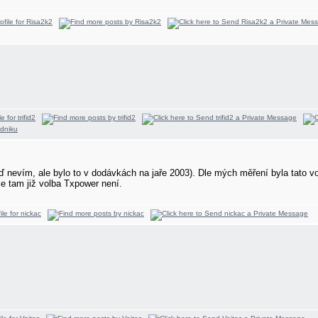
eď nevím, ale bylo to v dodávkách na jaře 2003). Dle mých měření byla tato
le tam již volba Txpower není.