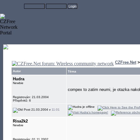
CZFree.Net
Autor
Téma
Hudra
Newbie
compex to zatim neumi, je otazka nakol
Registrován: 21.03.2004
Příspěvků: 6
21.03.2004 v
11:01
Risa2k2
Newbie
Registrován: 01.11.2002