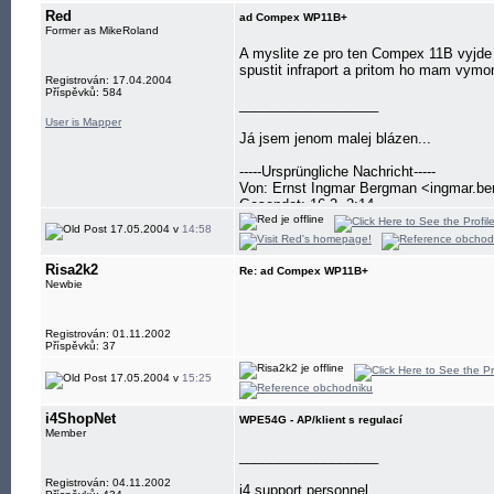
Red
ad Compex WP11B+
Former as MikeRoland
A myslite ze pro ten Compex 11B vyjde 
spustit infraport a pritom ho mam vymo
Registrován: 17.04.2004
Příspěvků: 584
__________________
User is Mapper
Já jsem jenom malej blázen...
-----Ursprüngliche Nachricht-----
Von: Ernst Ingmar Bergman <ingmar.b
Gesendet: 16-2, 2:14
17.05.2004 v
14:58
Risa2k2
Re: ad Compex WP11B+
Newbie
Registrován: 01.11.2002
Příspěvků: 37
17.05.2004 v
15:25
i4ShopNet
WPE54G - AP/klient s regulací
Member
__________________
Registrován: 04.11.2002
i4 support personnel