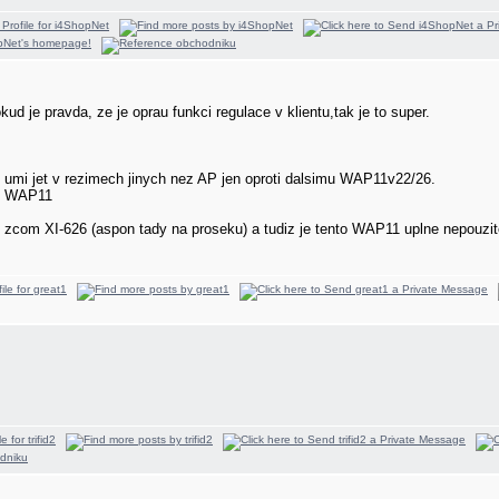
 je pravda, ze je oprau funkci regulace v klientu,tak je to super.
 umi jet v rezimech jinych nez AP jen oproti dalsimu WAP11v22/26.
mu WAP11
s zcom XI-626 (aspon tady na proseku) a tudiz je tento WAP11 uplne nepouzite