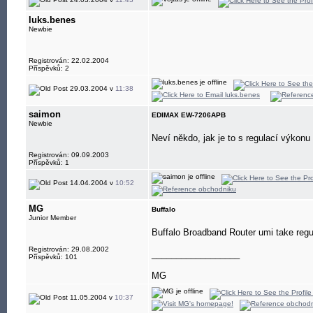
luks.benes
Newbie
Registrován: 22.02.2004
Příspěvků: 2
29.03.2004 v
11:38
saimon
EDIMAX EW-7206APB
Newbie
Neví někdo, jak je to s regulací výkon
Registrován: 09.09.2003
Příspěvků: 1
14.04.2004 v
10:52
MG
Buffalo
Junior Member
Buffalo Broadband Router umi take regu
Registrován: 29.08.2002
__________________
Příspěvků: 101
MG
11.05.2004 v
10:37