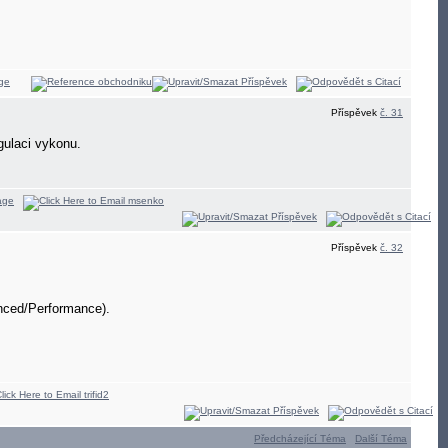
Příspěvek
č. 31
gulaci vykonu.
Příspěvek
č. 32
anced/Performance).
Předcházející Téma
Další Téma