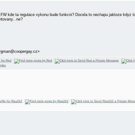
FW kde ta regulace vykonu bude funkcni? Docela to nechapu jaktoze kdyz to 
ntovany...ne?
ergman@coopergay.cz>