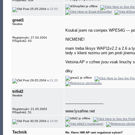
Příspěvků: 434
25.05.2004 v
22:53
great1
Newbie
Koukal jsem na compex WPE54G --- pokud
Registrován: 27.04.2004
NICMENE!
Příspěvků: 63
mam treba liksys WAP11v2.2 a 2.6 a ty
tedy v klient rezimu umi jen proti jine
Vetsina AP v czfree jsou vsak linuchy 
diky
29.05.2004 v
21:23
trifid2
Newbie
__________________
Registrován: 21.05.2003
www.lysafree.net
Příspěvků: 51
30.05.2004 v
15:00
Technik
Re: Ktere HW AP umi regulovat vykon?