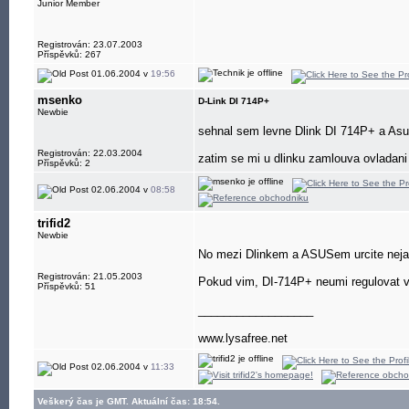
Junior Member
Registrován: 23.07.2003
Příspěvků: 267
01.06.2004 v
19:56
msenko
D-Link DI 714P+
Newbie
sehnal sem levne Dlink DI 714P+ a Asus 
Registrován: 22.03.2004
zatim se mi u dlinku zamlouva ovladani
Příspěvků: 2
02.06.2004 v
08:58
trifid2
Newbie
No mezi Dlinkem a ASUSem urcite nejak
Registrován: 21.05.2003
Pokud vim, DI-714P+ neumi regulovat vy
Příspěvků: 51
__________________
www.lysafree.net
02.06.2004 v
11:33
Veškerý čas je GMT. Aktuální čas: 18:54.