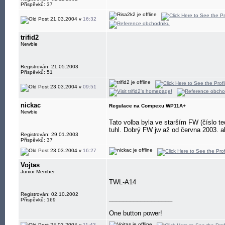
Příspěvků: 37
21.03.2004 v
16:32
trifid2
Newbie
Registrován: 21.05.2003
Příspěvků: 51
23.03.2004 v
09:51
nickac
Regulace na Compexu WP11A+
Newbie
Tato volba byla ve starším FW (číslo t
tuhl. Dobrý FW jw až od června 2003. a
Registrován: 29.01.2003
Příspěvků: 37
23.03.2004 v
16:27
Vojtas
Junior Member
TWL-A14
Registrován: 02.10.2002
__________________
Příspěvků: 169
One button power!
24.03.2004 v
11:43