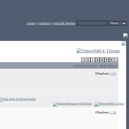
vzkazy
|
ovládání
|
pokročilé hledání
‹
1
2
3
4
5
6
›
< Předchozí Téma
Další Téma >
Příspěvek
č. 17
Příspěvek
č. 18