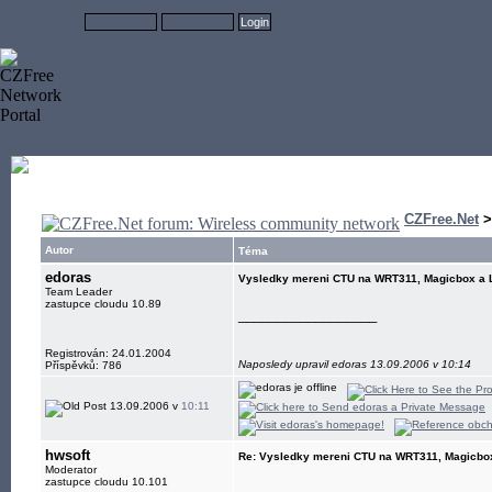
CZFree.Net
Autor
Téma
edoras
Vysledky mereni CTU na WRT311, Magicbox a L
Team Leader
zastupce cloudu 10.89
__________________
Registrován: 24.01.2004
Naposledy upravil edoras 13.09.2006 v 10:14
Příspěvků: 786
13.09.2006 v
10:11
hwsoft
Re: Vysledky mereni CTU na WRT311, Magicbox
Moderator
zastupce cloudu 10.101