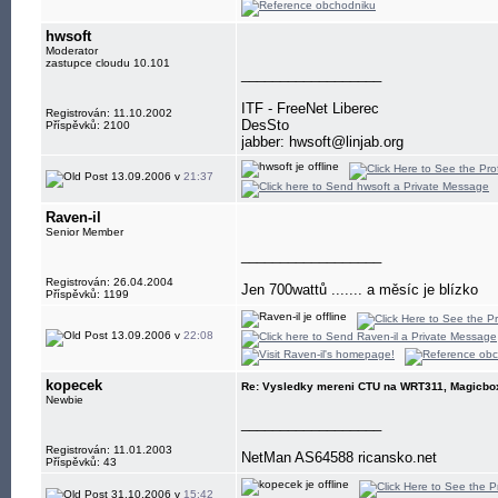
hwsoft
Moderator
zastupce cloudu 10.101
__________________
ITF - FreeNet Liberec
Registrován: 11.10.2002
DesSto
Příspěvků: 2100
jabber: hwsoft@linjab.org
13.09.2006 v
21:37
Raven-il
Senior Member
__________________
Registrován: 26.04.2004
Jen 700wattů ....... a měsíc je blízko
Příspěvků: 1199
13.09.2006 v
22:08
kopecek
Re: Vysledky mereni CTU na WRT311, Magicbox
Newbie
__________________
Registrován: 11.01.2003
NetMan AS64588 ricansko.net
Příspěvků: 43
31.10.2006 v
15:42