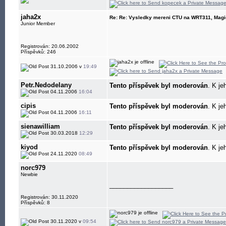
jaha2x
Re: Re: Vysledky mereni CTU na WRT311, Magi
Junior Member
Registrován: 20.06.2002
Příspěvků: 246
31.10.2006 v
19:49
Petr.Nedodelany
Tento příspěvek byl moderován
. K je
04.11.2006
16:04
cipis
Tento příspěvek byl moderován
. K je
04.11.2006
16:11
sienawilliam
Tento příspěvek byl moderován
. K je
30.03.2018
12:29
kiyod
Tento příspěvek byl moderován
. K je
24.11.2020
08:49
norc979
Newbie
__________________
Registrován: 30.11.2020
Příspěvků: 8
30.11.2020 v
09:54