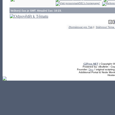
Veškerý čas je GMT. Aktuální čas: 10:23.
‹
Zformátovat pro Tisk
|
Stáhnout Téma
CZFree.NET
| Copyright 
Powered by: vBulletin - Cop
Founder:
Deu
/ original scriptin
Additional Portal & Node Mon
Hoste