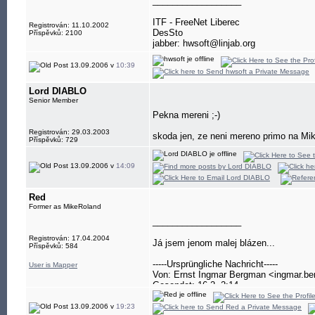
__________________
ITF - FreeNet Liberec
Registrován: 11.10.2002
DesSto
Příspěvků: 2100
jabber: hwsoft@linjab.org
13.09.2006 v
10:39
Lord DIABLO
Senior Member
Pekna mereni ;-)
Registrován: 29.03.2003
skoda jen, ze neni mereno primo na Mikr
Příspěvků: 729
13.09.2006 v
14:09
Red
Former as MikeRoland
__________________
Registrován: 17.04.2004
Já jsem jenom malej blázen...
Příspěvků: 584
-----Ursprüngliche Nachricht-----
User is Mapper
Von: Ernst Ingmar Bergman <ingmar.b
Gesendet: 16-2, 2:14
13.09.2006 v
19:23