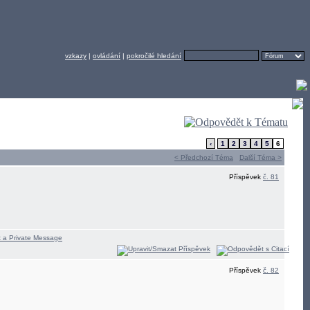
vzkazy
|
ovládání
|
pokročilé hledání
‹
1
2
3
4
5
6
< Předchozí Téma
Další Téma >
Příspěvek
č. 81
Příspěvek
č. 82