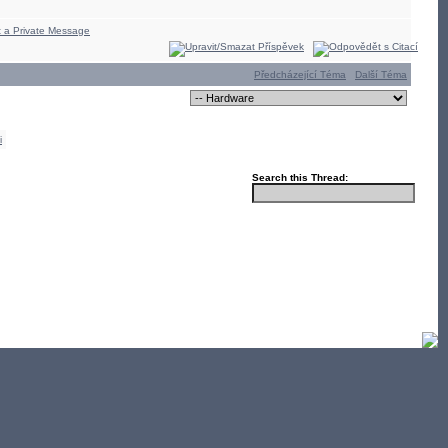
Předcházející Téma
Další Téma
i
Search this Thread: