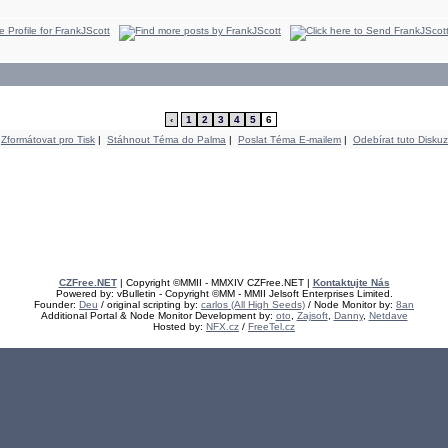
‹
1
2
3
4
5
6
Zformátovat pro Tisk
|
Stáhnout Téma do Palma
|
Poslat Téma E-mailem
|
Odebírat tuto Diskuz
CZFree.NET
| Copyright ©MMII - MMXIV CZFree.NET |
Kontaktujte Nás
Powered by: vBulletin - Copyright ©MM - MMII Jelsoft Enterprises Limited.
Founder:
Deu
/ original scripting by:
carlos (All High Seeds)
/ Node Monitor by:
8an
Additional Portal & Node Monitor Development by:
oto
,
Zajsoft
,
Danny
,
Netdave
Hosted by:
NFX.cz
/
FreeTel.cz