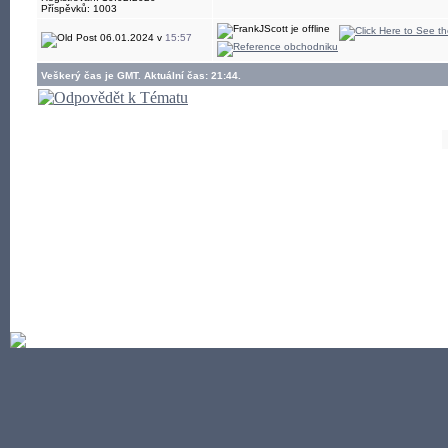
Příspěvků: 1003
06.01.2024 v
15:57
Veškerý čas je GMT. Aktuální čas: 21:44.