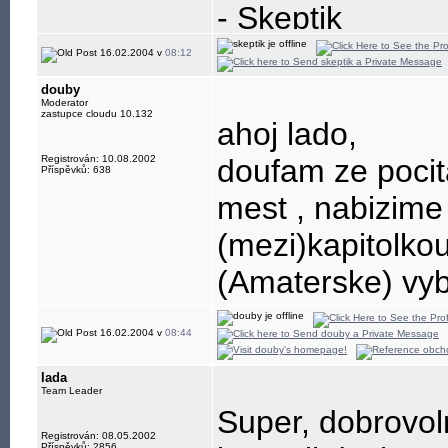
- Skeptik
16.02.2004 v
08:12
douby
Moderator
zastupce cloudu 10.132
ahoj lado,
Registrován: 10.08.2002
doufam ze pocit
Příspěvků: 638
mest
, nabizim
(mezi)kapitolkou
(Amaterske) vy
16.02.2004 v
08:44
lada
Team Leader
Super, dobrovol
Registrován: 08.05.2002
Příspěvků: 2856