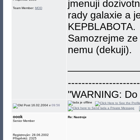
jmenuji dozivot
Team Member:
MOD
rady galaxie a
KEPBLABOTA.
Samozrejme ze s
nemu (dekuji).
____________
---------------------
"WARNING: Do no
eye"
16.02.2004 v
09:56
oook
Re: Nastroje
Senior Member
Registrován: 28.06.2002
Příspěvků: 2325