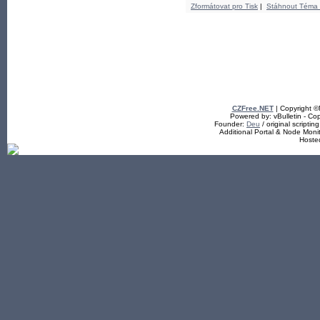
Zformátovat pro Tisk
|
Stáhnout Téma
CZFree.NET
| Copyright 
Powered by: vBulletin - Cop
Founder:
Deu
/ original scriptin
Additional Portal & Node Mon
Hoste