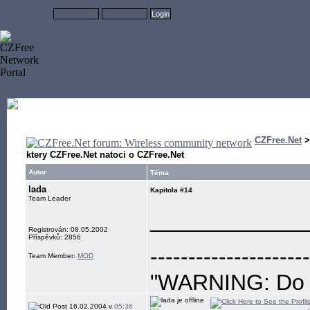
CZFree.Net
ktery CZFree.Net natoci o CZFree.Net
Autor
Téma
lada
Kapitola #14
Team Leader
____________
Registrován: 08.05.2002
Příspěvků: 2856
---------------------
Team Member:
MOD
"WARNING: Do no
eye"
16.02.2004 v
05:36