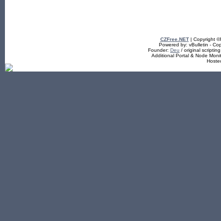
CZFree.NET
| Copyright 
Powered by: vBulletin - Cop
Founder:
Deu
/ original scriptin
Additional Portal & Node Mon
Hoste