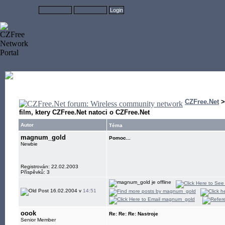
CZFree.Net
film, ktery CZFree.Net natoci o CZFree.Net
Autor
Téma
magnum_gold
Pomoc...
Newbie
Registrován: 22.02.2003
Příspěvků: 3
16.02.2004 v
14:51
oook
Re: Re: Re: Nastroje
Senior Member