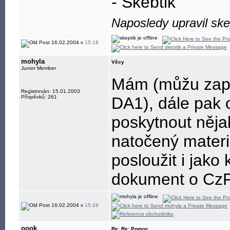
- Skeptik
Naposledy upravil ske
16.02.2004 v
15:18
mohyla
Věcy
Junior Member
Mám (můžu zapů
Registrován: 15.01.2003
Příspěvků: 261
DA1
), dále pak 
poskytnout něja
natočený mater
posloužit i jako
dokument o Cz
16.02.2004 v
15:19
oook
Re: Re: Pomoc...