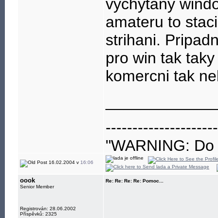
vychytany windou
amateru to staci
strihani. Pripa
pro win tak taky
komercni tak ne
____________
---------------------
"WARNING: Do no
eye"
16.02.2004 v
16:06
oook
Re: Re: Re: Re: Pomoc...
Senior Member
Registrován: 28.06.2002
Příspěvků: 2325