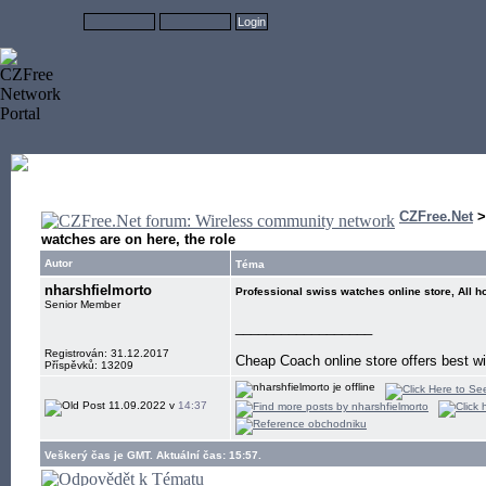
CZFree.Net
watches are on here, the role
Autor
Téma
nharshfielmorto
Professional swiss watches online store, All h
Senior Member
__________________
Registrován: 31.12.2017
Cheap Coach online store offers best w
Příspěvků: 13209
11.09.2022 v
14:37
Veškerý čas je GMT. Aktuální čas: 15:57.