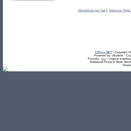
Zformátovat pro Tisk
|
Stáhnout Téma
CZFree.NET
| Copyright 
Powered by: vBulletin - Cop
Founder:
Deu
/ original scriptin
Additional Portal & Node Mon
Hoste