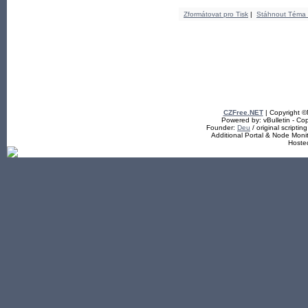
Zformátovat pro Tisk
|
Stáhnout Téma
CZFree.NET
| Copyright 
Powered by: vBulletin - Cop
Founder:
Deu
/ original scriptin
Additional Portal & Node Mon
Hoste