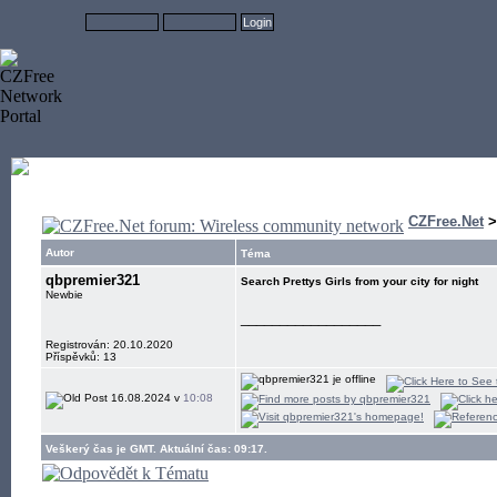
CZFree.Net
Autor
Téma
qbpremier321
Search Prettys Girls from your city for night
Newbie
__________________
Registrován: 20.10.2020
Příspěvků: 13
16.08.2024 v
10:08
Veškerý čas je GMT. Aktuální čas: 09:17.