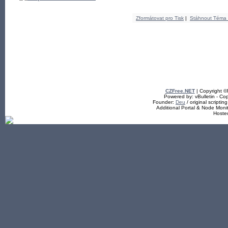
Zformátovat pro Tisk
|
Stáhnout Téma
CZFree.NET
| Copyright 
Powered by: vBulletin - Cop
Founder:
Deu
/ original scriptin
Additional Portal & Node Mon
Hoste