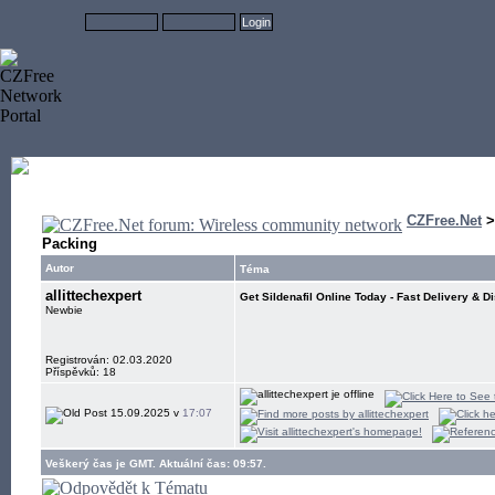
CZFree.Net
Packing
Autor
Téma
allittechexpert
Get Sildenafil Online Today - Fast Delivery & D
Newbie
Registrován: 02.03.2020
Příspěvků: 18
15.09.2025 v
17:07
Veškerý čas je GMT. Aktuální čas: 09:57.