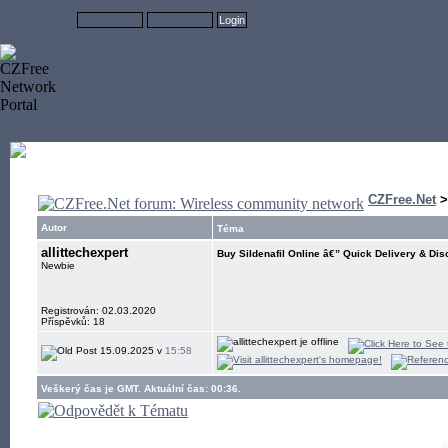
CZFree.Net
Autor
Téma
allittechexpert
Buy Sildenafil Online â€” Quick Delivery & Dis
Newbie
Registrován: 02.03.2020
Příspěvků: 18
15.09.2025 v
15:58
Veškerý čas je GMT. Aktuální čas: 00:36.