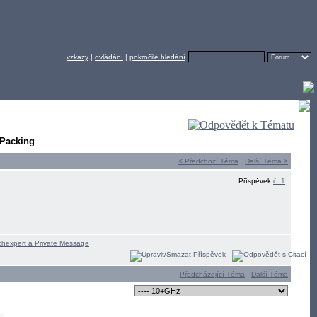
vzkazy
|
ovládání
|
pokročilé hledání
 Packing
< Předchozí Téma
Další Téma >
Příspěvek
č. 1
Předcházející Téma
Další Téma