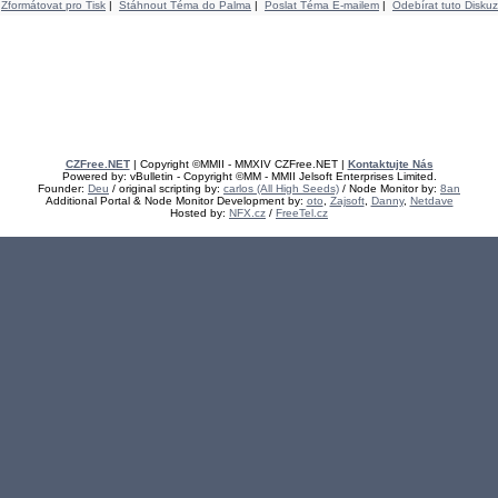
Zformátovat pro Tisk
|
Stáhnout Téma do Palma
|
Poslat Téma E-mailem
|
Odebírat tuto Diskuz
CZFree.NET
| Copyright ©MMII - MMXIV CZFree.NET |
Kontaktujte Nás
Powered by: vBulletin - Copyright ©MM - MMII Jelsoft Enterprises Limited.
Founder:
Deu
/ original scripting by:
carlos (All High Seeds)
/ Node Monitor by:
8an
Additional Portal & Node Monitor Development by:
oto
,
Zajsoft
,
Danny
,
Netdave
Hosted by:
NFX.cz
/
FreeTel.cz