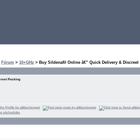
>
Fórum
>
10+GHz
> Buy Sildenafil Online â€” Quick Delivery & Discreet
creet Packing