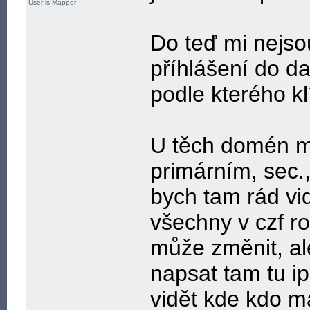
User is Mapper
Do teď mi nejsou
příhlášení do da
podle kterého kl
U těch domén mi
primárním, sec.,
bych tam rád vid
všechny v czf ro
může změnit, al
napsat tam tu i
vidět kde kdo m