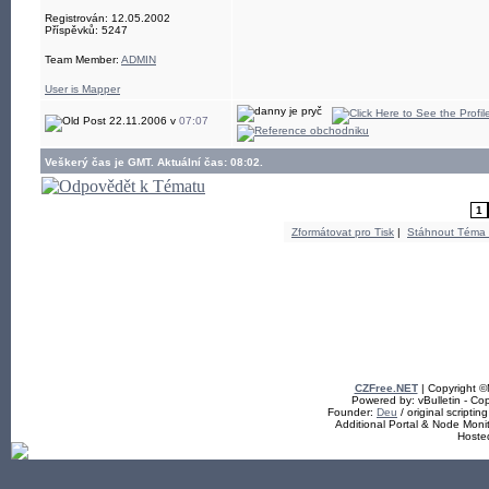
Registrován: 12.05.2002
Příspěvků: 5247
Team Member:
ADMIN
User is Mapper
22.11.2006 v
07:07
Veškerý čas je GMT. Aktuální čas: 08:02.
1
Zformátovat pro Tisk
|
Stáhnout Téma
CZFree.NET
| Copyright 
Powered by: vBulletin - Cop
Founder:
Deu
/ original scriptin
Additional Portal & Node Mon
Hoste