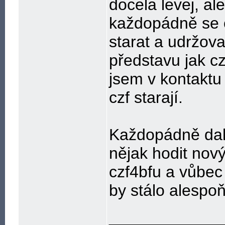
docela levej, al
každopádně se 
starat a udržo
představu jak cz
jsem v kontaktu
czf starají.
Každopádně dalš
nějak hodit nov
czf4bfu a vůbec
by stálo alespoň
____________