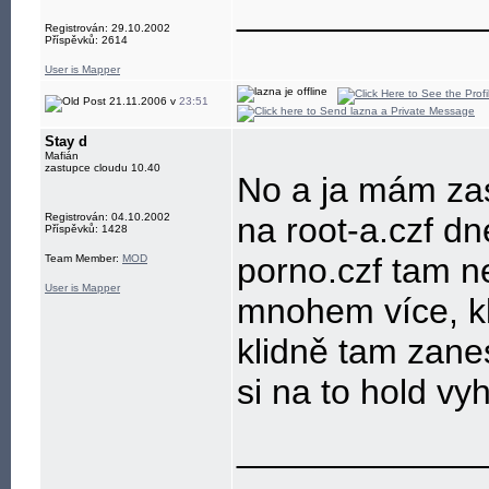
____________
Registrován: 29.10.2002
Příspěvků: 2614
User is Mapper
21.11.2006 v
23:51
Stay d
Mafián
zastupce cloudu 10.40
No a ja mám za
Registrován: 04.10.2002
na root-a.czf d
Příspěvků: 1428
porno.czf tam n
Team Member:
MOD
User is Mapper
mnohem více, kli
klidně tam zane
si na to hold vy
____________