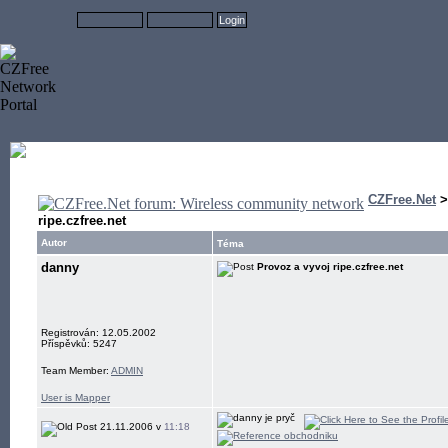
CZFree.Net
ripe.czfree.net
Autor
Téma
danny
Provoz a vyvoj ripe.czfree.net
Registrován: 12.05.2002
Příspěvků: 5247
Team Member:
ADMIN
User is Mapper
21.11.2006 v
11:18