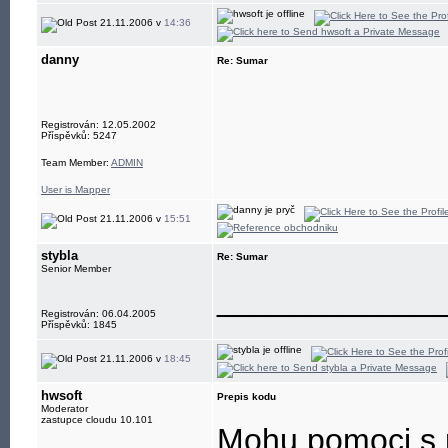
jabber: hwsoft@
21.11.2006 v
14:36
danny
Re: Sumar
Registrován: 12.05.2002
Příspěvků: 5247
Team Member:
ADMIN
User is Mapper
21.11.2006 v
15:51
stybla
Re: Sumar
Senior Member
____________
Registrován: 06.04.2005
Příspěvků: 1845
21.11.2006 v
18:45
hwsoft
Prepis kodu
Moderator
zastupce cloudu 10.101
Mohu pomoci s 