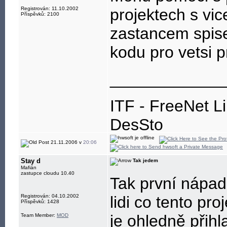
Registrován: 11.10.2002
projektech s vic
Příspěvků: 2100
zastancem spise
kodu pro vetsi p
____________
ITF - FreeNet L
DesSto
jabber: hwsoft@
21.11.2006 v
20:06
Stay d
Tak jedem
Mafián
zastupce cloudu 10.40
Tak první nápad
Registrován: 04.10.2002
lidi co tento pr
Příspěvků: 1428
je ohledně přihl
Team Member:
MOD