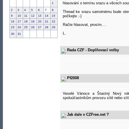
hlasování o temínu srazu a věcech sou
1
2
3
4
5
6
7
8
Thread ke srazu samotnému bude otevře
počkejte ;-)
9
10
11
12
13
14
15
16
17
18
19
20
21
22
Račte hlasovat, prosím....
23
24
25
26
27
28
29
L.
30
31
Rada CZF - Doplňovací volby
Pf2008
Veselé Vánoce a Štastný Nový rok 
spoluúčastníkům provozu sítě nebo sít
Jak dale v CZFree.net ?