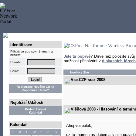
Identifikace
Přihlaš se pod svým jménem a
heslem:
Jste tu poprvé?
Dříve než položíte svůj
možnost přispívání v
diskusních fórech
Uživatel:
Heslo:
Novinky Sítě
Vse-CZF sraz 2008
Registrace Nového Člena
Zapomněli Heslo?
Nejbližší Události
Višňová 2008 - Hlasování o termín
Přidat Událost
Kalendář
Kalendář
Ahoj vespolek,
S
M
T
W
T
F
S
uz tu mame zas duben a s nim pravideln