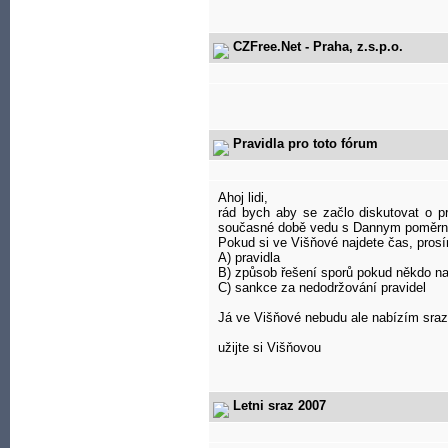
CZFree.Net - Praha, z.s.p.o.
Pravidla pro toto fórum
Ahoj lidi,
rád bych aby se začlo diskutovat o pr
současné době vedu s Dannym poměrně 
Pokud si ve Višňové najdete čas, pros
A) pravidla
B) způsob řešení sporů pokud někdo na
C) sankce za nedodržování pravidel
Já ve Višňové nebudu ale nabízím sraz 
užijte si Višňovou
Letni sraz 2007