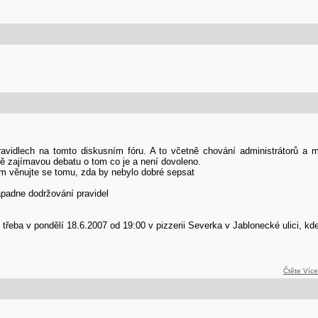
avidlech na tomto diskusním fóru. A to včetně chování administrátorů a m
zajímavou debatu o tom co je a není dovoleno.
ím věnujte se tomu, zda by nebylo dobré sepsat
padne dodržování pravidel
třeba v pondělí 18.6.2007 od 19:00 v pizzerii Severka v Jablonecké ulici, kd
Čtěte Více