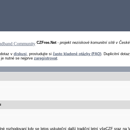
CZFree.Net
-
projekt neziskové komunitní sítě v České
 dotaz v
diskusi
, prostudujte si
často kladené otázky (FAQ)
. Duplicitní dotaz
je nutné se nejprve
zaregistrovat
.
u
é rozhodovaní kdy se letos uskuteční další tradiční letní všeCZF sraz na V