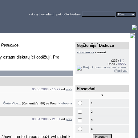
vzkazy
|
ovládání
|
pokročilé hledání
 Republice
.
Nejčtenější Diskuze
eduroam.cz
-
wawat
y ostatní diskutující obtěžují. Pro
(237)
Síť
Dnes v
05:27
Hlasování
05.06.2008
v
15:29
od
ptak
7
1
Čtěte Více...
(Komentáře: 80) ve Fóru:
Klubovna
2
03.04.2008
v
21:31
od
ptak
3
4
išňové. Tento thread slouží výhradně k