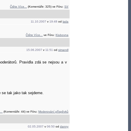
Čtěte Více...
(Komentáře: 325) ve Fóru:
Síť
11.10.2007
v
19:48
od
lada
Čtěte Více...
ve Fóru:
Klubovna
15.06.2007
v
11:51
od
simandl
oderátorů. Pravidla zdá se nejsou a v
e se tak jako tak sejdeme.
...
(Komentáře: 44) ve Fóru:
Moderování příspěvků
02.05.2007
v
06:50
od
danny