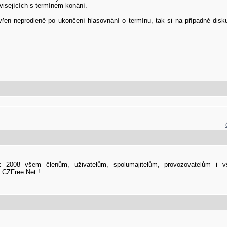
visejících s termínem konání.
n neprodleně po ukončení hlasovnání o termínu, tak si na případné diskuz
2008 všem členům, uživatelům, spolumajitelům, provozovatelům i vš
í CZFree.Net !