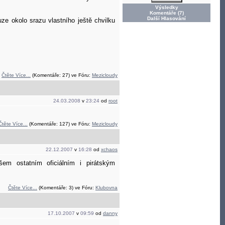
Výsledky
Komentáře (7)
Další Hlasování
e okolo srazu vlastního ještě chvilku
Čtěte Více...
(Komentáře: 27) ve Fóru:
Mezicloudy
24.03.2008
v
23:24
od
root
Čtěte Více...
(Komentáře: 127) ve Fóru:
Mezicloudy
22.12.2007
v
16:28
od
xchaos
em ostatním oficiálním i pirátským
Čtěte Více...
(Komentáře: 3) ve Fóru:
Klubovna
17.10.2007
v
09:59
od
danny