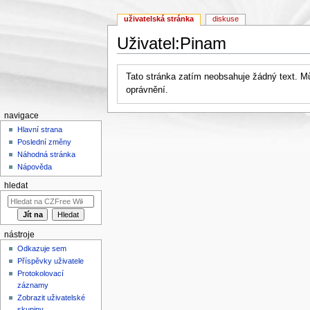
uživatelská stránka
diskuse
Uživatel:Pinam
Přejít na:
navigace
,
hledání
Tato stránka zatím neobsahuje žádný text. 
oprávnění.
navigace
Hlavní strana
Poslední změny
Náhodná stránka
Nápověda
hledat
nástroje
Odkazuje sem
Příspěvky uživatele
Protokolovací
záznamy
Zobrazit uživatelské
skupiny