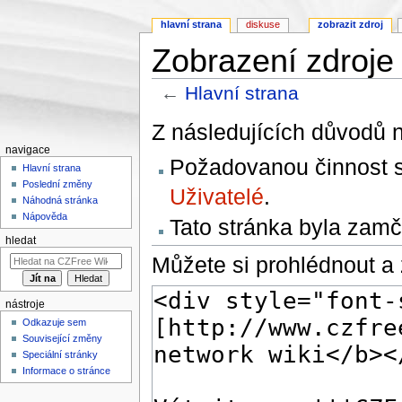
hlavní strana
diskuse
zobrazit zdroj
Zobrazení zdroje 
←
Hlavní strana
Přejít na:
navigace
,
hledání
Z následujících důvodů n
navigace
Požadovanou činnost sm
Hlavní strana
Poslední změny
Uživatelé
.
Náhodná stránka
Nápověda
Tato stránka byla zamč
hledat
Můžete si prohlédnout a 
nástroje
Odkazuje sem
Související změny
Speciální stránky
Informace o stránce