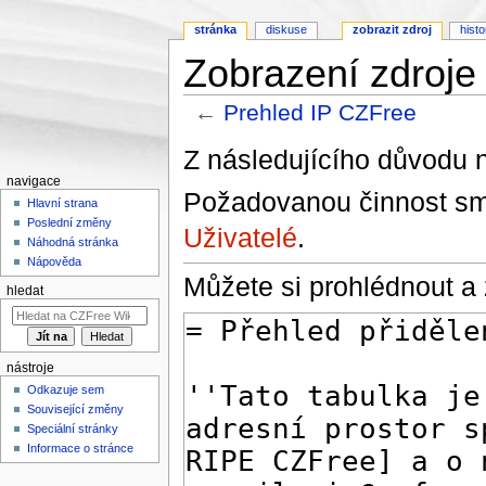
stránka
diskuse
zobrazit zdroj
histo
Zobrazení zdroje
←
Prehled IP CZFree
Přejít na:
navigace
,
hledání
Z následujícího důvodu n
navigace
Požadovanou činnost smě
Hlavní strana
Poslední změny
Uživatelé
.
Náhodná stránka
Nápověda
Můžete si prohlédnout a 
hledat
nástroje
Odkazuje sem
Související změny
Speciální stránky
Informace o stránce