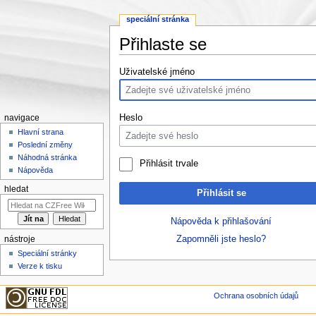
speciální stránka
Přihlaste se
Přejít na:
navigace
,
hledání
Uživatelské jméno
Heslo
navigace
Hlavní strana
Poslední změny
Náhodná stránka
Přihlásit trvale
Nápověda
hledat
Přihlásit se
Nápověda k přihlašování
Zapomněli jste heslo?
nástroje
Speciální stránky
Verze k tisku
Ochrana osobních údajů