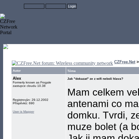
CZFree.Net
Autor
Téma
Alex
Jak "dokazat" ze z wifi neboli hlava?
Formerly known as Frogale
zastupce cloudu 10.38
Mam celkem vel
Registrován: 29.12.2002
antenami co ma
Příspěvků: 690
domku. Tvrdi, ze
User is Mapper
muze bolet (a bo
Jak ji mam dokaz