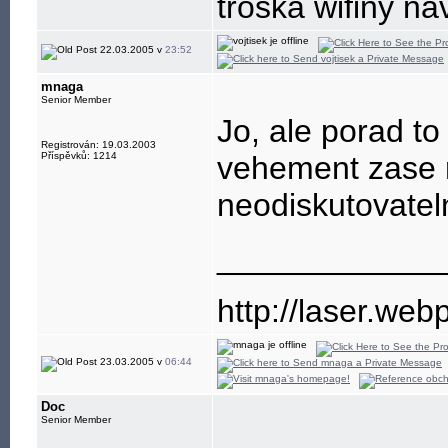
troska wifiny na
22.03.2005 v
23:52
mnaga
Senior Member
Jo, ale porad to
Registrován: 19.03.2003
Příspěvků: 1214
vehement zase r
neodiskutovateln
____________
http://laser.web
23.03.2005 v
06:44
Doc
Senior Member