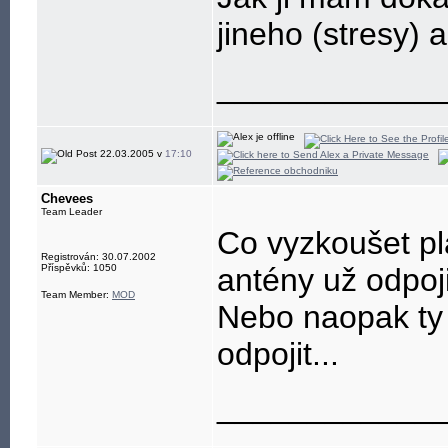
jineho (stresy) 
____________
22.03.2005 v
17:10
Chevees
Team Leader
Co vyzkoušet plac
Registrován: 30.07.2002
Příspěvků: 1050
antény už odpoji
Team Member:
MOD
Nebo naopak ty 
odpojit...
____________