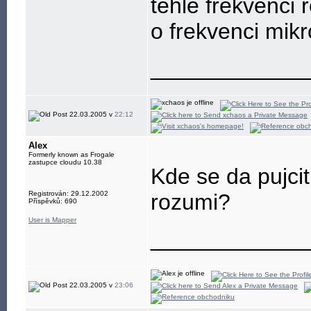
téhle frekvenci 
o frekvenci mikr
____________
22.03.2005 v
22:12
Alex
Formerly known as Frogale
zastupce cloudu 10.38
Kde se da pujci
Registrován: 29.12.2002
rozumi?
Příspěvků: 690
User is Mapper
____________
22.03.2005 v
23:06