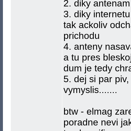
2. diky antenam
3. diky internetu
tak ackoliv odc
prichodu
4. anteny nasava
a tu pres blesk
dum je tedy chr
5. dej si par pi
vymyslis.......
btw - elmag zare
poradne nevi jak