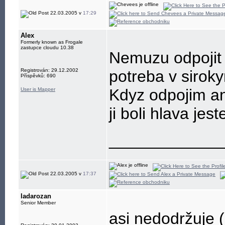
22.03.2005 v
17:29
Alex
Formerly known as Frogale
zastupce cloudu 10.38
Nemuzu odpojit a
Registrován: 29.12.2002
potreba v sirokym
Příspěvků: 690
Kdyz odpojim an
User is Mapper
ji boli hlava jes
____________
22.03.2005 v
17:37
ladarozan
Senior Member
asi nedodržuje 