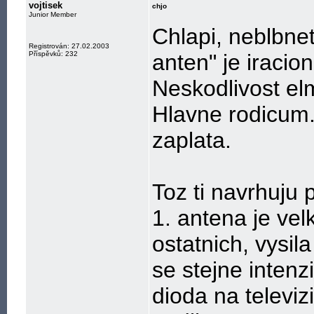
vojtisek
chjo
Junior Member
Chlapi, neblbne
Registrován: 27.02.2003
Příspěvků: 232
anten" je iracio
Neskodlivost el
Hlavne rodicum. 
zaplata.
Toz ti navrhuju p
1. antena je vel
ostatnich, vysil
se stejne intenz
dioda na televiz