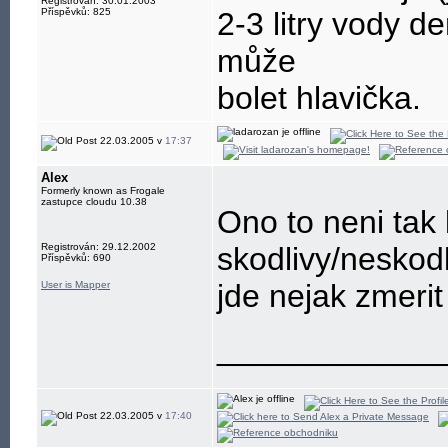
Registrován: 30.01.2003
Příspěvků: 825
2-3 litry vody d
může
bolet hlavička.
22.03.2005 v
17:37
Alex
Formerly known as Frogale
zastupce cloudu 10.38
Ono to neni tak
Registrován: 29.12.2002
skodlivy/neskodl
Příspěvků: 690
jde nejak zmerit
User is Mapper
____________
22.03.2005 v
17:40