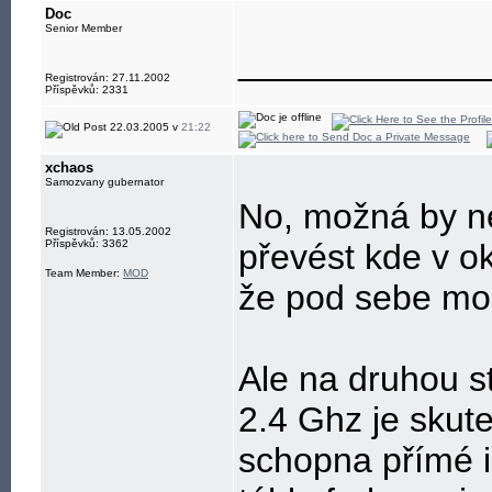
Doc
Senior Member
____________
Registrován: 27.11.2002
Příspěvků: 2331
22.03.2005 v
21:22
xchaos
Samozvany gubernator
No, možná by ne
Registrován: 13.05.2002
Příspěvků: 3362
převést kde v ok
Team Member:
MOD
že pod sebe moc
Ale na druhou st
2.4 Ghz je skute
schopna přímé i