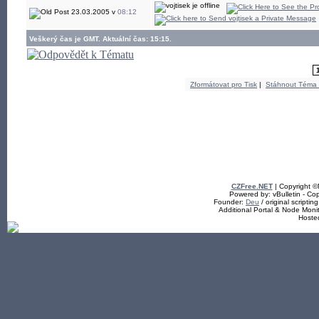
23.03.2005 v
08:12
Veškerý čas je GMT. Aktuální čas: 15:15.
Zformátovat pro Tisk
|
Stáhnout Téma
CZFree.NET
| Copyright 
Powered by: vBulletin - Cop
Founder:
Deu
/ original scriptin
Additional Portal & Node Mon
Hoste