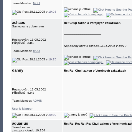
Team Member:
MOD
28.11.2005 v
19:08
xchaos
Re: Cituji zakon o Verejnych zakazkach
Samozvany gubernator
__________________
Registrován: 13.05.2002
Příspěvků: 3362
Naposledy upravil xchaos 28.11.2005 v 19:19
Team Member:
MOD
28.11.2005 v
19:15
danny
Re: Re: Cituji zakon o Verejnych zakazkach
Registrován: 12.05.2002
Příspěvků: 5247
Team Member:
ADMIN
User is Mapper
28.11.2005 v
20:30
aquarius
Re: Re: Re: Re: Re: Cituji zakon o Verejnych z
Team Leader
zastupce cloudu 10.254