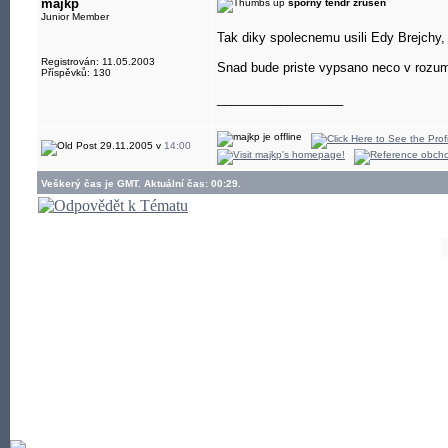
majkp
sporny tendr zrusen
Junior Member
Tak diky spolecnemu usili Edy Brejchy, P
Registrován: 11.05.2003
Snad bude priste vypsano neco v rozumn
Příspěvků: 130
__________________
29.11.2005 v
14:00
Veškerý čas je GMT. Aktuální čas: 00:29.