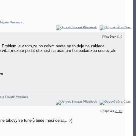
Příspěvek
č. 9
. Problem je v tom,ze po celym svete se to deje na zaklade
 vrtat,muzete podat stiznost na urad pro hospodarskou soutez,ale
cen
Příspěvek
č. 10
 takovýhle tunelů bude moci dělat... :-)