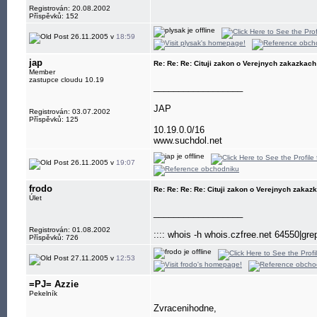
Registrován: 20.08.2002
Příspěvků: 152
26.11.2005 v
18:59
jap
Re: Re: Re: Cituji zakon o Verejnych zakazkach
Member
zastupce cloudu 10.19
__________________
JAP
Registrován: 03.07.2002
Příspěvků: 125
10.19.0.0/16
www.suchdol.net
26.11.2005 v
19:07
frodo
Re: Re: Re: Re: Cituji zakon o Verejnych zakaz
Úlet
__________________
Registrován: 01.08.2002
:::: whois -h whois.czfree.net 64550|gre
Příspěvků: 726
27.11.2005 v
12:53
=PJ= Azzie
Pekelník
Zvracenihodne,