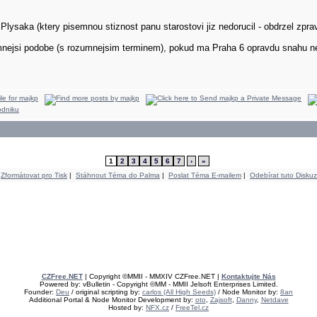
lysaka (ktery pisemnou stiznost panu starostovi jiz nedorucil - obdrzel zpravu
ejsi podobe (s rozumnejsim terminem), pokud ma Praha 6 opravdu snahu nejak 
1
2
3
4
5
6
7
›
»
Zformátovat pro Tisk
|
Stáhnout Téma do Palma
|
Poslat Téma E-mailem
|
Odebírat tuto Diskuz
CZFree.NET
| Copyright ©MMII - MMXIV CZFree.NET |
Kontaktujte Nás
Powered by: vBulletin - Copyright ©MM - MMII Jelsoft Enterprises Limited.
Founder:
Deu
/ original scripting by:
carlos (All High Seeds)
/ Node Monitor by:
8an
Additional Portal & Node Monitor Development by:
oto
,
Zajsoft
,
Danny
,
Netdave
Hosted by:
NFX.cz
/
FreeTel.cz