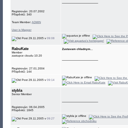
__________________
Registrován: 20.07.2002
Příspěvků: 340
Team Member:
ADMIN
User is Mapper
29.11.2005 v
09:08
RabuKate
Zustavam chladnym...
Member
zastupce cloudu 10.20
__________________
Registrován: 27.01.2004
Příspěvků: 144
29.11.2005 v
09:14
stybla
Senior Member
__________________
Registrován: 06.04.2005
Příspěvků: 1845
29.11.2005 v
09:27