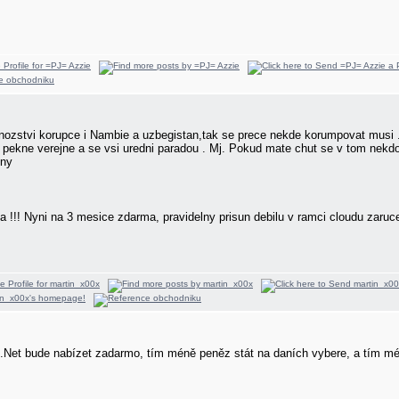
mnozstvi korupce i Nambie a uzbegistan,tak se prece nekde korumpovat musi
 pekne verejne a se vsi uredni paradou
. Mj. Pokud mate chut se v tom nekdo
tny
a !!! Nyni na 3 mesice zdarma, pravidelny prisun debilu v ramci cloudu zaru
.Net bude nabízet zadarmo, tím méně peněz stát na daních vybere, a tím méně