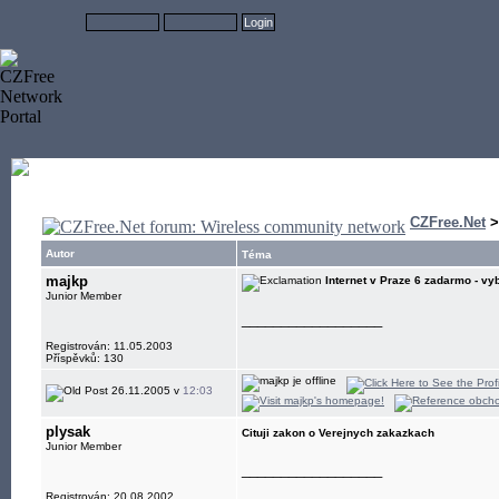
CZFree.Net
Autor
Téma
majkp
Internet v Praze 6 zadarmo - vy
Junior Member
__________________
Registrován: 11.05.2003
Příspěvků: 130
26.11.2005 v
12:03
plysak
Cituji zakon o Verejnych zakazkach
Junior Member
__________________
Registrován: 20.08.2002