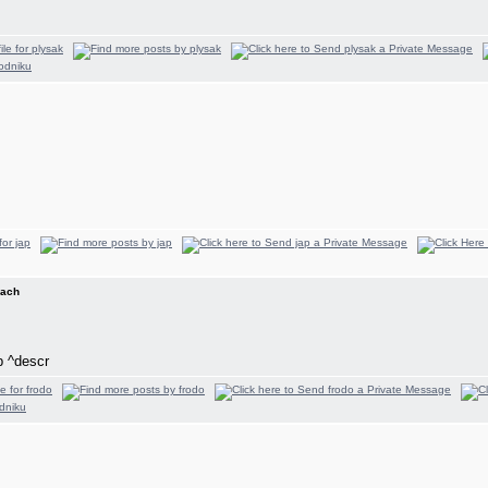
kach
p ^descr