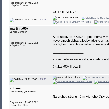
Registrován: 16.06.2003
__________________
Příspěvků: 1941
OUT OF SERVICE
27.11.2005 v
13:53
martin_x00x
Junior Member
A co se divite ? Kdyz je pred nama v 
neverejnych debat a lobby,kdezto u nas
Registrován: 14.12.2002
pochybuju ze to bude nekomu neco pla
Příspěvků: 226
__________________
Zucastnete se akce Zabij si sveho debil
------------
{|} aka x00xTheEv1l
27.11.2005 v
15:48
xchaos
Samozvany gubernator
Na druhou stranu - čím víc toho CZFree
Registrován: 13.05.2002
__________________
Příspěvků: 3362