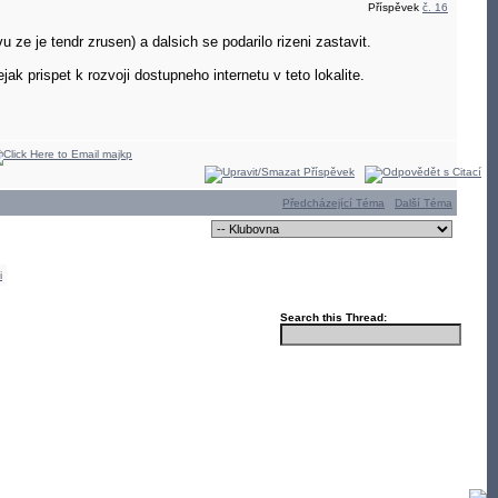
Příspěvek
č. 16
 ze je tendr zrusen) a dalsich se podarilo rizeni zastavit.
prispet k rozvoji dostupneho internetu v teto lokalite.
Předcházející Téma
Další Téma
i
Search this Thread: