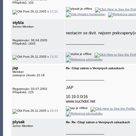
Příspěvků: 152
26.11.2005 v
12:21
stybla
Senior Member
nestacim se divit. nejsem prekvapeny(v 
Registrován: 06.04.2005
__________________
Příspěvků: 1845
26.11.2005 v
13:32
jap
Re: Cituji zakon o Verejnych zakazkach
Member
zastupce cloudu 10.19
__________________
JAP
Registrován: 03.07.2002
Příspěvků: 125
10.19.0.0/16
www.suchdol.net
26.11.2005 v
18:23
plysak
Re: Re: Cituji zakon o Verejnych zakazkach
Junior Member
__________________