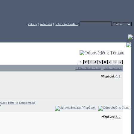
vzkazy
|
ovládání
|
pokročilé hledání
1
2
3
4
5
6
7
›
»
< Předchozí Téma
Další Téma >
Příspěvek
č. 1
Příspěvek
č. 2