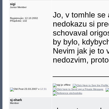
sigi
Junior Member
Jo, v tomhle se
Registrován: 12.10.2002
Příspěvků: 132
nedokazu si pred
schovaval origo
by bylo, kdybych
Nevim jak je to 
nedozvim, proto
____________
23.03.2007 v
12:31
sj-shark
Member