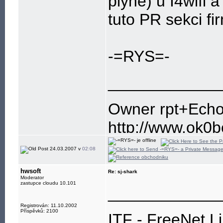
plyne) u I4wifi 
tuto PR sekci fir
-=RYS=-
____________
Owner rpt+Ech
http://www.ok0
http://www.ok1
24.03.2007 v
02:08
http://aprs.fi
hwsoft
Re: sj-shark
Moderator
zastupce cloudu 10.101
____________
Registrován: 11.10.2002
Příspěvků: 2100
ITF - FreeNet L