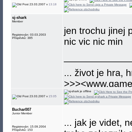
23.03.2007 v
13:18
sj-shark
Member
jen trochu jinej
Registrován: 03.03.2003
Příspěvků: 385
nic vic nic min
____________
... život je hra, h
>>><www.gamep
nejlepsi a nejvet
23.03.2007 v
15:05
Buchar007
Junior Member
... jak je videt
Registrován: 15.09.2004
Příspěvků: 153