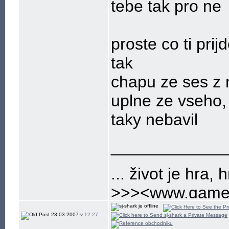
tebe tak pro ne
proste co ti pri
tak
chapu ze ses z 
uplne ze vseho,
taky nebavil
____________
... život je hra, h
>>><www.gamep
nejlepsi a nejvet
23.03.2007 v
12:27