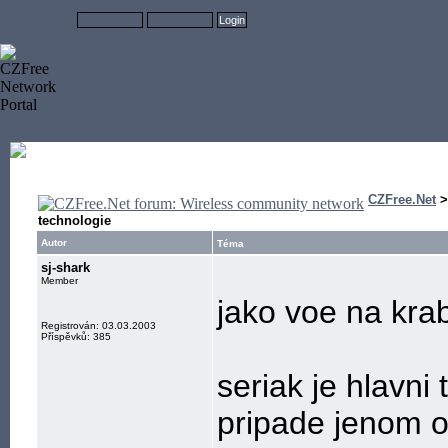
CZFree.Net
technologie
Autor
Téma
sj-shark
Member
jako voe na krab
Registrován: 03.03.2003
Příspěvků: 385
seriak je hlavni
pripade jenom ob