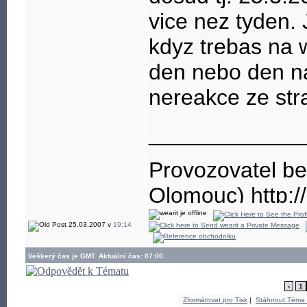
vice nez tyden.
kdyz trebas na 
den nebo den na
nereakce ze str
____________
Provozovatel be
Olomouc) http://
25.03.2007 v
19:14
Veškerý čas je GMT. Aktuální čas: 07:00.
‹
1
Zformátovat pro Tisk
|
Stáhnout Téma