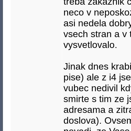
treba zakaznik ci
neco v neposkoz
asi nedela dobr
vsech stran a v 
vysvetlovalo.
Jinak dnes krab
pise) ale z i4 j
vubec nedivil kd
smirte s tim ze 
adresama a zitra
doslova). Ovsem