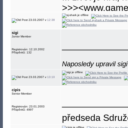
>>><www.gamep
nejlepsi a nejvet
23.03.2007 v
12:38
sigi
Junior Member
____________
Registrován: 12.10.2002
Příspěvků: 132
Naposledy upravil sig
23.03.2007 v
13:10
cipis
Senior Member
____________
Registrován: 23.01.2003
Příspěvků: 4997
předseda Sdružen