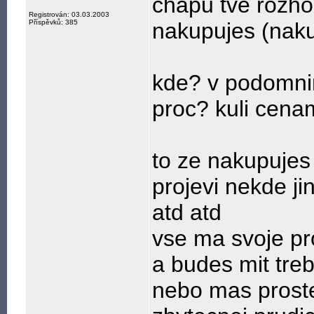
chapu tve rozho
Registrován: 03.03.2003
Příspěvků: 385
nakupujes (naku
kde? v podomn
proc? kuli cena
to ze nakupujes
projevi nekde j
atd atd
vse ma svoje pro
a budes mit treb
nebo mas proste