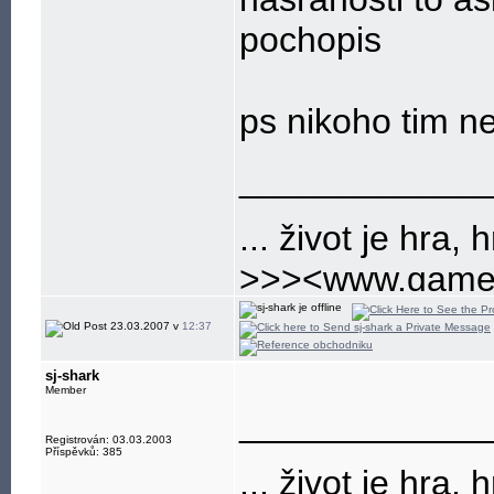
pochopis
ps nikoho tim 
____________
... život je hra, h
>>><www.gamep
nejlepsi a nejvet
23.03.2007 v
12:37
sj-shark
Member
____________
Registrován: 03.03.2003
Příspěvků: 385
... život je hra, h