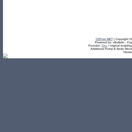
CZFree.NET
| Copyright 
Powered by: vBulletin - Cop
Founder:
Deu
/ original scriptin
Additional Portal & Node Mon
Hoste