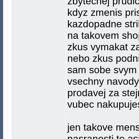
zbytecnej prudic
kdyz zmenis pris
kazdopadne stri
na takovem sh
zkus vymakat za
nebo zkus podnik
sam sobe svym 
vsechny navody 
prodavej za stej
vubec nakupuje
jen takove mensi
nasranosti to as