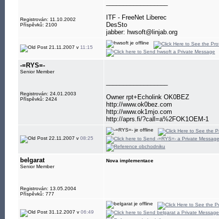
__________________
ITF - FreeNet Liberec
Registrován: 11.10.2002
DesSto
Příspěvků: 2100
jabber: hwsoft@linjab.org
21.11.2007 v
11:15
-=RYS=-
Senior Member
__________________
Registrován: 24.01.2003
Owner rpt+Echolink OK0BEZ
Příspěvků: 2424
http://www.ok0bez.com
http://www.ok1mjo.com
http://aprs.fi/?call=a%2FOK1OEM-1
22.11.2007 v
08:25
belgarat
Nova implementace
Senior Member
Registrován: 13.05.2004
Příspěvků: 777
31.12.2007 v
06:49