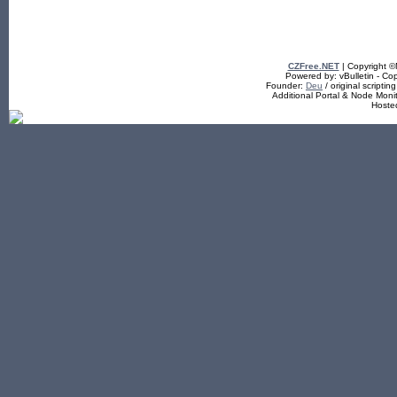
CZFree.NET
| Copyright 
Powered by: vBulletin - Cop
Founder:
Deu
/ original scriptin
Additional Portal & Node Mon
Hoste