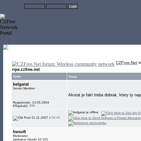
CZFree.Net
ripe.czfree.net
Autor
Téma
belgarat
Senior Member
Akorat je fakt treba dobrak, ktery ty n
Registrován: 13.05.2004
Příspěvků: 777
21.11.2007 v
09:40
hwsoft
Moderator
zastupce cloudu 10.101