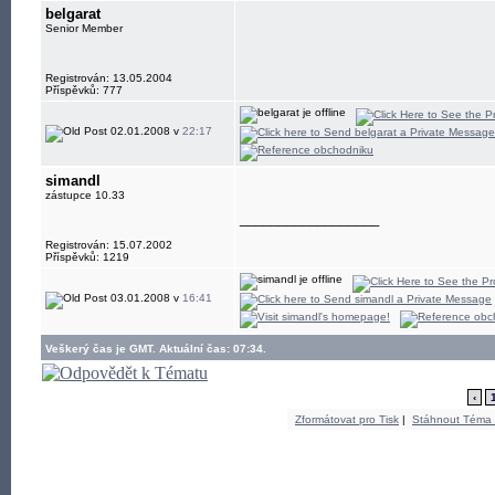
belgarat
Senior Member
Registrován: 13.05.2004
Příspěvků: 777
02.01.2008 v
22:17
simandl
zástupce 10.33
__________________
Registrován: 15.07.2002
Příspěvků: 1219
03.01.2008 v
16:41
Veškerý čas je GMT. Aktuální čas: 07:34.
‹
Zformátovat pro Tisk
|
Stáhnout Téma