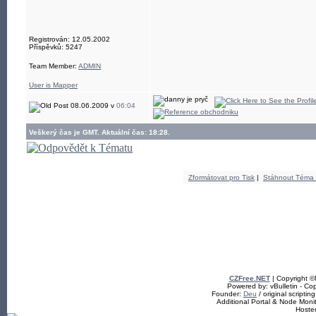
Registrován: 12.05.2002
Příspěvků: 5247
Team Member:
ADMIN
User is Mapper
08.06.2009 v
06:04
Veškerý čas je GMT. Aktuální čas: 18:28.
Zformátovat pro Tisk
|
Stáhnout Téma
CZFree.NET
| Copyright 
Powered by: vBulletin - Cop
Founder:
Deu
/ original scriptin
Additional Portal & Node Mon
Hoste