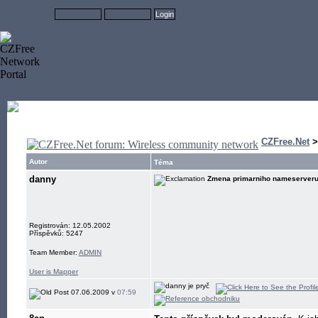
CZFree.Net
Autor
Téma
danny
Zmena primarniho nameserveru .
Registrován: 12.05.2002
Příspěvků: 5247
Team Member:
ADMIN
User is Mapper
07.06.2009 v
07:59