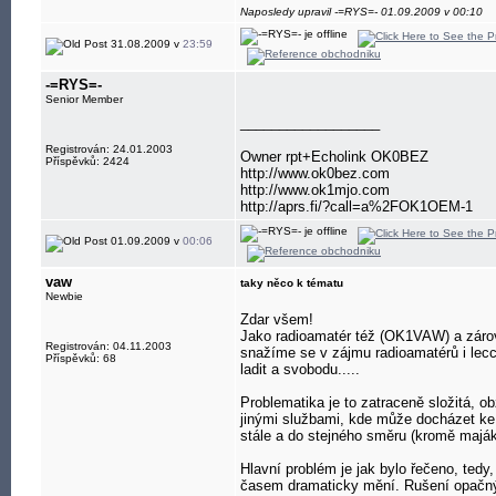
Naposledy upravil -=RYS=- 01.09.2009 v 00:10
31.08.2009 v
23:59
-=RYS=-
Senior Member
__________________
Registrován: 24.01.2003
Owner rpt+Echolink OK0BEZ
Příspěvků: 2424
http://www.ok0bez.com
http://www.ok1mjo.com
http://aprs.fi/?call=a%2FOK1OEM-1
01.09.2009 v
00:06
vaw
taky něco k tématu
Newbie
Zdar všem!
Jako radioamatér též (OK1VAW) a zárov
Registrován: 04.11.2003
snažíme se v zájmu radioamatérů i lecc
Příspěvků: 68
ladit a svobodu.....
Problematika je to zatraceně složitá, o
jinými službami, kde může docházet ke k
stále a do stejného směru (kromě maják
Hlavní problém je jak bylo řečeno, tedy
časem dramaticky mění. Rušení opačným