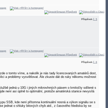
Příspěvek
č. 5
Příspěvek
č. 6
e o tomto víme, a nakolik je nás tady licencovaných amatérů dost,
věci a problémy vysvětlovat. Ale zkuste dát do ruky někomu možnost
 službě jedná u 10G i jiných mikrovlnných pásem o kmitočty sdílené s
ijde není asi úplně to optimální, protože amatérská stanice nevysílá
y typu SSB, kde není přítomna kontinuální nosná a výkon signálu se s
e jednat o shluky bitových chyb atd., z časového hlediska by se