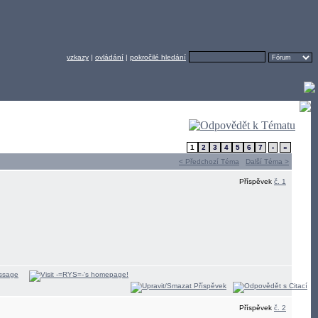
vzkazy
|
ovládání
|
pokročilé hledání
1
2
3
4
5
6
7
›
»
< Předchozí Téma
Další Téma >
Příspěvek
č. 1
Příspěvek
č. 2