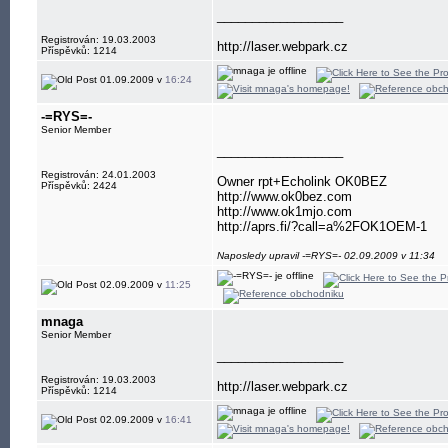
__________________
Registrován: 19.03.2003
http://laser.webpark.cz
Příspěvků: 1214
01.09.2009 v
16:24
-=RYS=-
Senior Member
__________________
Registrován: 24.01.2003
Owner rpt+Echolink OK0BEZ
Příspěvků: 2424
http://www.ok0bez.com
http://www.ok1mjo.com
http://aprs.fi/?call=a%2FOK1OEM-1
Naposledy upravil -=RYS=- 02.09.2009 v 11:34
02.09.2009 v
11:25
mnaga
Senior Member
__________________
Registrován: 19.03.2003
http://laser.webpark.cz
Příspěvků: 1214
02.09.2009 v
16:41