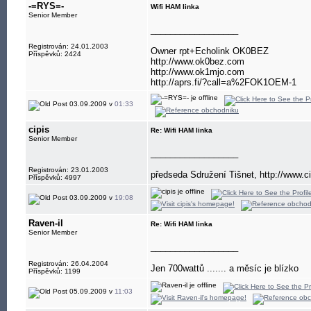
-=RYS=-
Wifi HAM linka
Senior Member
__________________
Registrován: 24.01.2003
Owner rpt+Echolink OK0BEZ
Příspěvků: 2424
http://www.ok0bez.com
http://www.ok1mjo.com
http://aprs.fi/?call=a%2FOK1OEM-1
03.09.2009 v
01:33
cipis
Re: Wifi HAM linka
Senior Member
__________________
Registrován: 23.01.2003
předseda Sdružení Tišnet, http://www.ci
Příspěvků: 4997
03.09.2009 v
19:08
Raven-il
Re: Wifi HAM linka
Senior Member
__________________
Registrován: 26.04.2004
Jen 700wattů ....... a měsíc je blízko
Příspěvků: 1199
05.09.2009 v
11:03