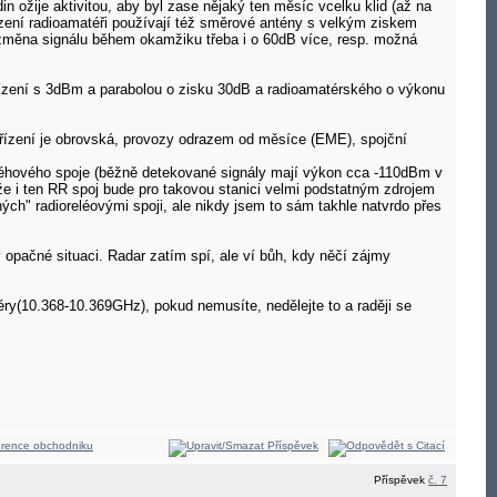
 ožije aktivitou, aby byl zase nějaký ten měsíc vcelku klid (až na
řízení radioamatéři používají též směrové antény s velkým ziskem
ýt změna signálu během okamžiku třeba i o 60dB více, resp. možná
ařízení s 3dBm a parabolou o zisku 30dB a radioamatérského o výkonu
zařízení je obrovská, provozy odrazem od měsíce (EME), spojční
reléhového spoje (běžně detekované signály mají výkon cca -110dBm v
že i ten RR spoj bude pro takovou stanici velmi podstatným zdrojem
ch" radioreléovými spoji, ale nikdy jsem to sám takhle natvrdo přes
 opačné situaci. Radar zatím spí, ale ví bůh, kdy něčí zájmy
ry(10.368-10.369GHz), pokud nemusíte, nedělejte to a raději se
Příspěvek
č. 7