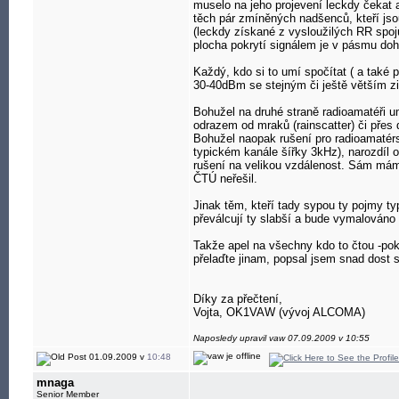
muselo na jeho projevení leckdy čekat 
těch pár zmíněných nadšenců, kteří jso
(leckdy získané z vysloužilých RR spoj
plocha pokrytí signálem je v pásmu dohl
Každý, kdo si to umí spočítat ( a také
30-40dBm se stejným či ještě větším zis
Bohužel na druhé straně radioamatéři u
odrazem od mraků (rainscatter) či přes
Bohužel naopak rušení pro radioamatérs
typickém kanále šířky 3kHz), narozdíl 
rušení na velikou vzdálenost. Sám mám 
ČTÚ neřešil.
Jinak těm, kteří tady sypou ty pojmy ty
převálcují ty slabší a bude vymalováno
Takže apel na všechny kdo to čtou -pok
přelaďte jinam, popsal jsem snad dost
Díky za přečtení,
Vojta, OK1VAW (vývoj ALCOMA)
Naposledy upravil vaw 07.09.2009 v 10:55
01.09.2009 v
10:48
mnaga
Senior Member