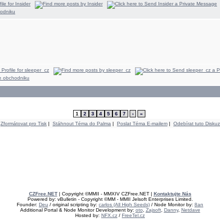
1
2
3
4
5
6
7
›
»
Zformátovat pro Tisk
|
Stáhnout Téma do Palma
|
Poslat Téma E-mailem
|
Odebírat tuto Diskuz
CZFree.NET
| Copyright ©MMII - MMXIV CZFree.NET |
Kontaktujte Nás
Powered by: vBulletin - Copyright ©MM - MMII Jelsoft Enterprises Limited.
Founder:
Deu
/ original scripting by:
carlos (All High Seeds)
/ Node Monitor by:
8an
Additional Portal & Node Monitor Development by:
oto
,
Zajsoft
,
Danny
,
Netdave
Hosted by:
NFX.cz
/
FreeTel.cz