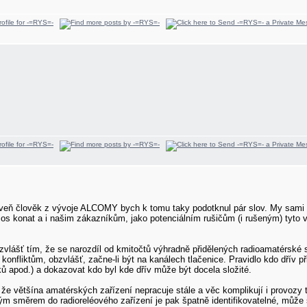
eň člověk z vývoje ALCOMY bych k tomu taky podotknul pár slov. My sami zd
os konat a i našim zákazníkům, jako potenciálním rušičům (i rušeným) tyto 
bzvlášť tím, že se narozdíl od kmitočtů výhradně přidělených radioamatérské
onfliktům, obzvlášť, začne-li být na kanálech tlačenice. Pravidlo kdo dřív př
ů apod.) a dokazovat kdo byl kde dřív může být docela složité.
, že většína amatérských zařízení nepracuje stále a věc komplikují i provoz
 směrem do radioreléového zařízení je pak špatně identifikovatelné, může s