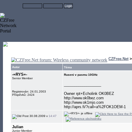
CZFree.Net
Autor
Téma
-=RYS=-
Ruseni v pasmu 10GHz
Senior Member
__________________
Registrován: 24.01.2003
Owner rpt+Echolink OK0BEZ
Příspěvků: 2424
http://www.ok0bez.com
http://www.ok1mjo.com
http://aprs.fi/?call=a%2FOK1OEM-1
30.08.2009 v
14:47
Julian
Junior Member