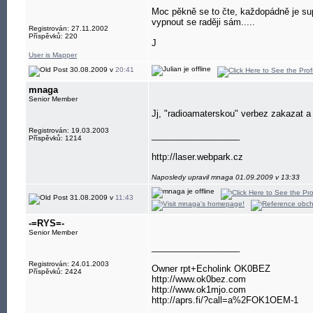
Moc pěkně se to čte, každopádně je sup
vypnout se raději sám.....
Registrován: 27.11.2002
Příspěvků: 220
J
User is Mapper
30.08.2009 v
20:41
mnaga
Senior Member
Jj, "radioamaterskou" verbez zakazat a 
Registrován: 19.03.2003
__________________
Příspěvků: 1214
http://laser.webpark.cz
Naposledy upravil mnaga 01.09.2009 v 13:33
31.08.2009 v
11:43
-=RYS=-
Senior Member
__________________
Registrován: 24.01.2003
Owner rpt+Echolink OK0BEZ
Příspěvků: 2424
http://www.ok0bez.com
http://www.ok1mjo.com
http://aprs.fi/?call=a%2FOK1OEM-1