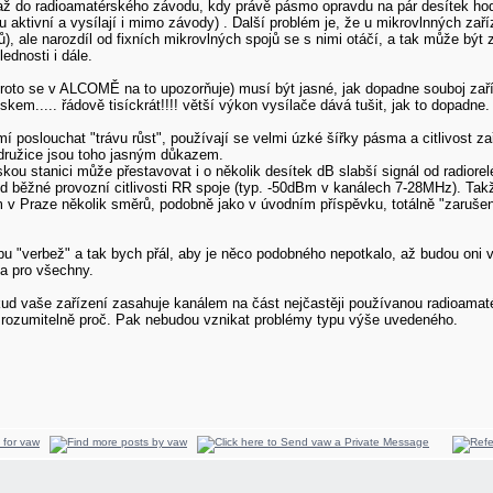
až do radioamatérského závodu, kdy právě pásmo opravdu na pár desítek hodin
u aktivní a vysílají i mimo závody) . Další problém je, že u mikrovlnných za
ů), ale narozdíl od fixních mikrovlných spojů se s nimi otáčí, a tak může b
ednosti i dále.
 proto se v ALCOMĚ na to upozorňuje) musí být jasné, jak dopadne souboj z
kem..... řádově tisíckrát!!!! větší výkon vysílače dává tušit, jak to dopadne.
mí poslouchat "trávu růst", používají se velmi úzké šířky pásma a citlivost 
 družice jsou toho jasným důkazem.
kou stanici může přestavovat i o několik desítek dB slabší signál od radio
od běžné provozní citlivosti RR spoje (typ. -50dBm v kanálech 7-28MHz). Tak
v Praze několik směrů, podobně jako v úvodním příspěvku, totálně "zarušený
pu "verbež" a tak bych přál, aby je něco podobného nepotkalo, až budou oni v
 a pro všechny.
ud vaše zařízení zasahuje kanálem na část nejčastěji používanou radioamaté
 srozumitelně proč. Pak nebudou vznikat problémy typu výše uvedeného.