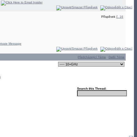
Příspěvek
č. 16
Předcházející Téma
Další Téma
i
Search this Thread: