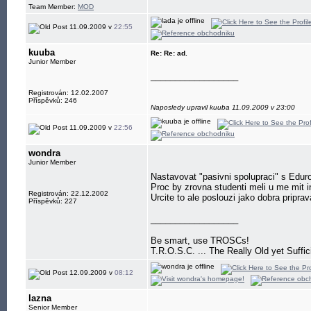
Team Member:
MOD
11.09.2009 v
22:55
kuuba
Re: Re: ad.
Junior Member
__________________
Registrován: 12.02.2007
Příspěvků: 246
Naposledy upravil kuuba 11.09.2009 v 23:00
11.09.2009 v
22:56
wondra
Junior Member
Nastavovat "pasivni spolupraci" s Eduro
Proc by zrovna studenti meli u me mit i
Registrován: 22.12.2002
Urcite to ale poslouzi jako dobra pripra
Příspěvků: 227
__________________
Be smart, use TROSCs!
T.R.O.S.C. ... The Really Old yet Suffi
12.09.2009 v
08:12
lazna
Senior Member