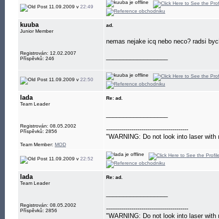
11.09.2009 v
22:49
kuuba
ad.
Junior Member
nemas nejake icq nebo neco? radsi byc
Registrován: 12.02.2007
__________________
Příspěvků: 246
11.09.2009 v
22:50
lada
Re: ad.
Team Leader
__________________
Registrován: 08.05.2002
------------------------------------------
Příspěvků: 2856
"WARNING: Do not look into laser with 
Team Member:
MOD
11.09.2009 v
22:52
lada
Re: ad.
Team Leader
__________________
Registrován: 08.05.2002
------------------------------------------
Příspěvků: 2856
"WARNING: Do not look into laser with 