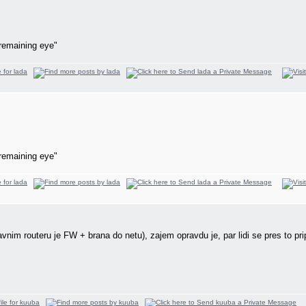
remaining eye"
remaining eye"
vnim routeru je FW + brana do netu), zajem opravdu je, par lidi se pres to pri