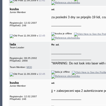
11.09.2009 v
22:42
kuuba
ad.
Junior Member
za posledni 3 dny se pripojilo 19 lidi, c
Registrován: 12.02.2007
__________________
Příspěvků: 246
11.09.2009 v
22:45
lada
Re: ad.
Team Leader
__________________
Registrován: 08.05.2002
------------------------------------------
Příspěvků: 2856
"WARNING: Do not look into laser with 
Team Member:
MOD
11.09.2009 v
22:45
kuuba
ad.
Junior Member
jj + zabezpeceni wpa 2 autentizovane p
Registrován: 12.02.2007
__________________
Příspěvků: 246