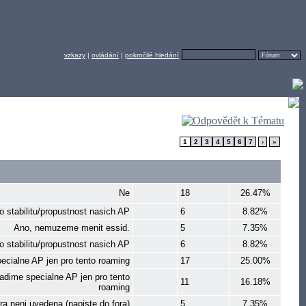
vzkazy
|
ovládání
|
pokročilé hledání
1
2
3
4
5
6
7
›
»
Ne
18
26.47%
 stabilitu/propustnost nasich AP
6
8.82%
Ano, nemuzeme menit essid.
5
7.35%
o stabilitu/propustnost nasich AP
6
8.82%
ecialne AP jen pro tento roaming
17
25.00%
adime specialne AP jen pro tento
11
16.18%
roaming
a neni uvedena (napiste do fora)
5
7.35%