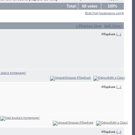
Total:
68 votes
100%
[
Edit Poll (moderators only)
]
< Předchozí Téma
Další Téma >
Příspěvek
č. 1
Příspěvek
č. 2
Příspěvek
č. 3