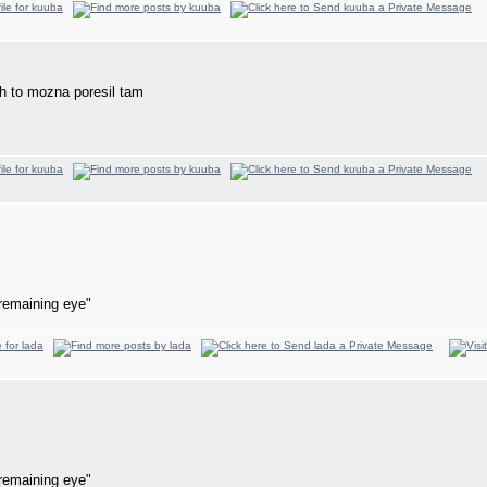
h to mozna poresil tam
remaining eye"
remaining eye"