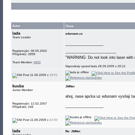
Autor
Téma
lada
eduroam.cz
Team Leader
__________________
Registrován: 08.05.2002
------------------------------------------
Příspěvků: 2856
"WARNING: Do not look into laser with 
Team Member:
MOD
Naposledy upravil lada 28.09.2009 v 20:21
11.09.2009 v
19:51
kuuba
JMNet
Junior Member
ahoj, nase apcka uz eduroam vysilaji ta
Registrován: 12.02.2007
__________________
Příspěvků: 246
11.09.2009 v
22:00
lada
Re: JMNet
Team Leader