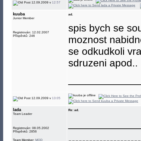
eye"
12.09.2009 v
12:57
kuuba
ad.
Junior Member
spis bych se so
Registrován: 12.02.2007
Příspěvků: 246
moznost nabidno
se odkudkoli v
sdruzeni apod..
____________
12.09.2009 v
13:05
lada
Re: ad.
Team Leader
____________
Registrován: 08.05.2002
Příspěvků: 2856
---------------------
Team Member:
MOD