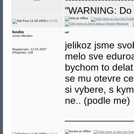
"WARNING: Do no
eye"
12.09.2009 v
13:08
kuuba
ad.
Junior Member
jelikoz jsme svo
Registrován: 12.02.2007
Příspěvků: 246
melo sve eduro
bychom to delat 
se mu otevre ce
si vybere, s ky
ne.. (podle me)
____________
12.09.2009 v
13:14