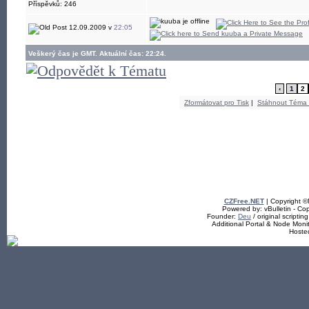
Příspěvků: 246
12.09.2009 v
22:05
Veškerý čas je GMT. Aktuální čas: 22:24.
‹
1
2
Zformátovat pro Tisk
|
Stáhnout Téma
CZFree.NET
| Copyright 
Powered by: vBulletin - Cop
Founder:
Deu
/ original scriptin
Additional Portal & Node Mon
Hoste