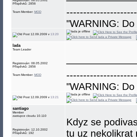
Registrován: 08.05.2002
Příspěvků: 2856
---------------------
Team Member:
MOD
"WARNING: Do no
eye"
12.09.2009 v
13:20
lada
Team Leader
____________
Registrován: 08.05.2002
Příspěvků: 2856
---------------------
Team Member:
MOD
"WARNING: Do no
eye"
12.09.2009 v
13:21
santiago
Member
zastupce cloudu 10.110
Kdyz se podivas
Registrován: 12.10.2002
tu uz nekolikrat
Příspěvků: 192