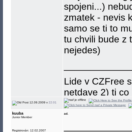
spojeni...) nebu
zmatek - nevis k
samo se ti to mu
tu chvili bude 
nejedes)
____________
Lide v CZFree se
netdave 2) ti co z
12.09.2009 v
22:01
kuuba
ad.
Junior Member
____________
Registrován: 12.02.2007