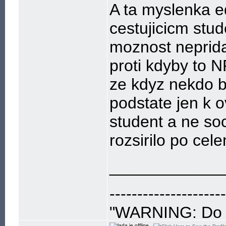
A ta myslenka 
cestujicicm stud
moznost neprid
proti kdyby to N
ze kdyz nekdo b
podstate jen k o
student a ne so
rozsirilo po cel
____________
---------------------
"WARNING: Do no