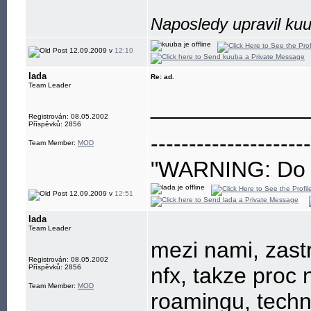
Naposledy upravil ku
12.09.2009 v
12:10
lada
Re: ad.
Team Leader
____________
Registrován: 08.05.2002
Příspěvků: 2856
---------------------
Team Member:
MOD
"WARNING: Do no
eye"
12.09.2009 v
12:51
lada
Team Leader
mezi nami, zastre
Registrován: 08.05.2002
Příspěvků: 2856
nfx, takze proc 
Team Member:
MOD
roamingu, techni