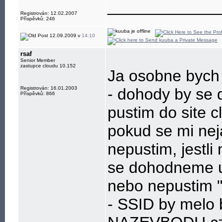
____________
Registrován: 12.02.2007
Příspěvků: 246
12.09.2009 v
14:10
rsaf
Senior Member
zastupce cloudu 10.152
Ja osobne bych t
Registrován: 16.01.2003
- dohody by se d
Příspěvků: 866
pustim do site c
pokud se mi neja
nepustim, jestli
se dohodneme u p
nebo nepustim "
- SSID by melo 