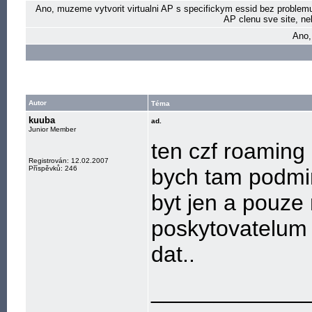
Ano, muzeme vytvorit virtualni AP s specifickym essid bez problem
AP clenu sve site, ne
Ano,
Autor
Téma
kuuba
ad.
Junior Member
ten czf roaming
Registrován: 12.02.2007
Příspěvků: 246
bych tam podmi
byt jen a pouze
poskytovatelum
dat..
____________