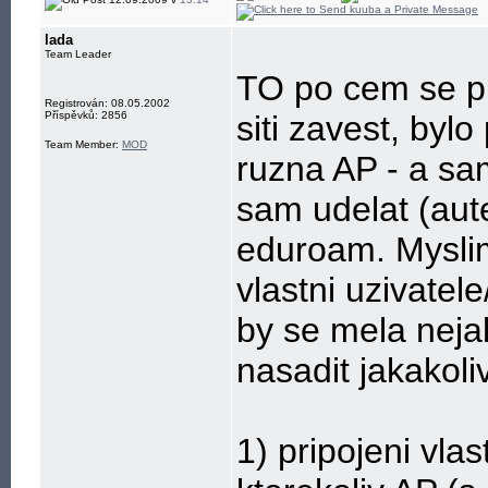
lada
Team Leader
TO po cem se pu
Registrován: 08.05.2002
Příspěvků: 2856
siti zavest, bylo
Team Member:
MOD
ruzna AP - a sa
sam udelat (aute
eduroam. Myslim
vlastni uzivatel
by se mela neja
nasadit jakakoli
1) pripojeni vla