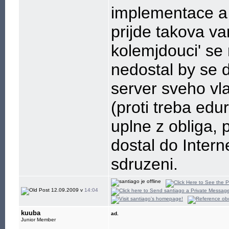
implementace a 
prijde takova va
kolemjdouci' se m
nedostal by se d
server sveho vl
(proti treba edur
uplne z obliga, 
dostal do Inter
sdruzeni.
12.09.2009 v
14:04
kuuba
ad.
Junior Member