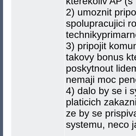
kterekoliv AP (
2) umoznit pri
spolupracujici ro
technikyprimarn
3) pripojit komu
takovy bonus kt
poskytnout lide
nemaji moc pen
4) dalo by se i 
platicich zakazn
ze by se prispiv
systemu, neco j