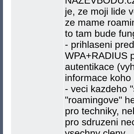
NAZEVBODU.czf
je, ze moji lide
ze mame roaming
to tam bude fun
- prihlaseni pre
WPA+RADIUS p
autentikace (vy
informace koho 
- veci kazdeho 
"roamingove" he
pro techniky, n
pro sdruzeni nec
vsechny cleny...