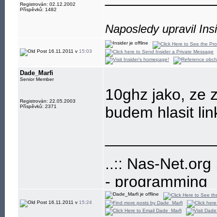
Registrován: 02.12.2002
Příspěvků: 1482
Naposledy upravil Ins
16.11.2011 v
15:03
Dade_Marfi
Senior Member
10ghz jako, ze
Registrován: 22.05.2003
Příspěvků: 2371
budem hlasit li
____________
..:: Nas-Net.org :
- programming
- build-up and
16.11.2011 v
15:24