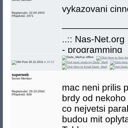
vykazovani cinn
Registrován: 22.05.2003
Příspěvků: 2371
____________
..:: Nas-Net.org :
- programming
- build-up and
16.11.2011 v
18:22
- development
superweb
- freenet, educa
Senior Member
mac neni prilis
Registrován: 29.10.2004
Příspěvků: 809
brdy od nekoho 
co nejvetsi para
budou mit oply