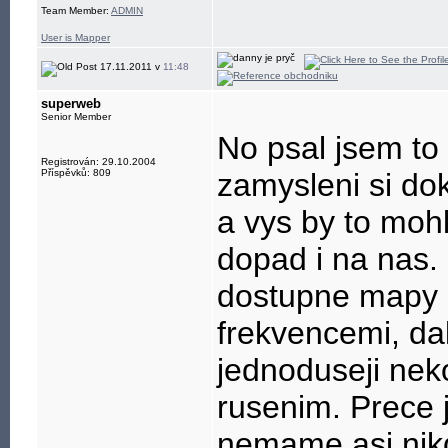
Team Member:
ADMIN
User is Mapper
17.11.2011 v
11:48
superweb
Senior Member
No psal jsem to 
Registrován: 29.10.2004
Příspěvků: 809
zamysleni si do
a vys by to mohl
dopad i na nas.
dostupne mapy 1
frekvencemi, dal
jednoduseji nek
rusenim. Prece 
nemame asi nikd