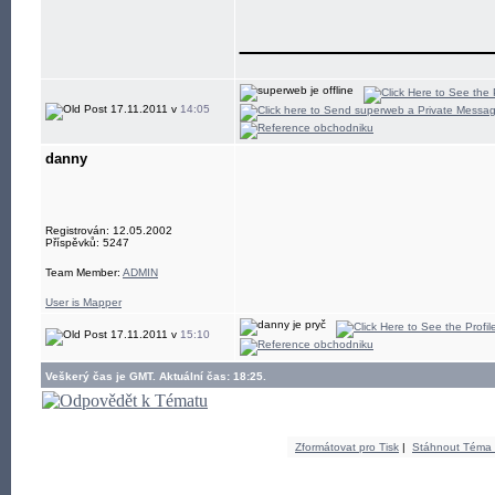
____________
17.11.2011 v
14:05
danny
Registrován: 12.05.2002
Příspěvků: 5247
Team Member:
ADMIN
User is Mapper
17.11.2011 v
15:10
Veškerý čas je GMT. Aktuální čas: 18:25.
Zformátovat pro Tisk
|
Stáhnout Téma