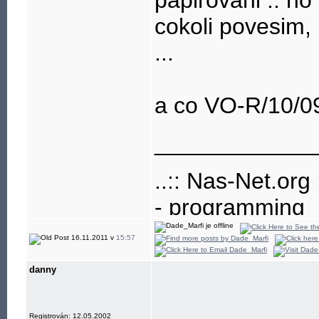
papirovani .. no
cokoli povesim,
...
a co VO-R/10/0
____________
..:: Nas-Net.org :
- programming
- build-up and
16.11.2011 v
15:57
- development
danny
- freenet, educa
Registrován: 12.05.2002