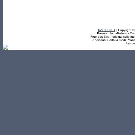
CZFree.NET
| Copyright 
Powered by: vBulletin - Cop
Founder:
Deu
/ original scriptin
Additional Portal & Node Mon
Hoste