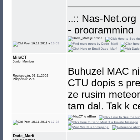
____________
..:: Nas-Net.org :
- programming
- build-up and
16.11.2011 v
16:03
- development
MiraCT
- freenet, educa
Junior Member
Buhuzel MAC ni
Registrován: 01.11.2002
Příspěvků: 276
CTU dopis s pr
ze rusim meteora
tam dal. Tak k c
16.11.2011 v
17:28
Dade_Marfi
Senior Member