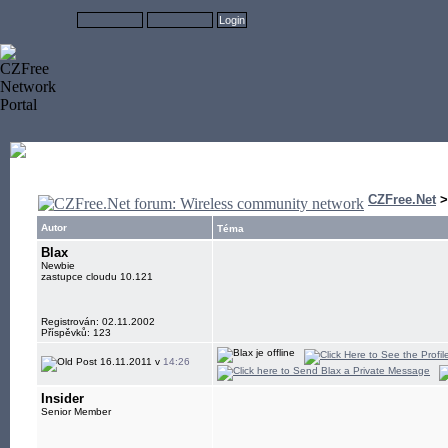
CZFree.Net
Autor
Téma
Blax
Newbie
zastupce cloudu 10.121
Registrován: 02.11.2002
Příspěvků: 123
16.11.2011 v
14:26
Insider
Senior Member
____________