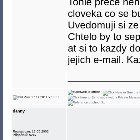
Tohle prece nen
cloveka co se b
Uvedomuji si ze 
Chtelo by to se
at si to kazdy d
jejich e-mail. 
____________
17.11.2011 v
10:57
danny
Registrován: 12.05.2002
Příspěvků: 5247