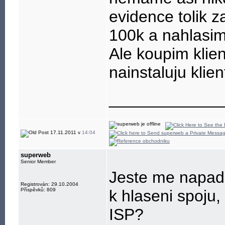
evidence tolik 
100k a nahlasi
Ale koupim klie
nainstaluju klie
____________
17.11.2011 v
14:04
superweb
Senior Member
Jeste me napada
Registrován: 29.10.2004
Příspěvků: 809
k hlaseni spoju,
ISP?