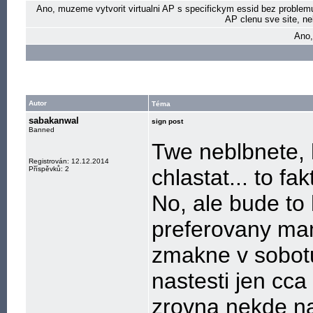
Ano, muzeme vytvorit virtualni AP s specifickym essid bez problem
AP clenu sve site, n
Ano,
Autor
Téma
sabakanwal
sign post
Banned
Twe neblbnete, 
Registrován: 12.12.2014
Příspěvků: 2
chlastat... to fa
No, ale bude to
preferovany mam
zmakne v sobotu
nastesti jen cc
zrovna nekde n