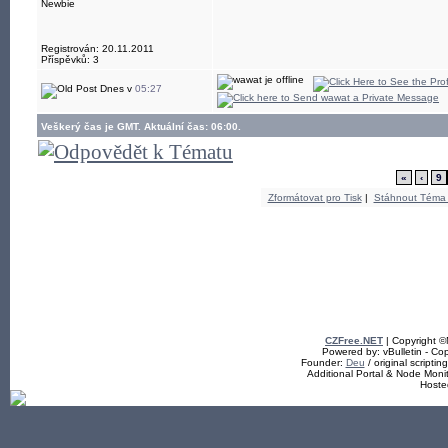
Newbie
Registrován: 20.11.2011
Příspěvků: 3
Dnes v
05:27
Veškerý čas je GMT. Aktuální čas: 06:00.
«
‹
9
Zformátovat pro Tisk
|
Stáhnout Téma
CZFree.NET
| Copyright 
Powered by: vBulletin - Cop
Founder:
Deu
/ original scriptin
Additional Portal & Node Mon
Hoste