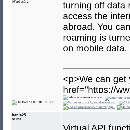
Příspěvků: 2
turning off data
access the inte
abroad. You can 
roaming is turn
on mobile data.
____________
<p>We can get y
href="https://w
net email setti
11.09.2018 v
06:05
email on your s
hania25
settings is of 
Newbie
Virtual API funct