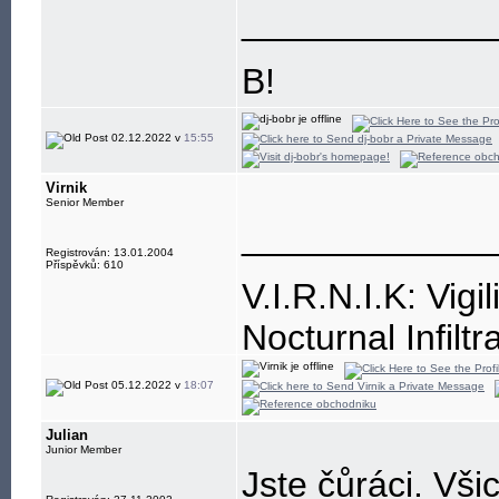
____________
B!
02.12.2022 v
15:55
Virnik
Senior Member
____________
Registrován: 13.01.2004
Příspěvků: 610
V.I.R.N.I.K: Vigi
Nocturnal Infiltr
Resistance is, a
05.12.2022 v
18:07
Julian
Junior Member
Jste čůráci. Vši