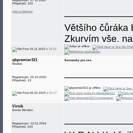
Registrován: 27.11.2002
Příspěvků: 220
____________
User is Mapper
Většího čůráka b
Zkurvím vše, na
25.11.2023 v
18:02
qbpremier321
Seznamky pro sex.
Newbie
____________
Registrován: 20.10.2020
Příspěvků: 13
06.02.2025 v
00:27
Virnik
Senior Member
____________
Registrován: 13.01.2004
Příspěvků: 610