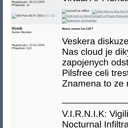
reliable support,
Registrován: 30.12.2020
Příspěvků: 11
Call us now!</p
06.07.2021 v
17:22
Virnik
Mame umrtni list CZF?
<p><a
Senior Member
Veskera diskuze
href="https://w
Registrován: 13.01.2004
Příspěvků: 610
Nas cloud je diky
Email Settings<
zapojenych odst
href="https://
Pilsfree celi tre
SBCglobal net<
Znamena to ze 
____________
V.I.R.N.I.K: Vigi
Nocturnal Infiltr