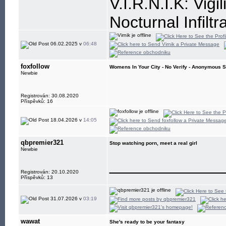
V.I.R.N.I.K: Vigi
Nocturnal Infiltr
Resistance is, a
06.02.2025 v
06:48
foxfollow
Womens In Your City - No Verify - Anonymous S
Newbie
Registrován: 30.08.2020
Příspěvků: 16
18.04.2026 v
14:05
qbpremier321
Stop watching porn, meet a real girl
Newbie
____________
Registrován: 20.10.2020
Příspěvků: 13
31.07.2026 v
03:19
wawat
She's ready to be your fantasy