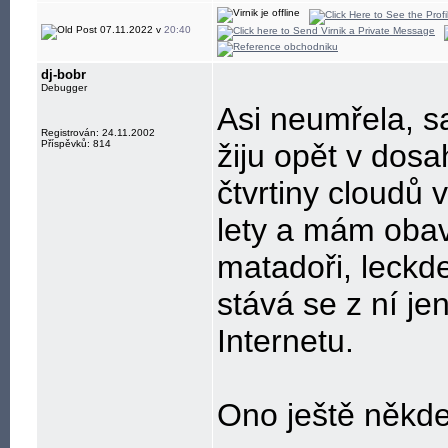
Resistance is, a
07.11.2022 v
20:40
dj-bobr
Debugger
Asi neumřela, s
Registrován: 24.11.2002
Příspěvků: 814
žiju opět v dosa
čtvrtiny cloudů 
lety a mám obavu
matadoři, leckd
stává se z ní jen
Internetu.
Ono ještě někd