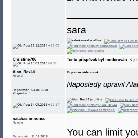
____________
sara
12.12.2014 v
12:05
Christine786
Tento příspěvek byl moderován
. K je
15.03.2016
06:36
Alan_Rex44
Explainer video cost
Newbie
Naposledy upravil Al
Registrován: 03.04.2018
Příspěvků: 3
14.05.2018 v
12:17
nataliasimmonsu
Newbie
You can limit y
Registrován: 11.09.2018