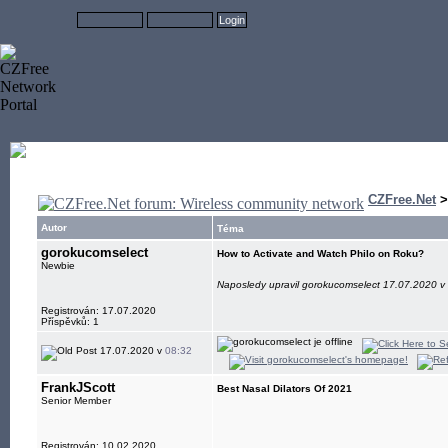
CZFree.Net
Autor
Téma
gorokucomselect
How to Activate and Watch Philo on Roku?
Newbie
Naposledy upravil gorokucomselect 17.07.2020 v
Registrován: 17.07.2020
Příspěvků: 1
17.07.2020 v
08:32
FrankJScott
Best Nasal Dilators Of 2021
Senior Member
Registrován: 10.02.2020