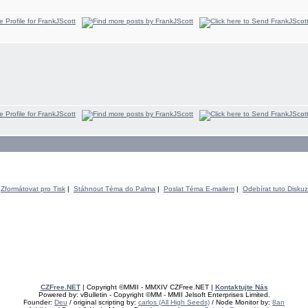
Zformátovat pro Tisk
|
Stáhnout Téma do Palma
|
Poslat Téma E-mailem
|
Odebírat tuto Diskuz
CZFree.NET
| Copyright ©MMII - MMXIV CZFree.NET |
Kontaktujte Nás
Powered by: vBulletin - Copyright ©MM - MMII Jelsoft Enterprises Limited.
Founder:
Deu
/ original scripting by:
carlos (All High Seeds)
/ Node Monitor by:
8an