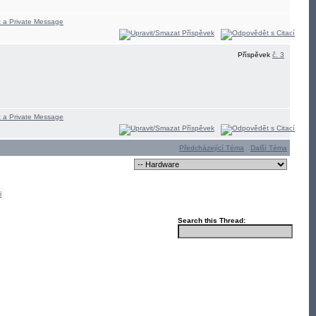
Příspěvek
č. 3
Předcházející Téma
Další Téma
i
Search this Thread: