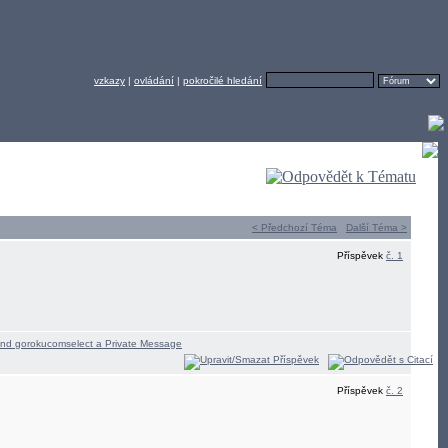
vzkazy
|
ovládání
|
pokročilé hledání
< Předchozí Téma
Další Téma >
Příspěvek
č. 1
Příspěvek
č. 2