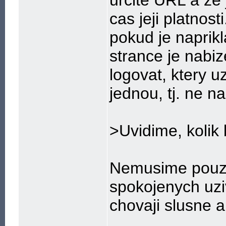
urcite URL a ze
cas jeji platnost
pokud je naprikl
strance je nabi
logovat, ktery u
jednou, tj. ne n
>Uvidime, kolik 
Nemusime pouzi
spokojenych uziv
chovaji slusne a