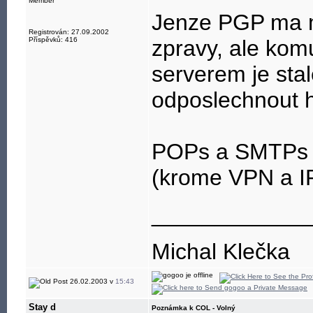
Member
Jenze PGP ma ma
Registrován: 27.09.2002
Příspěvků: 416
zpravy, ale ko
serverem je sta
odposlechnout h
POPs a SMTPs j
(krome VPN a I
____________
Michal Klečka
26.02.2003 v
15:43
Stay d
Poznámka k COL - Volný