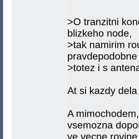
>O tranzitni kon
blizkeho node,
>tak namirim ro
pravdepodobne
>totez i s anten
At si kazdy dela
A mimochodem, 
vsemozna doporu
ve vecne rovine