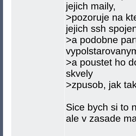
jejich maily,
>pozoruje na kte
jejich ssh spojen
>a podobne parti
vypolstarovany
>a poustet ho do
skvely
>zpusob, jak tak
Sice bych si to n
ale v zasade ma