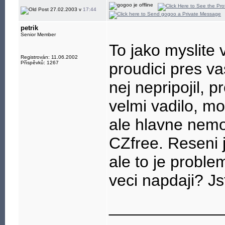
27.02.2003 v
17:44
petrik
Senior Member
To jako myslite
Registrován: 11.06.2002
Příspěvků: 1267
proudici pres v
nej nepripojil, 
velmi vadilo, mo
ale hlavne nemor
CZfree. Reseni j
ale to je probl
veci napdaji? J
____________