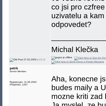
co jsi pro czfre
uzivatelu a ka
odpovedet?
____________
Michal Klečka
27.02.2003 v
23:12
petrik
Senior Member
Aha, konecne j
Registrován: 11.06.2002
Příspěvků: 1267
budes maily a U
mozne kriti zad k
Ja myslel, ze bud