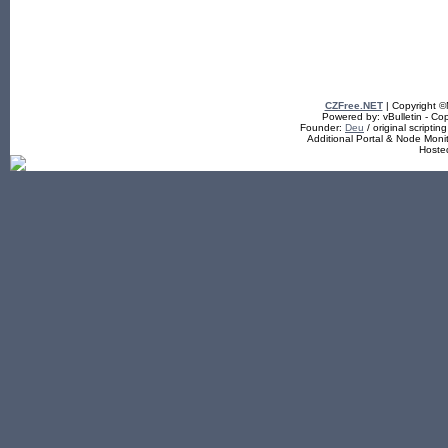
CZFree.NET
| Copyright 
Powered by: vBulletin - Cop
Founder:
Deu
/ original scriptin
Additional Portal & Node Mon
Hoste