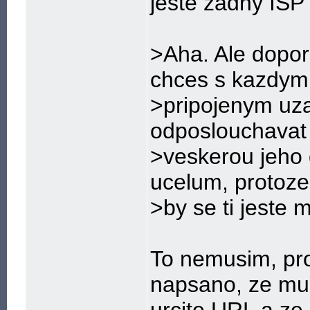
jeste zadny ISP
>Aha. Ale dopor
chces s kazdym
>pripojenym uzav
odposlouchavat
>veskerou jeho 
ucelum, protoze
>by se ti jeste 
To nemusim, pro
napsano, ze mu