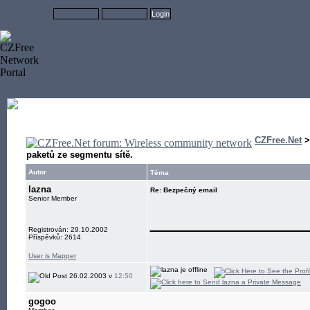
CZFree.Net
paketů ze segmentu sítě.
Autor
Téma
lazna
Re: Bezpečný email
Senior Member
____________
Registrován: 29.10.2002
Příspěvků: 2614
User is Mapper
26.02.2003 v
12:50
gogoo