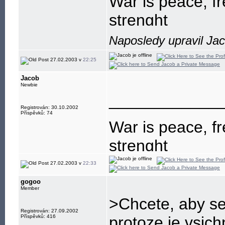
War is peace, fr
strenght
Naposledy upravil Ja
27.02.2003 v
22:25
Jacob
Newbie
____________
Registrován: 30.10.2002
Příspěvků: 74
War is peace, fr
strenght
27.02.2003 v
22:33
gogoo
Member
>Chcete, aby se l
Registrován: 27.09.2002
Příspěvků: 416
protoze je vsich