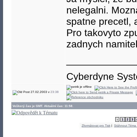
nelegalni. Mozna
spatne precetl, a
Pro takovyto z
zadnych namite
____________
Cyberdyne Syst
27.02.2003 v
23:38
Veškerý čas je GMT. Aktuální čas: 11:58.
‹
1
2
3
Zformátovat pro Tisk
|
Stáhnout Téma