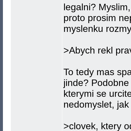
legalni? Myslim, 
proto prosim ne
myslenku rozmys
>Abych rekl pra
To tedy mas spa
jinde? Podobne n
kterymi se urcit
nedomyslet, jak
>clovek, ktery o