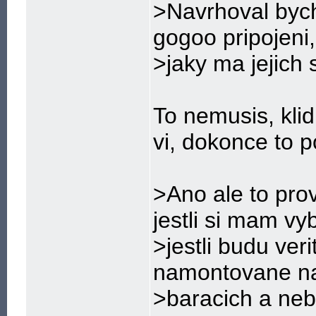
>Navrhoval bych 
gogoo pripojeni,
>jaky ma jejich
To nemusis, kli
vi, dokonce to 
>Ano ale to pro
jestli si mam vy
>jestli budu ver
namontovane n
>baracich a neb