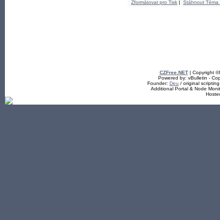
Zformátovat pro Tisk
|
Stáhnout Téma
CZFree.NET
| Copyright 
Powered by: vBulletin - Cop
Founder:
Deu
/ original scriptin
Additional Portal & Node Mon
Hoste