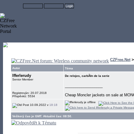
CZFree.Net
Autor
Téma
lfferlerudy
De relojes, carbĂłn de la serie
Senior Member
__________________
Registrován: 20.07.2018
Cheap Moncler jackets on sale at MON
Příspěvků: 5534
10.09.2022 v
18:18
Veškerý čas je GMT. Aktuální čas: 08:50.