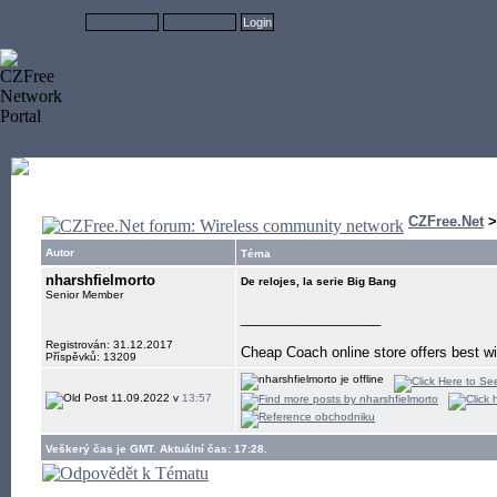
CZFree.Net
Autor
Téma
nharshfielmorto
De relojes, la serie Big Bang
Senior Member
__________________
Registrován: 31.12.2017
Cheap Coach online store offers best w
Příspěvků: 13209
11.09.2022 v
13:57
Veškerý čas je GMT. Aktuální čas: 17:28.