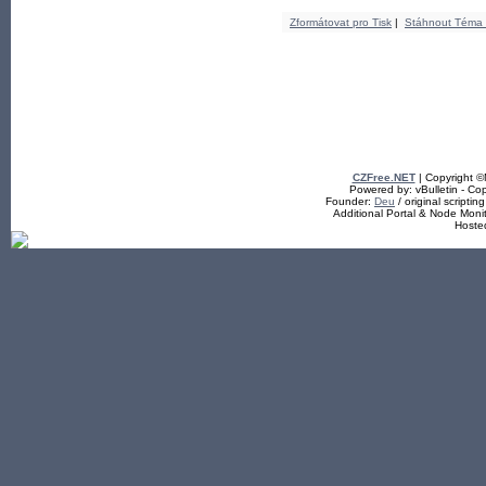
Zformátovat pro Tisk
|
Stáhnout Téma
CZFree.NET
| Copyright 
Powered by: vBulletin - Cop
Founder:
Deu
/ original scriptin
Additional Portal & Node Mon
Hoste