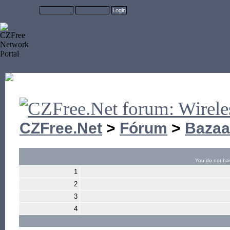
CZFree.Net
>
Fórum
>
Bazaa
You do not hav
1
2
3
4