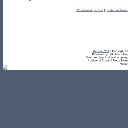
Zformátovat pro Tisk
|
Stáhnout Téma
CZFree.NET
| Copyright 
Powered by: vBulletin - Cop
Founder:
Deu
/ original scriptin
Additional Portal & Node Mon
Hoste