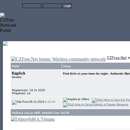
CZFree.Net
Autor
Téma
Kaplick
Find Girls in your town for night - Authentic Ma
Newbie
Registrován: 18.11.2020
Příspěvků: 24
08.11.2024 v
20:46
Veškerý čas je GMT. Aktuální čas: 04:39.