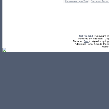
Zformátovat pro Tisk
|
Stáhnout Téma
CZFree.NET
| Copyright 
Powered by: vBulletin - Cop
Founder:
Deu
/ original scriptin
Additional Portal & Node Mon
Hoste