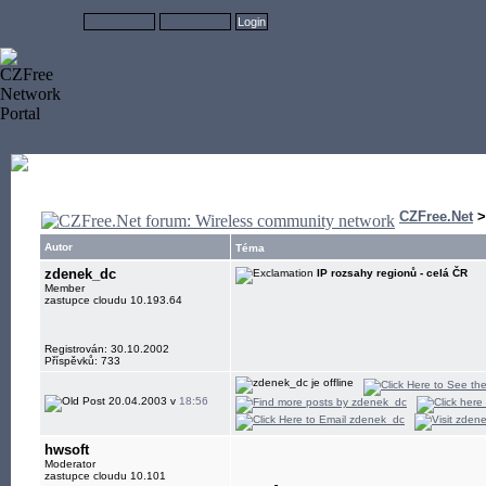
CZFree.Net
Autor
Téma
zdenek_dc
IP rozsahy regionů - celá ČR
Member
zastupce cloudu 10.193.64
Registrován: 30.10.2002
Příspěvků: 733
20.04.2003 v
18:56
hwsoft
Moderator
zastupce cloudu 10.101