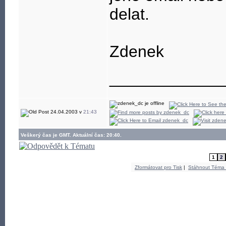
delat.
Zdenek
____________
24.04.2003 v
21:43
Veškerý čas je GMT. Aktuální čas: 20:40.
1
2
Zformátovat pro Tisk
|
Stáhnout Téma