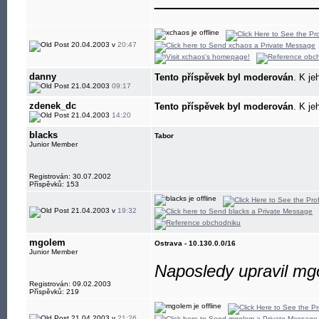
20.04.2003 v
20:47
danny
Tento příspěvek byl moderován
. K je
21.04.2003
09:17
zdenek_dc
Tento příspěvek byl moderován
. K je
21.04.2003
14:20
blacks
Tabor
Junior Member
Registrován: 30.07.2002
Příspěvků: 153
21.04.2003 v
19:32
mgolem
Ostrava - 10.130.0.0/16
Junior Member
Naposledy upravil mg
Registrován: 09.02.2003
Příspěvků: 219
21.04.2003 v
21:26