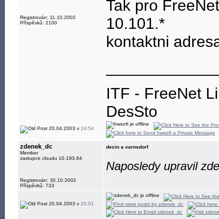
Tak pro FreeNet
Registrován: 11.10.2002
10.101.*
Příspěvků: 2100
kontaktni adre
____________
ITF - FreeNet L
DesSto
jabber: hwsoft@
20.04.2003 v
19:54
zdenek_dc
decin a varnsdorf
Member
zastupce cloudu 10.193.64
Naposledy upravil zd
Registrován: 30.10.2002
Příspěvků: 733
20.04.2003 v
20:01