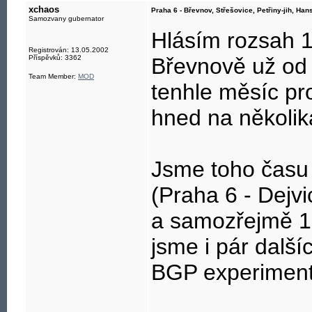
xchaos
Praha 6 - Břevnov, Střešovice, Petřiny-jih, Ha
Samozvany gubernator
Hlásím rozsah 1
Registrován: 13.05.2002
Příspěvků: 3362
Břevnově už od 
Team Member:
MOD
tenhle měsíc pro
hned na několik
Jsme toho času 
(Praha 6 - Dejvi
a samozřejmě 10
jsme i pár další
BGP experimentů
____________