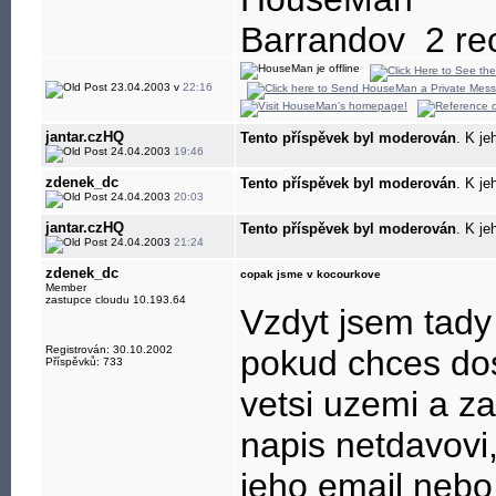
Barrandov_2 rec
23.04.2003 v
22:16
jantar.czHQ
Tento příspěvek byl moderován
. K je
24.04.2003
19:46
zdenek_dc
Tento příspěvek byl moderován
. K je
24.04.2003
20:03
jantar.czHQ
Tento příspěvek byl moderován
. K je
24.04.2003
21:24
zdenek_dc
copak jsme v kocourkove
Member
zastupce cloudu 10.193.64
Vzdyt jsem tady
Registrován: 30.10.2002
pokud chces dos
Příspěvků: 733
vetsi uzemi a z
napis netdavovi,
jeho email nebo