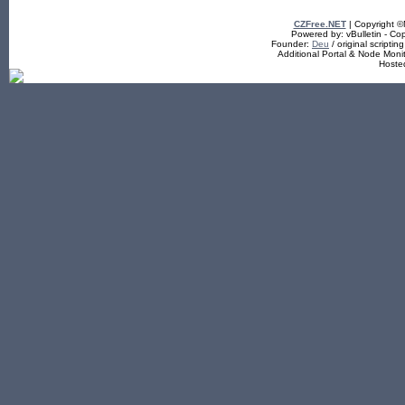
CZFree.NET
| Copyright 
Powered by: vBulletin - Cop
Founder:
Deu
/ original scriptin
Additional Portal & Node Mon
Hoste