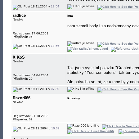
18.11.2004 v
18:54
radlice
kua
Newbie
nam sebrali body i za nedokonceny davk
Registrován: 17.06.2003
Příspěvků: 95
18.11.2004 v
18:56
X KoS
Newbie
Tak jsem vyscital polozku "Granted cred
statistiky "Your computers", tak ten vy
Registrován: 04.04.2004
Příspěvků: 20
Ale potvrdilo se mi, ze u mne byly ode
19.11.2004 v
07:30
Razor666
Proteiny
Newbie
Registrován: 21.10.2003
Příspěvků: 62
28.12.2004 v
10:39