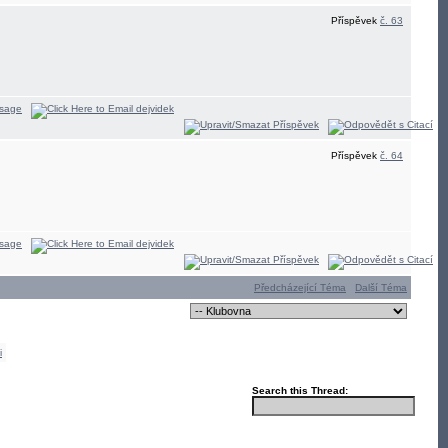
Příspěvek
č. 63
Příspěvek
č. 64
Předcházející Téma
Další Téma
i
Search this Thread: