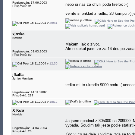
Registrován: 17.06.2003
nebo si nas za chvili poda firefox :-(
Příspěvků: 95
vemte si priklad z radlic, 28 kompu :-)
15.11.2004 v
20:41
xjoska
Newbie
Makam, jak o zivot.
Ale necekal jsem ze za 14 dnu po zaca
Registrován: 03.03.2003
Příspěvků: 50
18.11.2004 v
12:30
jfkalfa
Junior Member
tedka mi to ukradlo 9000 bodu :( uee
Registrován: 14.11.2002
Příspěvků: 297
18.11.2004 v
18:12
X KoS
Newbie
Ja jsem spadnul z 305000 na 209000. My
vypada. Soudim tak jeste podle statist
Registrován: 04.04.2004
Příspěvků: 20
Kdo vi co se deje, uvidime, zda se to d