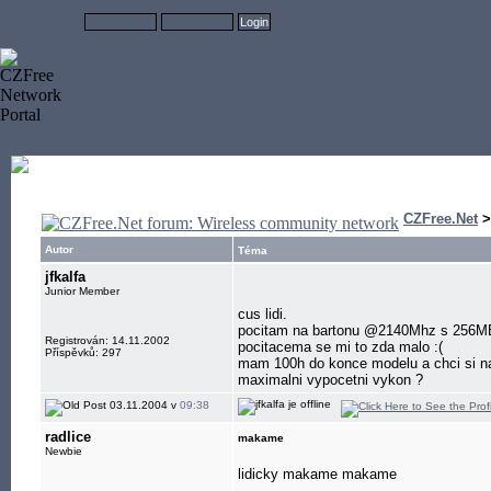
CZFree.Net
Autor
Téma
jfkalfa
Junior Member
cus lidi.
pocitam na bartonu @2140Mhz s 256MB C
Registrován: 14.11.2002
pocitacema se mi to zda malo :(
Příspěvků: 297
mam 100h do konce modelu a chci si na
maximalni vypocetni vykon ?
03.11.2004 v
09:38
radlice
makame
Newbie
lidicky makame makame