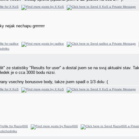
y nejak nechapu grrrrrrrr
it" ze statistiky "Results for user" a dostal jsem se na svuj aktualni stav. 
sledek je o cca 3000 bodu nizsi.
brany vsechny bonusove body, takze jsem spadl o 1/3 dolu :(