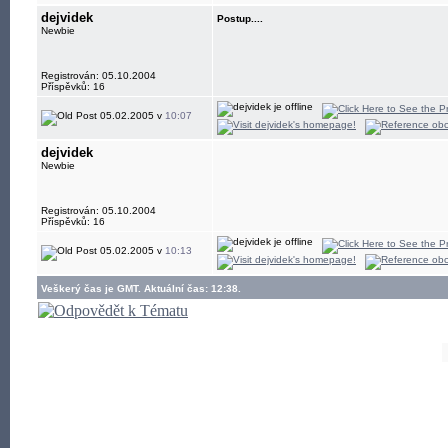
dejvidek
Postup....
Newbie
Registrován: 05.10.2004
Příspěvků: 16
05.02.2005 v
10:07
dejvidek
Newbie
Registrován: 05.10.2004
Příspěvků: 16
05.02.2005 v
10:13
Veškerý čas je GMT. Aktuální čas: 12:38.