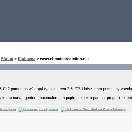
>
Fórum
>
Klubovna
> www.climateprediction.net
L2 pameti na w2k sp4 rychlosti cca 2.6s/TS i kdyz mam postrileny vsechny
 komp narvat gentoo (maximalne tam pujde fluxbox a par inet progu
) . kter