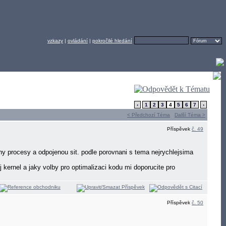
vzkazy
|
ovládání
|
pokročilé hledání
‹
1
2
3
4
5
6
7
›
< Předchozí Téma
Další Téma >
Příspěvek
č. 49
 procesy a odpojenou sit. podle porovnani s tema nejrychlejsima
ej kernel a jaky volby pro optimalizaci kodu mi doporucite pro
Příspěvek
č. 50