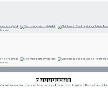
‹
1
2
3
4
5
6
7
›
Zformátovat pro Tisk
|
Stáhnout Téma do Palma
|
Poslat Téma E-mailem
|
Odebírat tuto Diskuz