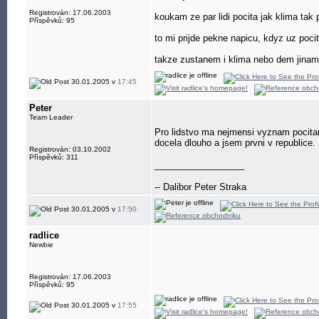
Registrován: 17.06.2003
koukam ze par lidi pocita jak klima tak 
Příspěvků: 95
to mi prijde pekne napicu, kdyz uz poci
takze zustanem i klima nebo dem jina
30.01.2005 v
17:45
Peter
Team Leader
Pro lidstvo ma nejmensi vyznam pocitani
docela dlouho a jsem prvni v republice.
Registrován: 03.10.2002
Příspěvků: 311
__________________
-- Dalibor Peter Straka
30.01.2005 v
17:50
radlice
Newbie
Registrován: 17.06.2003
Příspěvků: 95
30.01.2005 v
17:55