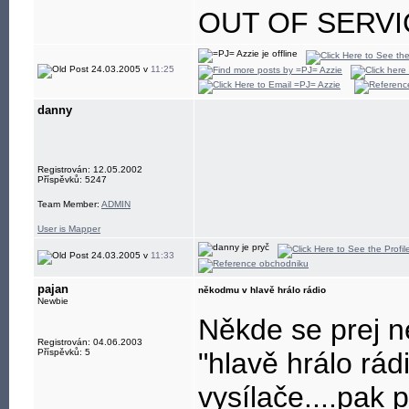
OUT OF SERVI
24.03.2005 v
11:25
danny
Registrován: 12.05.2002
Příspěvků: 5247
Team Member:
ADMIN
User is Mapper
24.03.2005 v
11:33
pajan
někodmu v hlavě hrálo rádio
Newbie
Někde se prej ne
Registrován: 04.06.2003
Příspěvků: 5
"hlavě hrálo rád
vysílače....pak p