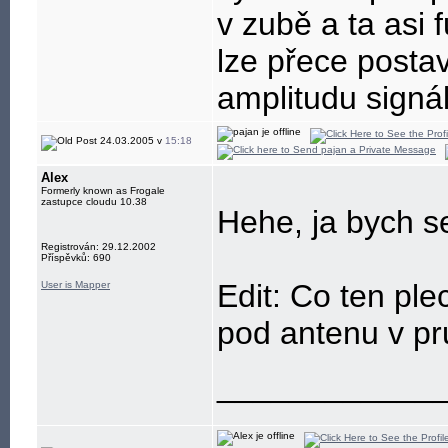
v zubě a ta asi 
lze přece postav
amplitudu signálu
24.03.2005 v
15:18
Alex
Formerly known as Frogale
zastupce cloudu 10.38
Hehe, ja bych s
Registrován: 29.12.2002
Příspěvků: 690
Edit: Co ten ple
User is Mapper
pod antenu v p
____________