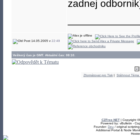
zadnej odbornik
____________
14.05.2005 v
22:49
Veškerý čas je GMT. Aktuální čas: 08:10.
‹
Zformátovat pro Tisk
|
Stáhnout Téma
CZFree.NET
| Copyright 
Powered by: vBulletin - Cop
Founder:
Deu
/ original scriptin
Additional Portal & Node Mon
Hoste