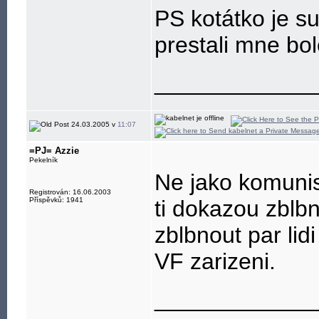
PS kotátko je s
prestali mne bo
____________
24.03.2005 v
11:07
=PJ= Azzie
Pekelník
Ne jako komunist
Registrován: 16.06.2003
Příspěvků: 1941
ti dokazou zblbn
zblbnout par lidi
VF zarizeni.
____________