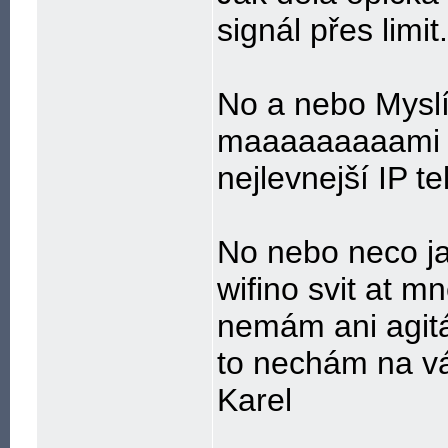
signál přes limit.
No a nebo Myslí
maaaaaaaaami 
nejlevnejší IP t
No nebo neco ja
wifino svit at mne j
nemám ani agitá
to nechám na vá
Karel