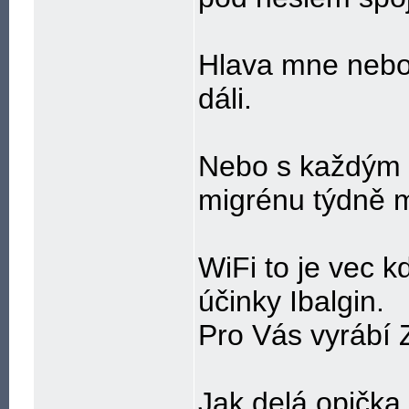
Hlava mne nebol
dáli.
Nebo s každým 
migrénu týdně 
WiFi to je vec 
účinky Ibalgin.
Pro Vás vyrábí 
Jak delá opička