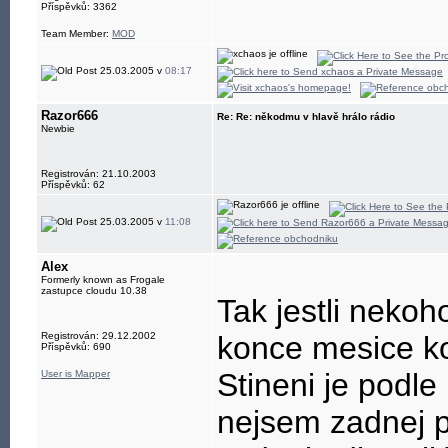
Příspěvků: 3362
Team Member:
MOD
25.03.2005 v
08:17
Razor666
Re: Re: někodmu v hlavě hrálo rádio
Newbie
Registrován: 21.10.2003
Příspěvků: 62
25.03.2005 v
11:08
Alex
Formerly known as Frogale
zastupce cloudu 10.38
Tak jestli nekoh
Registrován: 29.12.2002
konce mesice ko
Příspěvků: 690
Stineni je podle
User is Mapper
nejsem zadnej p