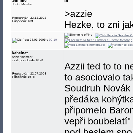
Slimmer
lol
Junior Member
>azzie
Registrován: 23.12.2002
Příspěvků: 139
Hezke, to zni ja
24.03.2005 v
09:10
kabelnet
senior member
zastupce cloudu 10.41
Azzii ted to to
Registrován: 22.07.2003
to asociovalo t
Příspěvků: 1578
Soudruh Novák 
předáka kohýtka
připomelo Baron
vepři boubelatí"
pod heslem spo