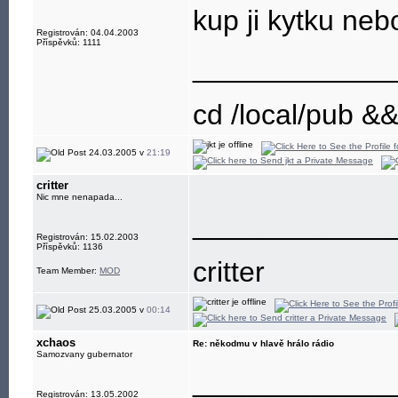
kup ji kytku nebo
Registrován: 04.04.2003
Příspěvků: 1111
____________
cd /local/pub &
24.03.2005 v
21:19
critter
Nic mne nenapada...
____________
Registrován: 15.02.2003
Příspěvků: 1136
critter
Team Member:
MOD
25.03.2005 v
00:14
xchaos
Re: někodmu v hlavě hrálo rádio
Samozvany gubernator
____________
Registrován: 13.05.2002