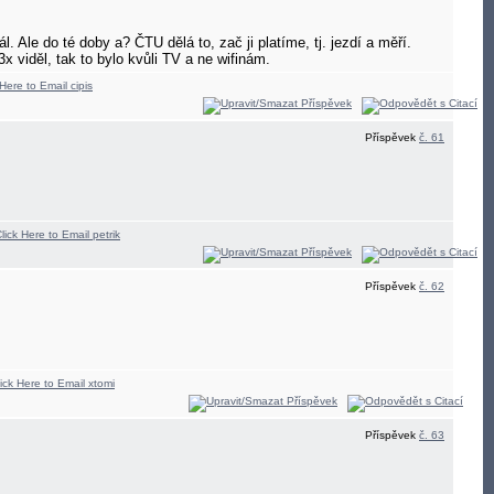
 Ale do té doby a? ČTU dělá to, zač ji platíme, tj. jezdí a měří.
 3x viděl, tak to bylo kvůli TV a ne wifinám.
Příspěvek
č. 61
Příspěvek
č. 62
Příspěvek
č. 63