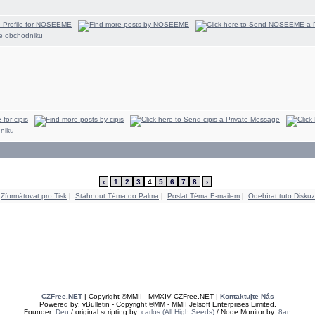
‹
1
2
3
4
5
6
7
8
›
Zformátovat pro Tisk
|
Stáhnout Téma do Palma
|
Poslat Téma E-mailem
|
Odebírat tuto Diskuz
CZFree.NET
| Copyright ©MMII - MMXIV CZFree.NET |
Kontaktujte Nás
Powered by: vBulletin - Copyright ©MM - MMII Jelsoft Enterprises Limited.
Founder:
Deu
/ original scripting by:
carlos (All High Seeds)
/ Node Monitor by:
8an