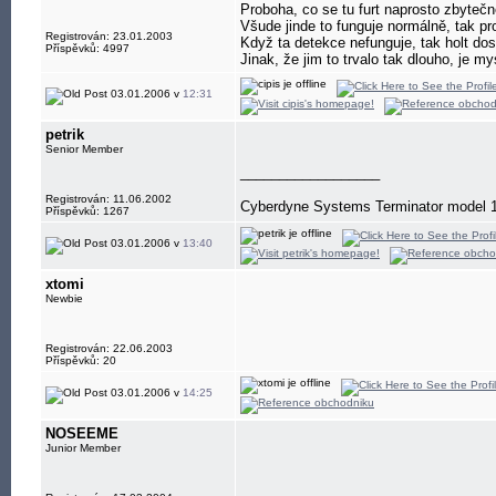
Proboha, co se tu furt naprosto zbytečn
Všude jinde to funguje normálně, tak p
Registrován: 23.01.2003
Když ta detekce nefunguje, tak holt dost
Příspěvků: 4997
Jinak, že jim to trvalo tak dlouho, je my
03.01.2006 v
12:31
petrik
Senior Member
__________________
Registrován: 11.06.2002
Cyberdyne Systems Terminator model 
Příspěvků: 1267
03.01.2006 v
13:40
xtomi
Newbie
Registrován: 22.06.2003
Příspěvků: 20
03.01.2006 v
14:25
NOSEEME
Junior Member