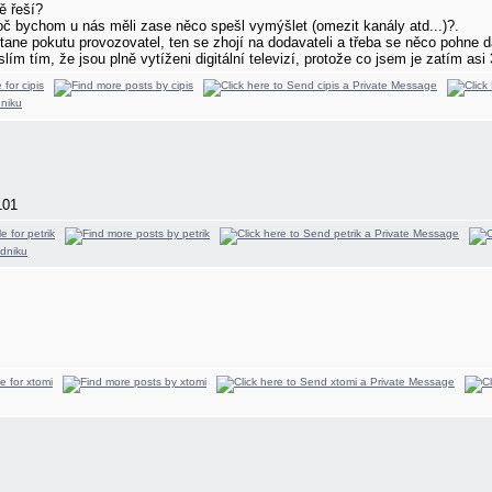
ě řeší?
roč bychom u nás měli zase něco spešl vymýšlet (omezit kanály atd...)?.
ane pokutu provozovatel, ten se zhojí na dodavateli a třeba se něco pohne dál.
slím tím, že jsou plně vytíženi digitální televizí, protože co jsem je zatím asi
101