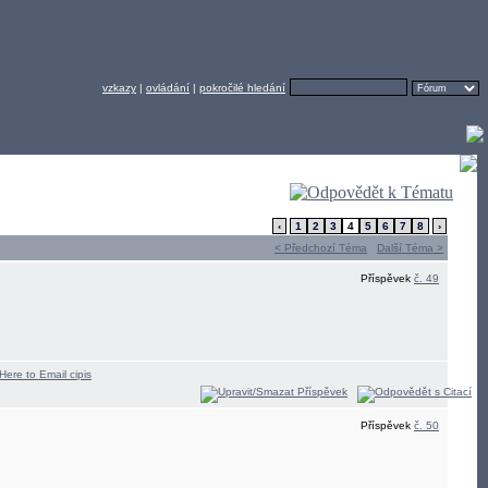
vzkazy
|
ovládání
|
pokročilé hledání
‹
1
2
3
4
5
6
7
8
›
< Předchozí Téma
Další Téma >
Příspěvek
č. 49
Příspěvek
č. 50