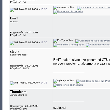
Příspěvků: 64
01.01.2006 v
15:30
EmiT
Newbie
Registrován: 06.07.2003
Příspěvků: 44
02.01.2006 v
12:50
stybla
Senior Member
EmiT: sak si slysel, ze panum od CTU to 
nereseni problemu, ale zmena orezani
Registrován: 06.04.2005
Příspěvků: 1845
__________________
02.01.2006 v
14:36
Thunder.m
Junior Member
__________________
Registrován: 23.03.2003
czela.net
Příspěvků: 197