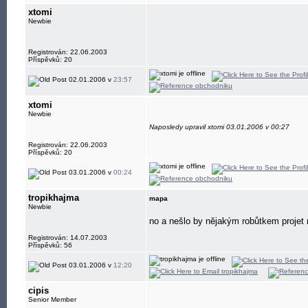
xtomi
Newbie
Registrován: 22.06.2003
Příspěvků: 20
02.01.2006 v
23:57
xtomi
Newbie
Naposledy upravil xtomi 03.01.2006 v 00:27
Registrován: 22.06.2003
Příspěvků: 20
03.01.2006 v
00:24
tropikhajma
mapa
Newbie
no a nešlo by nějakým robůtkem projet m
Registrován: 14.07.2003
Příspěvků: 56
03.01.2006 v
12:20
cipis
Senior Member