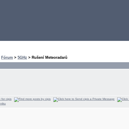
>
Fórum
>
5GHz
> Rušení Meteoradarů