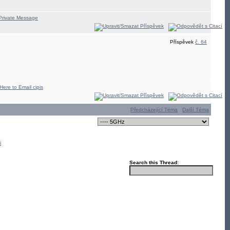
Příspěvek
č. 64
Předcházející Téma
Další Téma
i
Search this Thread: