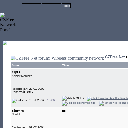
CZFree.Net
Autor
Téma
cipis
Senior Member
Registrován: 23.01.2003
Příspěvků: 4997
01.01.2006 v
15:06
xtomm
RE
Newbie
Registrován: 02.02.2004