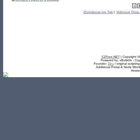
‹
Zformátovat pro Tisk
|
Stáhnout Téma
CZFree.NET
| Copyright 
Powered by: vBulletin - Cop
Founder:
Deu
/ original scriptin
Additional Portal & Node Mon
Hoste