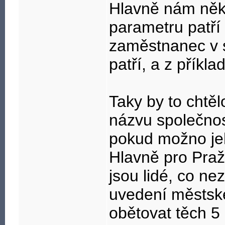
Hlavně nám někd
parametru patří 
zaměstnanec v si
patří, a z příkl
Taky by to chtě
názvu společnost
pokud možno jeh
Hlavně pro Praž
jsou lidé, co ne
uvedení městské 
obětovat těch 5