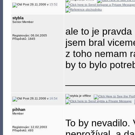
26.11.2006 v
15:52
stybla
Senior Member
ale to je pravda
Registrován: 06.04.2005
Příspěvků: 1845
jsem bral vicem
z toho nemam ra
by to bylo potre
____________
26.11.2006 v
16:54
pihhan
Member
To by nevadilo.
Registrován: 12.02.2003
Příspěvků: 493
neprožíval, a da