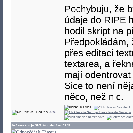
Pochybuju, že b
údaje do RIPE h
hodil skript na
Předpokládám, ž
přes editaci tex
textarea, a řek
mají odentrovat,
Sice to není něj
něco, než nic.
26.11.2006 v
20:57
Veškerý čas je GMT. Aktuální čas: 03:36.