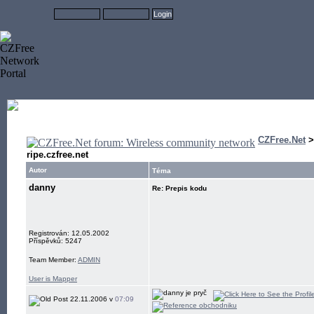
CZFree.Net
ripe.czfree.net
Autor
Téma
danny
Re: Prepis kodu
Registrován: 12.05.2002
Příspěvků: 5247
Team Member:
ADMIN
User is Mapper
22.11.2006 v
07:09