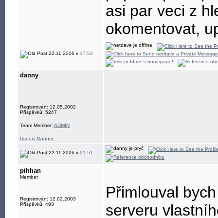
asi par veci z hl
okomentovat, upr
22.11.2006 v
17:53
danny
Registrován: 12.05.2002
Příspěvků: 5247
Team Member:
ADMIN
User is Mapper
22.11.2006 v
21:51
pihhan
Member
Přimlouval bych
Registrován: 12.02.2003
Příspěvků: 493
serveru vlastní