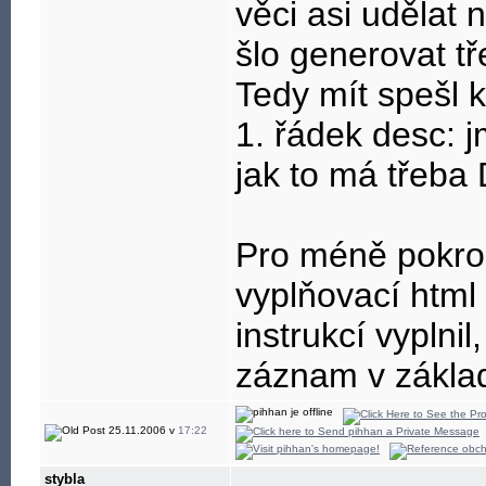
věci asi udělat 
šlo generovat 
Tedy mít spešl k
1. řádek desc: 
jak to má třeba
Pro méně pokroč
vyplňovací html 
instrukcí vyplnil
záznam v zákla
25.11.2006 v
17:22
stybla