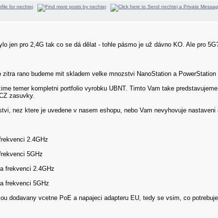
lo jen pro 2,4G tak co se dá dělat - tohle pásmo je už dávno KO. Ale pro 5G
 zitra rano budeme mit skladem velke mnozstvi NanoStation a PowerStation 
abizime temer kompletni portfolio vyrobku UBNT. Timto Vam take predstavujeme
 CZ zasuvky.
stvi, nez ktere je uvedene v nasem eshopu, nebo Vam nevyhovuje nastaveni 
 frekvenci 2.4GHz
 frekvenci 5GHz
na frekvenci 2.4GHz
na frekvenci 5GHz
ou dodavany vcetne PoE a napajeci adapteru EU, tedy se vsim, co potrebuje