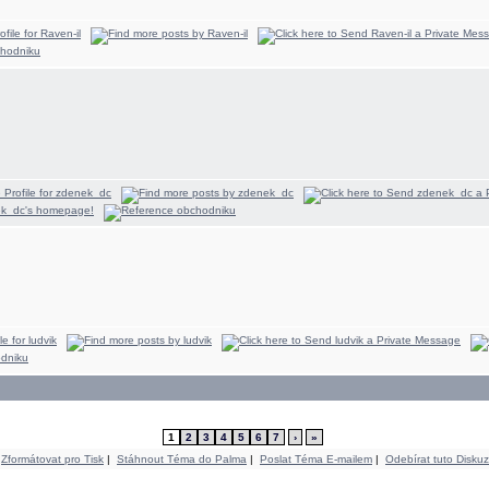
1
2
3
4
5
6
7
›
»
Zformátovat pro Tisk
|
Stáhnout Téma do Palma
|
Poslat Téma E-mailem
|
Odebírat tuto Diskuz