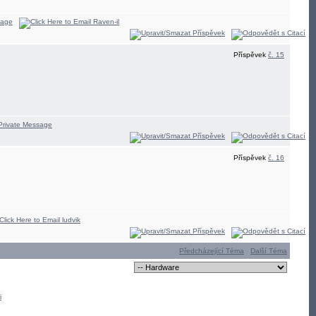
Příspěvek
č. 15
Příspěvek
č. 16
Předcházející Téma
Další Téma
i