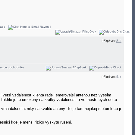
Příspěvek
č. 3
Příspěvek
č. 4
esi vetsi vzdalenost klienta radeji smerovejsi antenou nez vyssim
. Takhle je to omezeny na kratky vzdalenosti a ve meste bych se to
vrha dalsi otazniky na kvalitu anteny. To je tam nejakej motorek co ji
nici kde je mensi riziko vyskytu ruseni.