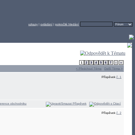
vzkazy
|
ovládání
|
pokročilé hledání
1
2
3
4
5
6
7
›
»
< Předchozí Téma
Další Téma >
Příspěvek
č. 1
Příspěvek
č. 2