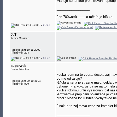
Planuje se funkce pro filtrovani tcp/udp 
__________________
Jen 700wattů ....... a měsíc je blízko
26.02.2008 v
20:25
JeT
Junior Member
Registrován: 10.11.2002
Příspěvků: 224
27.02.2008 v
09:42
superweb
Senior Member
koukal sem na to vcera, docela zajimav
co me odrazuje?
Registrován: 29.10.2004
-14dbi antena je strasne malo, cekla byc
Příspěvků: 809
vykonem), a kdyz uz by se na to mela pr
kvuli sirokymu uhlu vyzarovani bal nasa
-softwarove prepinani polarizace je vce
otoci? Mozna kvuli tyhle vychytavce ne
Jinak je to zajimava cena za komplet 
__________________