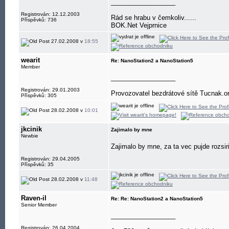
__________________
Registrován: 12.12.2003
Rád se hrabu v čemkoliv......
Příspěvků: 736
BOK.Net Vejprnice
27.02.2008 v
18:55
wearit
Re: NanoStation2 a NanoStation5
Member
__________________
Registrován: 29.01.2003
Provozovatel bezdrátové sítě Tucnak.or
Příspěvků: 305
28.02.2008 v
10:01
jkcinik
Zajimalo by mne
Newbie
Zajimalo by mne, za ta vec pujde rozsir
Registrován: 29.04.2005
Příspěvků: 35
28.02.2008 v
11:48
Raven-il
Re: Re: NanoStation2 a NanoStation5
Senior Member
__________________
Registrován: 26.04.2004