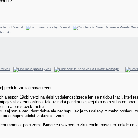
portu ?
ej produkt za zajimavou cenu..
h alespon 19dbi verzi na delsi vzdalenosti(prece jen se najdou i taci, kteri r
ipojovat externi antena, tak uz radsi poridim nejakej rb a dam si ho do boxu
dit i na par stovek metru
lku zajimava vec, dost dobre ale nechapu jak je to udelany, z meho pohledu to 
jsou schopny udelat ziskovejsi verzi
klient+antena+poe+zdroj. Budeme uvazovat o zkusebnim nasazeni nekde na ves