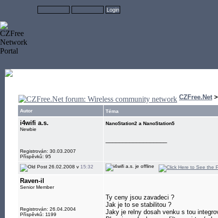
CZFree.Net
Autor
Téma
i4wifi a.s.
NanoStation2 a NanoStation5
Newbie
__________________
Registrován: 30.03.2007
Příspěvků: 95
26.02.2008 v
15:32
Raven-il
Senior Member
Ty ceny jsou zavadeci ?
Jak je to se stabilitou ?
Registrován: 26.04.2004
Jaky je relny dosah venku s tou integr
Příspěvků: 1199