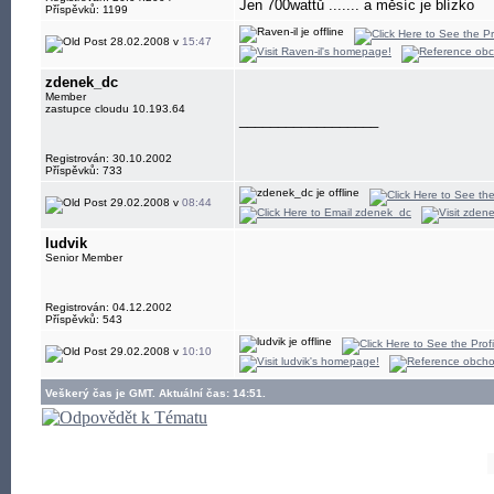
Jen 700wattů ....... a měsíc je blízko
Příspěvků: 1199
28.02.2008 v
15:47
zdenek_dc
Member
zastupce cloudu 10.193.64
__________________
Registrován: 30.10.2002
Příspěvků: 733
29.02.2008 v
08:44
ludvik
Senior Member
Registrován: 04.12.2002
Příspěvků: 543
29.02.2008 v
10:10
Veškerý čas je GMT. Aktuální čas: 14:51.