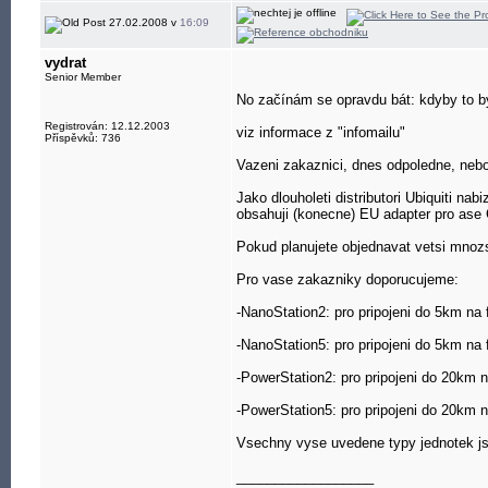
27.02.2008 v
16:09
vydrat
Senior Member
No začínám se opravdu bát: kdyby to by
Registrován: 12.12.2003
viz informace z "infomailu"
Příspěvků: 736
Vazeni zakaznici, dnes odpoledne, nebo
Jako dlouholeti distributori Ubiquiti n
obsahuji (konecne) EU adapter pro ase
Pokud planujete objednavat vetsi mnoz
Pro vase zakazniky doporucujeme:
-NanoStation2: pro pripojeni do 5km na
-NanoStation5: pro pripojeni do 5km na
-PowerStation2: pro pripojeni do 20km 
-PowerStation5: pro pripojeni do 20km 
Vsechny vyse uvedene typy jednotek js
__________________