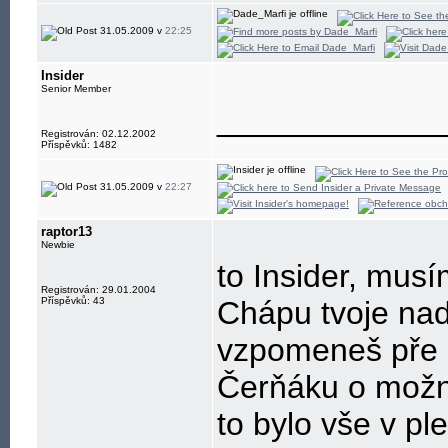
- build-up and
31.05.2009 v
22:25
- development
Insider
- freenet, educa
Senior Member
____________
Registrován: 02.12.2002
Příspěvků: 1482
31.05.2009 v
22:27
raptor13
Newbie
to Insider, musí
Registrován: 29.01.2004
Příspěvků: 43
Chápu tvoje nad
vzpomeneš pře N
Čerňáku o možno
to bylo vše v pl