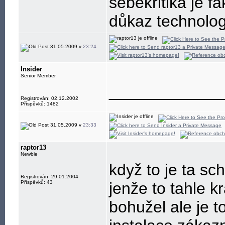
sebekritika je f
důkaz technolog
31.05.2009 v
23:24
Insider
Senior Member
____________
Registrován: 02.12.2002
Příspěvků: 1482
31.05.2009 v
23:33
raptor13
Newbie
když to je ta sch
Registrován: 29.01.2004
Příspěvků: 43
jenže to tahle k
bohužel ale je t