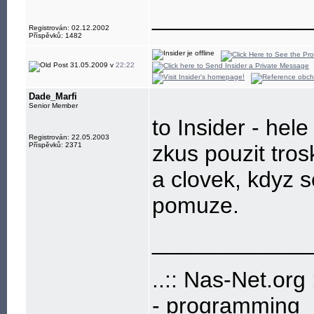
____________
Registrován: 02.12.2002
Příspěvků: 1482
31.05.2009 v
22:22
Dade_Marfi
Senior Member
to Insider - hele
Registrován: 22.05.2003
Příspěvků: 2371
zkus pouzit tros
a clovek, kdyz s
pomuze.
____________
..:: Nas-Net.org :
- programming