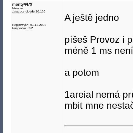
Příspěvky vyjad
monty4479
Member
názory společno
zastupce cloudu 10.106
A ještě jedno
Díky za pochope
Registrován: 01.12.2002
Příspěvků: 352
píšeš Provoz i p
méně 1 ms není
a potom
1areial nemá p
mbit mne nestač
____________