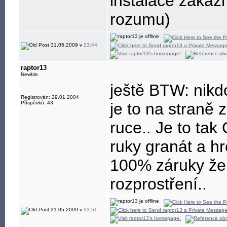
instalace zákaz
rozumu)
31.05.2009 v
23:44
raptor13
Newbie
ještě BTW: nikdo
Registrován: 29.01.2004
Příspěvků: 43
je to na straně 
ruce.. Je to tak
ruky granát a hr
100% záruky že
rozprostření..
31.05.2009 v
23:51