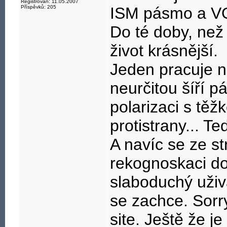
Registrován: 11.05.2007
názory společno
Příspěvků: 205
ISM pásmo a VO
Díky za pochope
Do té doby, než
život krásnější.
Jeden pracuje n
neurčitou šíří 
polarizaci s tě
protistrany... T
A navíc se ze s
rekognoskaci d
slaboduchý uživa
se zachce. Sorry
site. Ještě že je