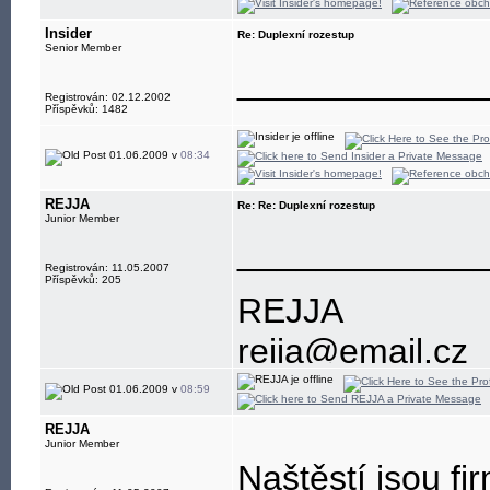
Insider
Re: Duplexní rozestup
Senior Member
____________
Registrován: 02.12.2002
Příspěvků: 1482
01.06.2009 v
08:34
REJJA
Re: Re: Duplexní rozestup
Junior Member
____________
Registrován: 11.05.2007
Příspěvků: 205
REJJA
rejja@email.cz
602743934
01.06.2009 v
08:59
nenechávejte mi
REJJA
Junior Member
Příspěvky vyjad
Naštěstí jsou f