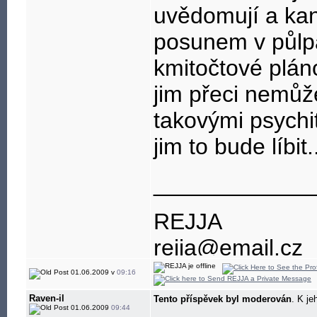
uvědomují a kan
posunem v půlpá
kmitočtové pláno
jim přeci nemůž
takovými psychi
jim to bude líbit.
____________
REJJA
rejja@email.cz
602743934
01.06.2009 v
09:16
nenechávejte mi
Raven-il
Tento příspěvek byl moderován
. K je
01.06.2009
09:44