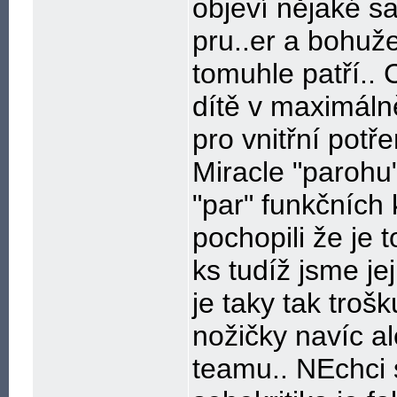
objeví nějaké s
pru..er a bohuž
tomuhle patří..
dítě v maximáln
pro vnitřní pot
Miracle "parohu
"par" funkčních
pochopili že je 
ks tudíž jsme jej
je taky tak troš
nožičky navíc a
teamu.. NEchci s