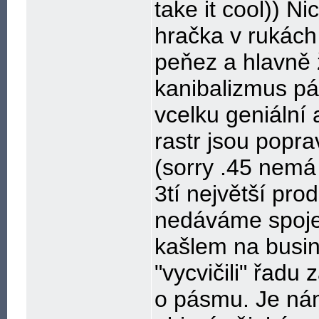
take it cool)) N
hračka v rukách
peňez a hlavně ž
kanibalizmus pás
vcelku geniální 
rastr jsou poprav
(sorry .45 nemá
3tí největší pro
nedáváme spoje
kašlem na busine
"vycvičili" řadu
o pásmu. Je nám