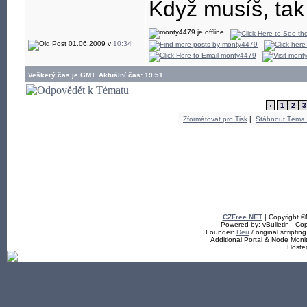
Když musíš, tak
01.06.2009 v
10:34
Veškerý čas je GMT. Aktuální čas: 19:51.
‹
1
2
3
Zformátovat pro Tisk
|
Stáhnout Téma
CZFree.NET
| Copyright 
Powered by: vBulletin - Cop
Founder:
Deu
/ original scriptin
Additional Portal & Node Mon
Hoste