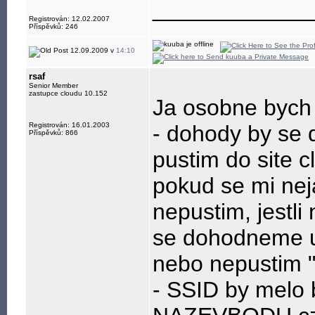
____________
Registrován: 12.02.2007
Příspěvků: 246
12.09.2009 v
14:10
rsaf
Senior Member
zastupce cloudu 10.152
Ja osobne bych t
Registrován: 16.01.2003
- dohody by se d
Příspěvků: 866
pustim do site c
pokud se mi neja
nepustim, jestli
se dohodneme u p
nebo nepustim "
- SSID by melo 