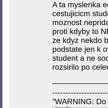
A ta myslenka 
cestujicicm stud
moznost neprid
proti kdyby to N
ze kdyz nekdo b
podstate jen k o
student a ne so
rozsirilo po cel
____________
---------------------
"WARNING: Do no