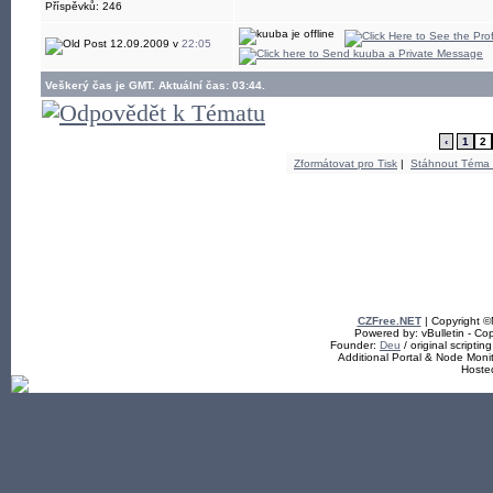
Příspěvků: 246
12.09.2009 v
22:05
Veškerý čas je GMT. Aktuální čas: 03:44.
‹
1
2
Zformátovat pro Tisk
|
Stáhnout Téma
CZFree.NET
| Copyright 
Powered by: vBulletin - Cop
Founder:
Deu
/ original scriptin
Additional Portal & Node Mon
Hoste