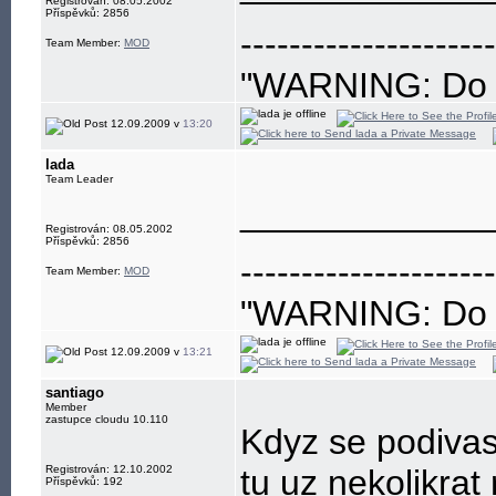
Registrován: 08.05.2002
Příspěvků: 2856
---------------------
Team Member:
MOD
"WARNING: Do no
eye"
12.09.2009 v
13:20
lada
Team Leader
____________
Registrován: 08.05.2002
Příspěvků: 2856
---------------------
Team Member:
MOD
"WARNING: Do no
eye"
12.09.2009 v
13:21
santiago
Member
zastupce cloudu 10.110
Kdyz se podivas
Registrován: 12.10.2002
tu uz nekolikrat
Příspěvků: 192