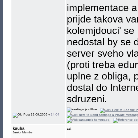
implementace a 
prijde takova va
kolemjdouci' se m
nedostal by se d
server sveho vl
(proti treba edur
uplne z obliga, 
dostal do Inter
sdruzeni.
12.09.2009 v
14:04
kuuba
ad.
Junior Member