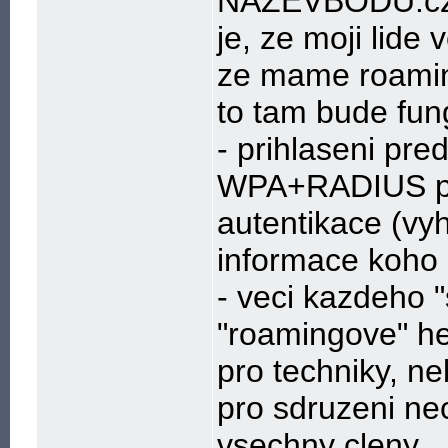
NAZEVBODU.czf
je, ze moji lide
ze mame roaming
to tam bude fun
- prihlaseni pre
WPA+RADIUS p
autentikace (vy
informace koho 
- veci kazdeho 
"roamingove" he
pro techniky, n
pro sdruzeni nec
vsechny cleny...