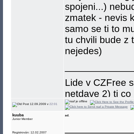
spojeni...) nebu
zmatek - nevis k
samo se ti to mu
tu chvili bude 
nejedes)
____________
Lide v CZFree se
netdave 2) ti co z
12.09.2009 v
22:01
kuuba
ad.
Junior Member
____________
Registrován: 12.02.2007