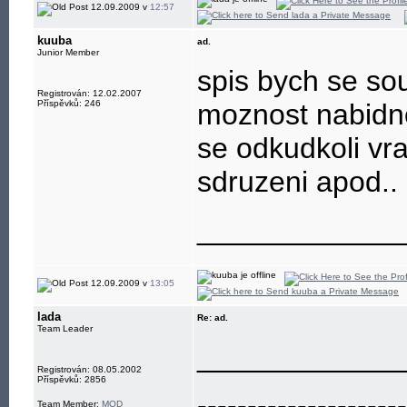
eye"
12.09.2009 v
12:57
kuuba
ad.
Junior Member
spis bych se so
Registrován: 12.02.2007
Příspěvků: 246
moznost nabidno
se odkudkoli v
sdruzeni apod..
____________
12.09.2009 v
13:05
lada
Re: ad.
Team Leader
____________
Registrován: 08.05.2002
Příspěvků: 2856
---------------------
Team Member:
MOD