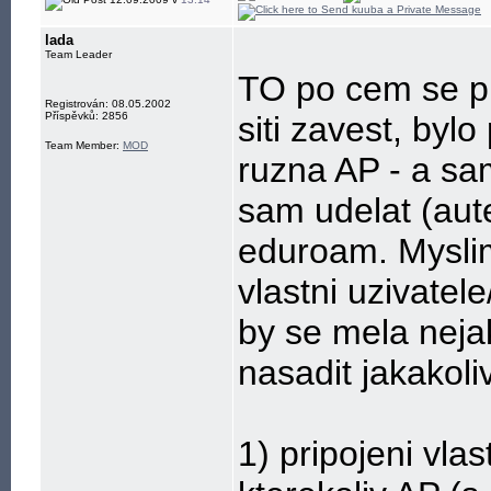
lada
Team Leader
TO po cem se pu
Registrován: 08.05.2002
Příspěvků: 2856
siti zavest, bylo
Team Member:
MOD
ruzna AP - a sa
sam udelat (aute
eduroam. Myslim
vlastni uzivatel
by se mela neja
nasadit jakakoli
1) pripojeni vla