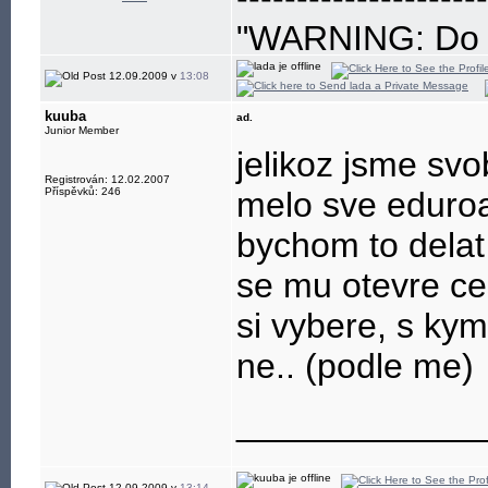
"WARNING: Do no
eye"
12.09.2009 v
13:08
kuuba
ad.
Junior Member
jelikoz jsme svo
Registrován: 12.02.2007
Příspěvků: 246
melo sve eduro
bychom to delat 
se mu otevre ce
si vybere, s ky
ne.. (podle me)
____________
12.09.2009 v
13:14