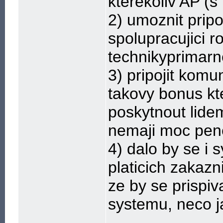
kterekoliv AP (
2) umoznit pri
spolupracujici ro
technikyprimarn
3) pripojit komu
takovy bonus kt
poskytnout lide
nemaji moc pen
4) dalo by se i 
platicich zakazn
ze by se prispiv
systemu, neco j