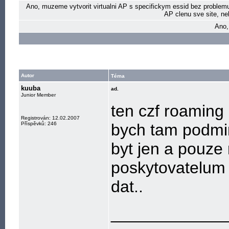
Ano, muzeme vytvorit virtualni AP s specifickym essid bez problem
AP clenu sve site, ne
Ano,
Autor
Téma
kuuba
ad.
Junior Member
ten czf roaming
Registrován: 12.02.2007
Příspěvků: 246
bych tam podmi
byt jen a pouze
poskytovatelum
dat..
____________