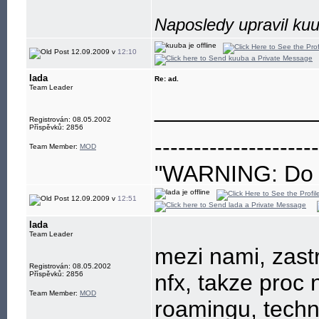
Naposledy upravil ku
12.09.2009 v
12:10
lada
Re: ad.
Team Leader
____________
Registrován: 08.05.2002
Příspěvků: 2856
---------------------
Team Member:
MOD
"WARNING: Do no
eye"
12.09.2009 v
12:51
lada
Team Leader
mezi nami, zastre
Registrován: 08.05.2002
Příspěvků: 2856
nfx, takze proc 
Team Member:
MOD
roamingu, techni