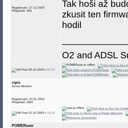
Tak hoši až bud
Registrován: 27.12.2003
Příspěvků: 300
zkusit ten firmw
hodil
____________
O2 and ADSL SuX
06.10.2005 v
09:23
cipis
Senior Member
Registrován: 23.01.2003
Příspěvků: 4997
22.10.2005 v
18:18
POWERuser