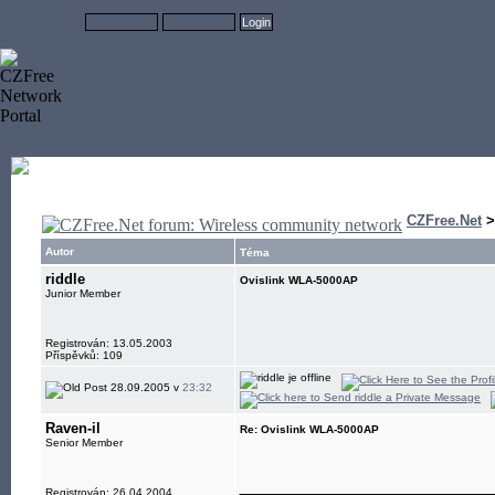
CZFree.Net
Autor
Téma
riddle
Ovislink WLA-5000AP
Junior Member
Registrován: 13.05.2003
Příspěvků: 109
28.09.2005 v
23:32
Raven-il
Re: Ovislink WLA-5000AP
Senior Member
____________
Registrován: 26.04.2004