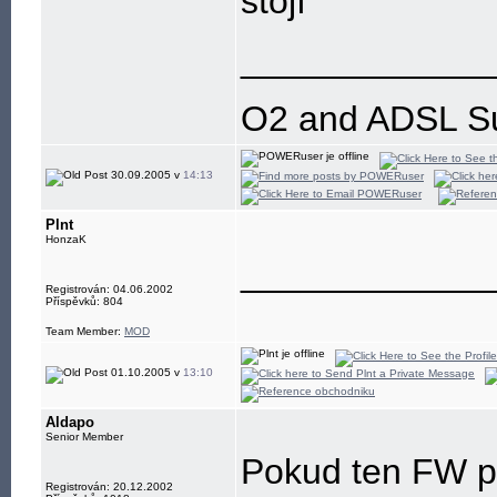
stojí
____________
O2 and ADSL SuX
30.09.2005 v
14:13
Plnt
HonzaK
____________
Registrován: 04.06.2002
Příspěvků: 804
Team Member:
MOD
01.10.2005 v
13:10
Aldapo
Senior Member
Pokud ten FW pr
Registrován: 20.12.2002