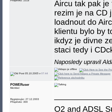
Příspěvků: 1018
Aircu tak pak je
rezim je na CD 
loadnout do Airc
klientu bylo by
ikdyz je divne ze
staci tedy i CDck
Naposledy upravil Al
05.10.2005 v
07:44
POWERuser
Member
____________
Registrován: 27.12.2003
Příspěvků: 300
O2 and ADSL SuX