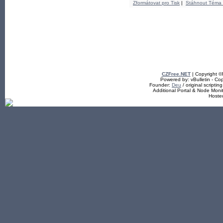
Zformátovat pro Tisk
|
Stáhnout Téma
CZFree.NET
| Copyright 
Powered by: vBulletin - Cop
Founder:
Deu
/ original scriptin
Additional Portal & Node Mon
Hoste