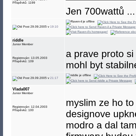
Příspěvků: 1199
Jen 700wattů ...
29.09.2005 v
19:10
riddle
Junior Member
a prave proto si
Registrován: 13.05.2003
Příspěvků: 109
mohl byt stabiln
29.09.2005 v
21:17
Vlada007
Junior Member
myslim ze ho to
Registrován: 12.04.2003
Příspěvků: 100
designove upkne
modro a dal tam 