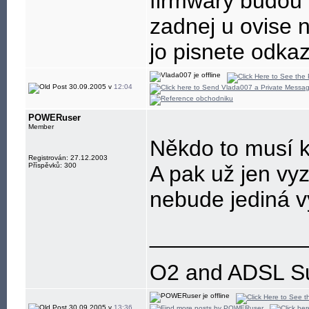
firmwary budou 
zadnej u ovise 
jo pisnete odka
30.09.2005 v
12:04
POWERuser
Member
Někdo to musí ko
Registrován: 27.12.2003
Příspěvků: 300
A pak už jen vy
nebude jediná 
____________
O2 and ADSL SuX
30.09.2005 v
13:36