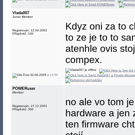
Vlada007
Junior Member
Kdyz oni za to 
Registrován: 12.04.2003
Příspěvků: 100
to ze je to to s
atenhle ovis sto
compex.
30.09.2005 v
13:55
POWERuser
Member
no ale vo tom j
Registrován: 27.12.2003
Příspěvků: 300
hardware a jen 
ten firmware cht