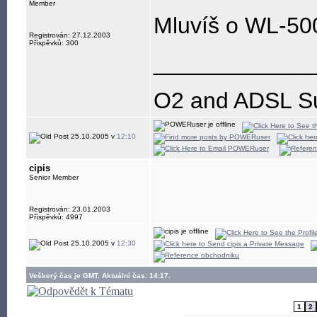
Member
Mluvíš o WL-500
Registrován: 27.12.2003
Příspěvků: 300
____________
O2 and ADSL SuX
25.10.2005 v
12:10
cipis
Senior Member
Registrován: 23.01.2003
Příspěvků: 4997
25.10.2005 v
12:30
Veškerý čas je GMT. Aktuální čas: 14:17.
1
2