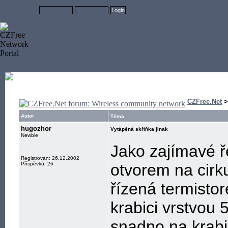
CZFree.Net
Autor
Téma
hugozhor
Vytápěná skříňka jinak
Newbie
Jako zajímavé ře
Registrován: 26.12.2002
Příspěvků: 26
otvorem na cirku
řízená termistor
krabici vrstvou 
snadno na krabi