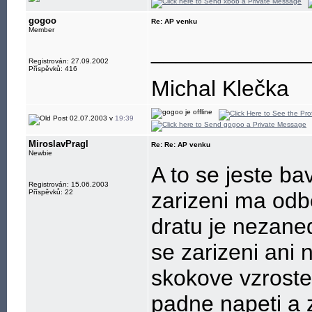
gogoo
Re: AP venku
Member
____________
Registrován: 27.09.2002
Příspěvků: 416
Michal Klečka
02.07.2003 v
19:39
MiroslavPragl
Re: Re: AP venku
Newbie
A to se jeste b
Registrován: 15.06.2003
Příspěvků: 22
zarizeni ma odb
dratu je nezaned
se zarizeni ani 
skokove vzroste
padne napeti a z