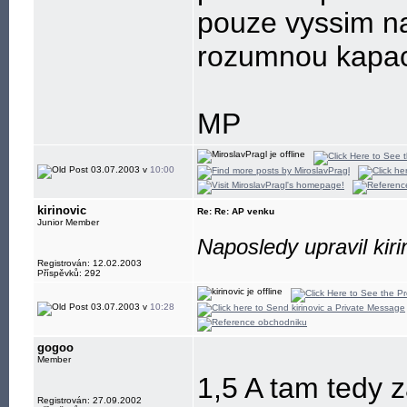
pouze vyssim na
rozumnou kapaci
MP
03.07.2003 v
10:00
kirinovic
Re: Re: AP venku
Junior Member
Naposledy upravil kir
Registrován: 12.02.2003
Příspěvků: 292
03.07.2003 v
10:28
gogoo
Member
1,5 A tam tedy 
Registrován: 27.09.2002