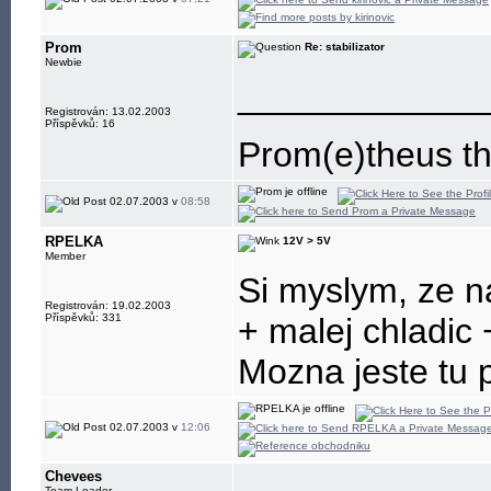
Prom
Re: stabilizator
Newbie
____________
Registrován: 13.02.2003
Příspěvků: 16
Prom(e)theus th
02.07.2003 v
08:58
RPELKA
12V > 5V
Member
Si myslym, ze na
Registrován: 19.02.2003
Příspěvků: 331
+ malej chladic 
Mozna jeste tu p
02.07.2003 v
12:06
Chevees
Team Leader