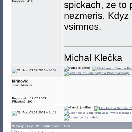
Příspěvků: 416
spickach, ze to
nezmeris. Kdyz t
vsimnes.
____________
Michal Klečka
03.07.2003 v
10:57
kirinovic
Junior Member
Registrován: 12.02.2003
Příspěvků: 292
03.07.2003 v
11:02
Veškerý čas je GMT. Aktuální čas: 15:36.