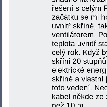
řešení s celým P
začátku se mi h
uvnitř skříně, ta
ventilátorem. P
teplota uvnitř s
celý rok. Když b
skříni 20 stupň
elektrické ener
skříně a vlastní 
toto vedení. Ne
kabel někde ze 
než 10 m.