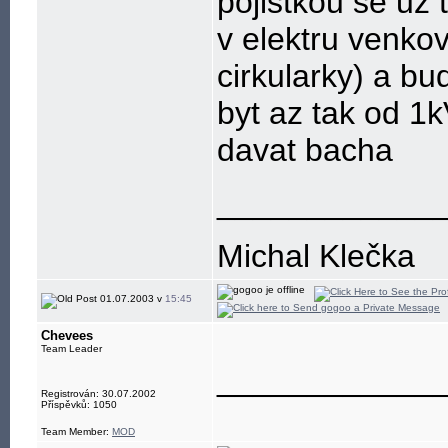
pojistkou se uz
v elektru venkov
cirkularky) a bu
byt az tak od 1k
davat bacha
____________
Michal Klečka
01.07.2003 v
15:45
Chevees
Team Leader
____________
Registrován: 30.07.2002
Příspěvků: 1050
Team Member:
MOD