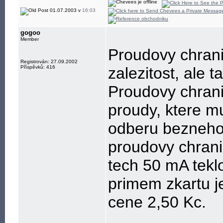
01.07.2003 v
16:03
gogoo
Member
Proudovy chrani
Registrován: 27.09.2002
Příspěvků: 416
zalezitost, ale 
Proudovy chrani
proudy, ktere m
odberu bezneho
proudovy chrani
tech 50 mA tekl
primem zkartu je
cene 2,50 Kc.