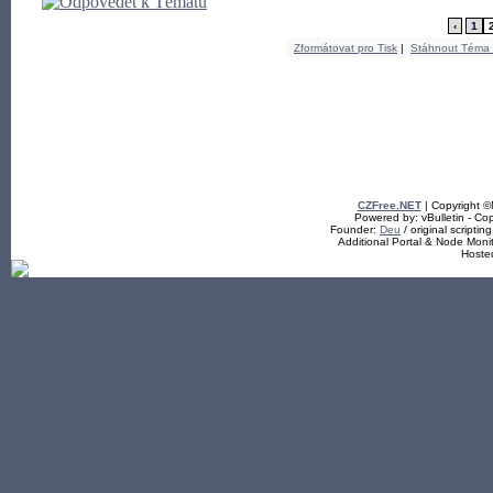
‹
1
Zformátovat pro Tisk
|
Stáhnout Téma
CZFree.NET
| Copyright 
Powered by: vBulletin - Cop
Founder:
Deu
/ original scriptin
Additional Portal & Node Mon
Hoste