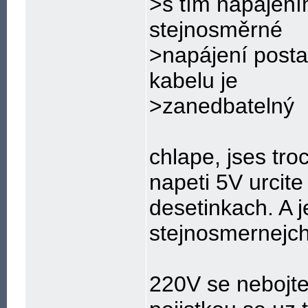
>s tím napájení
stejnosměrné
>napájení posta
kabelu je
>zanedbatelný
chlape, jses tro
napeti 5V urcit
desetinkach. A je
stejnosmernejch
220V se nebojte