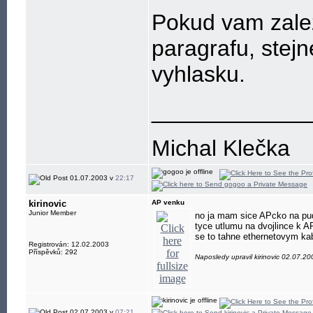
Pokud vam zalez
paragrafu, stej
vyhlasku.
____________
Michal Klečka
01.07.2003 v
22:17
kirinovic
AP venku
Junior Member
no ja mam sice APcko na pude
tyce utlumu na dvojlince k 
se to tahne ethernetovym kab
Registrován: 12.02.2003
Příspěvků: 292
Naposledy upravil kirinovic 02.07.2
02.07.2003 v
07:21