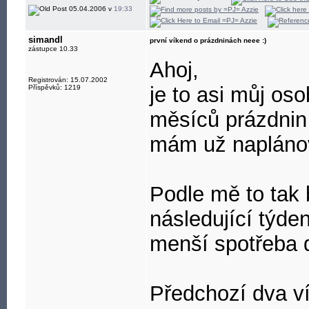
05.04.2006 v
19:33
simandl
první víkend o prázdninách neee :)
zástupce 10.33
Ahoj,
Registrován: 15.07.2002
je to asi můj o
Příspěvků: 1219
měsíců prázdni
mám už napláno
Podle mě to tak b
následující týde
menší spotřeba 
Předchozí dva ví