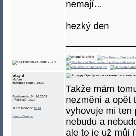
nemají...
hezký den
_____________
06.04.2006 v
11:57
Stay d
Opět ty samé zasrané červnové te
Mafián
zastupce cloudu 10.40
Takže mám tomu 
nezmění a opět 
Registrován: 04.10.2002
Příspěvků: 1428
vyhovuje mi ten 
Team Member:
MOD
User is Mapper
nebudu a nebude
ale to je už můj 