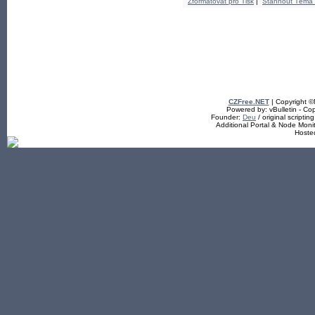
Zformátovat pro Tisk
|
Stáhnout Téma
CZFree.NET
| Copyright 
Powered by: vBulletin - Cop
Founder:
Deu
/ original scriptin
Additional Portal & Node Mon
Hoste