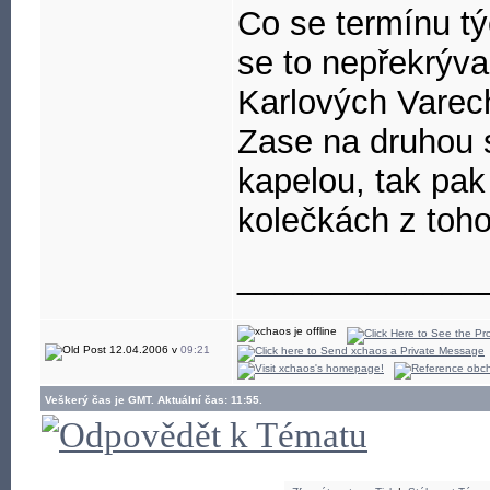
Co se termínu tý
se to nepřekrýva
Karlových Varech
Zase na druhou 
kapelou, tak pa
kolečkách z toho
_____________
12.04.2006 v
09:21
Veškerý čas je GMT. Aktuální čas: 11:55.