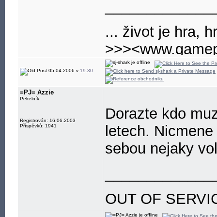
_____________
... život je hra, h
>>><www.gamep
nejlepsi a nejvet
05.04.2006 v
19:30
=PJ= Azzie
Pekelník
Dorazte kdo muz
Registrován: 16.06.2003
letech. Nicmene
Příspěvků: 1941
sebou nejaky vol
_____________
OUT OF SERVI