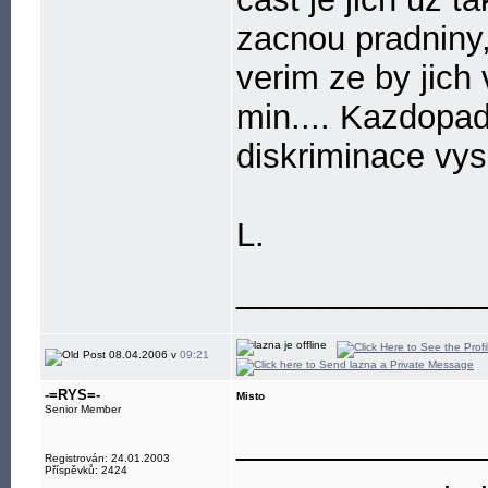
zacnou pradniny,
verim ze by jich 
min.... Kazdopad
diskriminace vys
L.
_____________
08.04.2006 v
09:21
-=RYS=-
Misto
Senior Member
_____________
Registrován: 24.01.2003
Příspěvků: 2424