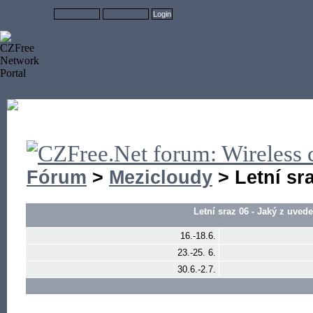
Fórum
>
Mezicloudy
> Letní sr
Letní sraz 06 - Jaký z uve
16.-18.6.
23.-25. 6.
30.6.-2.7.