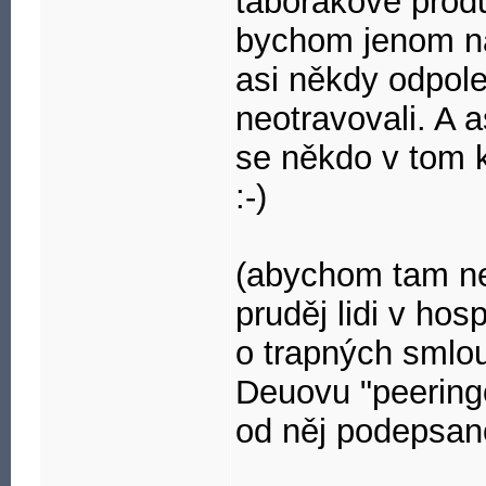
táborákové produk
bychom jenom na b
asi někdy odpole
neotravovali. A 
se někdo v tom k
:-)
(abychom tam nev
pruděj lidi v h
o trapných smlouv
Deuovu "peerin
od něj podepsan