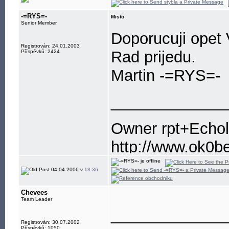
-=RYS=-
Misto
Senior Member
Doporucuji opet
Registrován: 24.01.2003
Rad prijedu.
Příspěvků: 2424
Martin -=RYS=-
_____________
Owner rpt+Echo
http://www.ok0b
http://www.ok1m
04.04.2006 v
18:36
http://aprs.fi/
Chevees
Team Leader
_____________
Registrován: 30.07.2002
Příspěvků: 1050