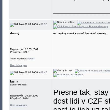
_____________
08.04.2006 v
01:53
danny
Re: Opět ty samé zasrané červnové termíny.
Registrován: 12.05.2002
Příspěvků: 5247
Team Member:
ADMIN
User is Mapper
08.04.2006 v
07:47
lazna
Senior Member
Presne tak, stay
Registrován: 29.10.2002
dost lidi v CZF 
Příspěvků: 2614
User is Mapper
cast je jich uz 