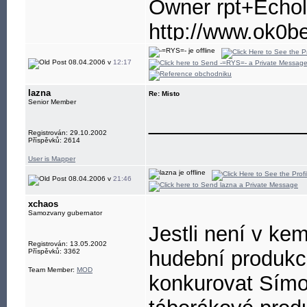
Owner rpt+Echo
http://www.ok0b
http://www.ok1m
08.04.2006 v
12:17
http://aprs.fi/
lazna
Re: Misto
Senior Member
_____________
Registrován: 29.10.2002
Příspěvků: 2614
User is Mapper
08.04.2006 v
21:46
xchaos
Samozvany gubernator
Jestli není v ke
Registrován: 13.05.2002
hudební produkce
Příspěvků: 3362
Team Member:
MOD
konkurovat Símo