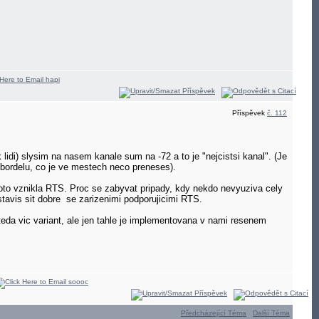
Příspěvek
č. 112
i) slysim na nasem kanale sum na -72 a to je "nejcistsi kanal". (Je
bordelu, co je ve mestech neco preneses).
oto vznikla RTS. Proc se zabyvat pripady, kdy nekdo nevyuziva cely
stavis sit dobre
se zarizenimi podporujicimi RTS.
teda vic variant, ale jen tahle je implementovana v nami resenem
Předcházející Téma
Další Téma