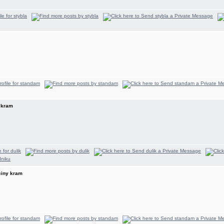
y kram
aciny kram