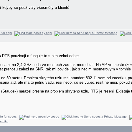
pší kdyby se používaly všesměry u klientů
s RTS pouzivaji a funguje to s nim velmi dobre.
ami na 2,4 GHz neda ve mestech zas tak moc delat. Na AP ve meste (30k lid
st prenosu zalezi na SNR, tak mi povidej, jak s necim nesmerovym v tomhle 
na 50 metru. Problem skryteho uzlu resi standart 802.11 sam od zacatku, pr
sana atd. ale ma to jednu vadu, resi neco, co se vubec resit nemusi, pokud 
t (Staudek) narazel presne na problem skryteho uzlu, RTS je reseni
Existuje 