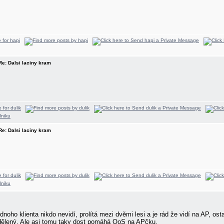
 Re: Dalsi laciny kram
 Re: Dalsi laciny kram
dnoho klienta nikdo nevidí, prolítá mezi dvěmi lesi a je rád že vidí na AP, os
ddělený. Ale asi tomu taky dost pomáhá QoS na APčku.