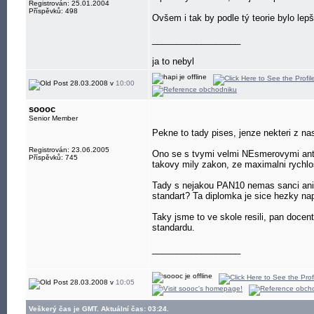
Registrován: 25.01.2004
Příspěvků: 498
Ovšem i tak by podle tý teorie bylo le
__________________
ja to nebyl
28.03.2008 v
10:00
soooc
Senior Member
Pekne to tady pises, jenze nekteri z na
Registrován: 23.06.2005
Ono se s tvymi velmi NEsmerovymi anten
Příspěvků: 745
takovy mily zakon, ze maximalni rychlo
Tady s nejakou PAN10 nemas sanci ani 
standart? Ta diplomka je sice hezky nap
Taky jsme to ve skole resili, pan docen
standardu.
__________________
28.03.2008 v
10:05
Veškerý čas je GMT. Aktuální čas: 03:24.