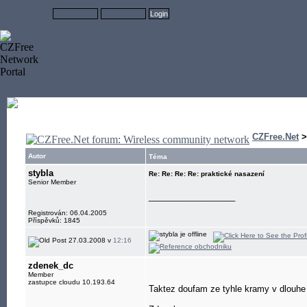
CZFree.Net
Autor
Téma
stybla
Re: Re: Re: Re: praktické nasazení
Senior Member
__________________
Registrován: 06.04.2005
Příspěvků: 1845
27.03.2008 v
12:16
zdenek_dc
Member
zastupce cloudu 10.193.64
Taktez doufam ze tyhle kramy v dlouhe d