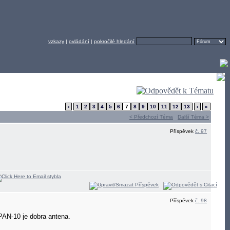
vzkazy
|
ovládání
|
pokročilé hledání
‹
1
2
3
4
5
6
7
8
9
10
11
12
13
›
»
< Předchozí Téma
Další Téma >
Příspěvek
č. 97
Příspěvek
č. 98
 PAN-10 je dobra antena.