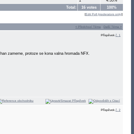
1
4.55%
Total:
16 votes
100%
[
Edit Poll (moderators only)
]
< Předchozí Téma
Další Téma >
Příspěvek
č. 1
nechan zamerne, protoze se kona valna hromada NFX.
Příspěvek
č. 2