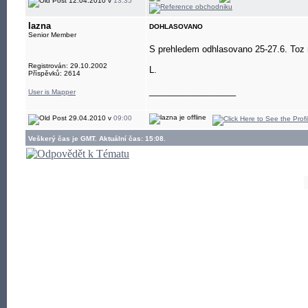
12.04.2010 v
13:35
lazna
DOHLASOVANO
Senior Member
S prehledem odhlasovano 25-27.6. Toz 
Registrován: 29.10.2002
L.
Příspěvků: 2614
__________________
User is Mapper
29.04.2010 v
09:00
Veškerý čas je GMT. Aktuální čas: 15:08.