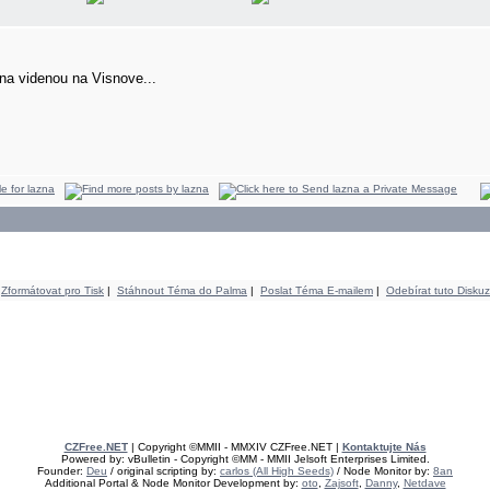
na videnou na Visnove...
Zformátovat pro Tisk
|
Stáhnout Téma do Palma
|
Poslat Téma E-mailem
|
Odebírat tuto Diskuz
CZFree.NET
| Copyright ©MMII - MMXIV CZFree.NET |
Kontaktujte Nás
Powered by: vBulletin - Copyright ©MM - MMII Jelsoft Enterprises Limited.
Founder:
Deu
/ original scripting by:
carlos (All High Seeds)
/ Node Monitor by:
8an
Additional Portal & Node Monitor Development by:
oto
,
Zajsoft
,
Danny
,
Netdave