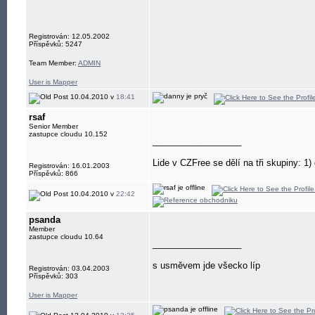
Registrován: 12.05.2002
Příspěvků: 5247
Team Member:
ADMIN
User is Mapper
10.04.2010 v
18:41
rsaf
Senior Member
zastupce cloudu 10.152
__________________
Lide v CZFree se dělí na tři skupiny: 1) d
Registrován: 16.01.2003
Příspěvků: 866
10.04.2010 v
22:42
psanda
Member
zastupce cloudu 10.64
__________________
s usměvem jde všecko líp
Registrován: 03.04.2003
Příspěvků: 303
User is Mapper