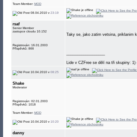
Team Member:
MOD
08.04.2010 v
23:19
rsaf
Senior Member
zastupce cloudu 10.152
Taky se, jako zatim vetsina, priklanim
Registrován: 16.01.2003
Příspěvků: 866
__________________
Lide v CZFree se dělí na tři skupiny: 1) d
10.04.2010 v
08:25
Shake
Moderator
Registrován: 02.01.2003
Příspěvků: 1018
Team Member:
MOD
10.04.2010 v
10:20
danny