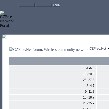
CZFree.Net
4.-6.6.
18.-20.6.
25.-27.6.
2.-4.7.
9.-11.7.
16.-18.7.
23.-25.7.