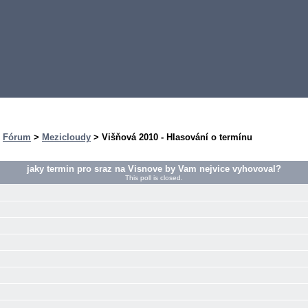
>
Fórum
>
Mezicloudy
> Višňová 2010 - Hlasování o termínu
jaky termin pro sraz na Visnove by Vam nejvice vyhovoval?
This poll is closed.