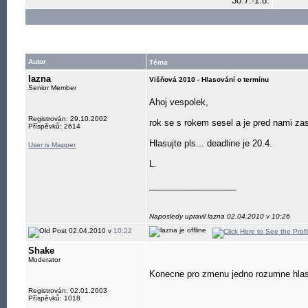
30.7.-1.8.
Autor
Téma
lazna
Višňová 2010 - Hlasování o termínu
Senior Member
Ahoj vespolek,
Registrován: 29.10.2002
rok se s rokem sesel a je pred nami za
Příspěvků: 2614
Hlasujte pls... deadline je 20.4.
User is Mapper
L.
__________________
Naposledy upravil lazna 02.04.2010 v 10:26
02.04.2010 v
10:22
Shake
Moderator
Konecne pro zmenu jedno rozumne hlaso
Registrován: 02.01.2003
Příspěvků: 1018