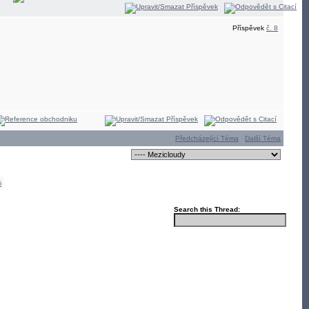
Příspěvek
č. 8
Předcházející Téma
Další Téma
i
Search this Thread: