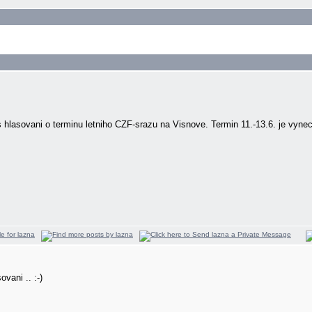
s hlasovani o terminu letniho CZF-srazu na Visnove. Termin 11.-13.6. je vy
vani .. :-)