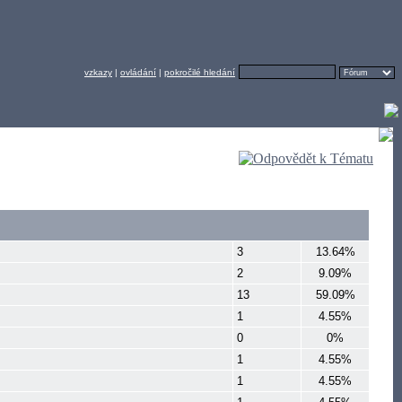
vzkazy
|
ovládání
|
pokročilé hledání
3
13.64%
2
9.09%
13
59.09%
1
4.55%
0
0%
1
4.55%
1
4.55%