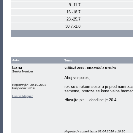
9.-11.7.
16.-18.7.
23.-25.7.
30.7.-1.8.
Autor
Téma
lazna
Višňová 2010 - Hlasování o termínu
Senior Member
Ahoj vespolek,
Registrován: 29.10.2002
rok se s rokem sesel a je pred nami za
Příspěvků: 2614
zamerne, protoze se kona valna hroma
User is Mapper
Hlasujte pls... deadline je 20.4.
L.
__________________
Naposledy upravil lazna 02.04.2010 v 10:26