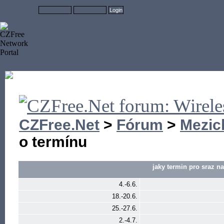
CZFree.Net
>
Fórum
>
Mezic
o termínu
jaky termin pro sraz n
4.-6.6.
18.-20.6.
25.-27.6.
2.-4.7.