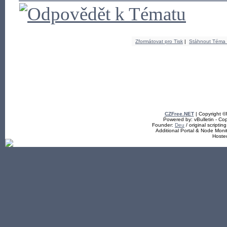
Zformátovat pro Tisk
|
Stáhnout Téma
CZFree.NET
| Copyright 
Powered by: vBulletin - Cop
Founder:
Deu
/ original scriptin
Additional Portal & Node Mon
Hoste