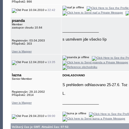
Příspěvků: 866
10.04.2010 v
22:42
psanda
Member
zastupce cloudu 10.64
__________________
s usměvem jde všecko líp
Registrován: 03.04.2003
Příspěvků: 303
User is Mapper
12.04.2010 v
13:35
lazna
DOHLASOVANO
Senior Member
S prehledem odhlasovano 25-27.6. Toz 
Registrován: 29.10.2002
L.
Příspěvků: 2614
__________________
User is Mapper
29.04.2010 v
09:00
Veškerý čas je GMT. Aktuální čas: 07:52.