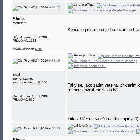
02.04.2010 v
10:22
Shake
Moderator
Konecne pro zmenu jedno rozumne hlaso
Registrován: 02.01.2003
Příspěvků: 1018
Team Member:
MOD
08.04.2010 v
23:19
rsaf
Senior Member
zastupce cloudu 10.152
Taky se, jako zatim vetsina, priklanim
termin schvalit mezicloudy?
Registrován: 16.01.2003
Příspěvků: 866
__________________
Lide v CZFree se dělí na tři skupiny: 1) d
10.04.2010 v
08:25
Shake