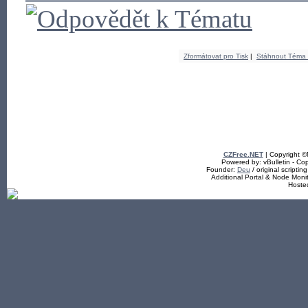
Zformátovat pro Tisk
|
Stáhnout Téma
CZFree.NET
| Copyright 
Powered by: vBulletin - Cop
Founder:
Deu
/ original scriptin
Additional Portal & Node Mon
Hoste