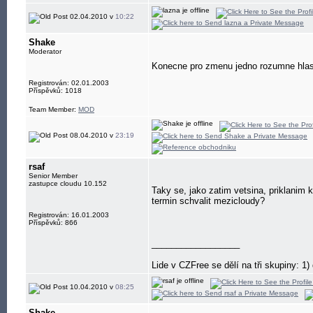
02.04.2010 v
10:22
Shake
Moderator
Konecne pro zmenu jedno rozumne hlaso
Registrován: 02.01.2003
Příspěvků: 1018
Team Member:
MOD
08.04.2010 v
23:19
rsaf
Senior Member
zastupce cloudu 10.152
Taky se, jako zatim vetsina, priklanim
termin schvalit mezicloudy?
Registrován: 16.01.2003
Příspěvků: 866
__________________
Lide v CZFree se dělí na tři skupiny: 1) d
10.04.2010 v
08:25
Shake