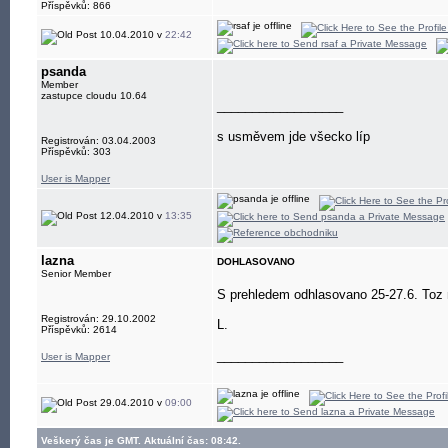
Příspěvků: 866
10.04.2010 v
22:42
psanda
Member
zastupce cloudu 10.64
__________________
s usměvem jde všecko líp
Registrován: 03.04.2003
Příspěvků: 303
User is Mapper
12.04.2010 v
13:35
lazna
DOHLASOVANO
Senior Member
S prehledem odhlasovano 25-27.6. Toz 
Registrován: 29.10.2002
L.
Příspěvků: 2614
__________________
User is Mapper
29.04.2010 v
09:00
Veškerý čas je GMT. Aktuální čas: 08:42.