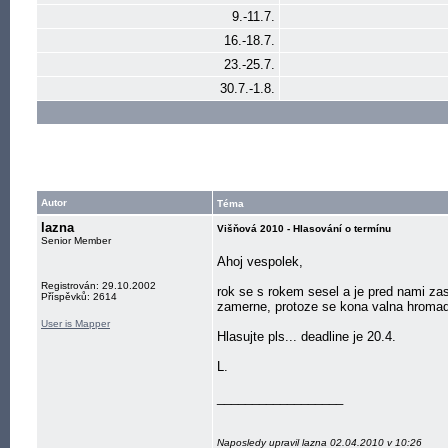
9.-11.7.
16.-18.7.
23.-25.7.
30.7.-1.8.
Autor
Téma
lazna
Višňová 2010 - Hlasování o termínu
Senior Member
Ahoj vespolek,
Registrován: 29.10.2002
rok se s rokem sesel a je pred nami za
Příspěvků: 2614
zamerne, protoze se kona valna hroma
User is Mapper
Hlasujte pls... deadline je 20.4.
L.
__________________
Naposledy upravil lazna 02.04.2010 v 10:26