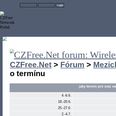
CZFree.Net
>
Fórum
>
Mezic
o termínu
jaky termin pro sraz n
4.-6.6.
18.-20.6.
25.-27.6.
2.-4.7.