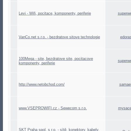
Levi - Wifi, pocitace, komponenty, periferie
superw
VanCo.net s.r.o. - bezdratove sitove technologie
edora
100Mega - site, bezdratove site, pocitacove
superw
komponenty, periferie
http://www.netobchod.com/
samael
www.VSEPROWIFI.cz - Sewecom s.r.o.
mysac
SKT Praha spol. s r.o. - sítě, konektory, kabely,