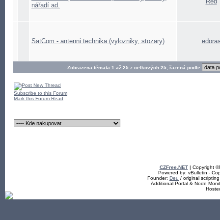
Red
nářadí ad.
SatCom - antenni technika (vylozniky, stozary)
edora
Zobrazena témata 1 až 25 z celkových 25, řazená podle
Subscribe to this Forum
Mark this Forum Read
CZFree.NET
| Copyright 
Powered by: vBulletin - Cop
Founder:
Deu
/ original scriptin
Additional Portal & Node Mon
Hoste