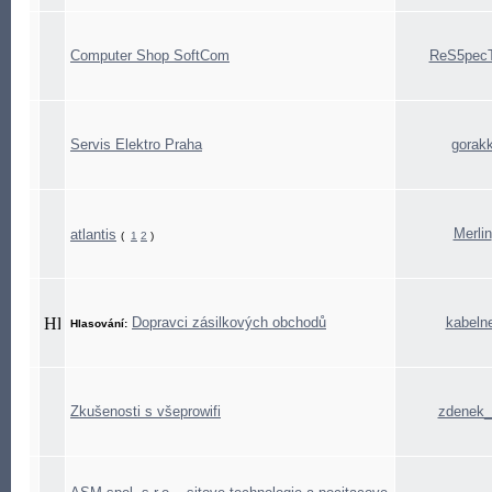
Computer Shop SoftCom
ReS5pecT
Servis Elektro Praha
gorak
Merlin
atlantis
(
1
2
)
Dopravci zásilkových obchodů
kabeln
Hlasování:
Zkušenosti s všeprowifi
zdenek_