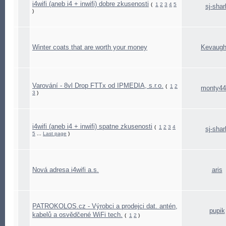
i4wifi (aneb i4 + inwifi) dobre zkusenosti
(
1
2
3
4
5
sj-shar
)
Winter coats that are worth your money
Kevaugh
Varování - 8vl Drop FTTx od IPMEDIA, s.r.o.
(
1
2
monty44
3
)
i4wifi (aneb i4 + inwifi) spatne zkusenosti
(
1
2
3
4
sj-shar
5
...
Last page
)
Nová adresa i4wifi a.s.
aris
PATROKOLOS.cz - Výrobci a prodejci dat. antén,
pupik
kabelů a osvědčené WiFi tech.
(
1
2
)