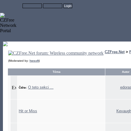
CZFree.Net
>
(Moderated by:
hwsoft
)
Téma
Autor
O teto sekci ...
edora
Čtěte:
Hit or Miss
Kevaugh