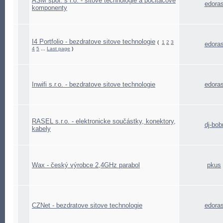
ASM spol. s r.o. - sitove technologie a pocitacove
edora
komponenty
I4 Portfolio - bezdratove sitove technologie
(
1
2
3
edora
4
5
...
Last page
)
Inwifi s.r.o. - bezdratove sitove technologie
edora
RASEL s.r.o. - elektronicke součástky, konektory,
dj-bob
kabely
Wax - český výrobce 2,4GHz parabol
pkus
CZNet - bezdratove sitove technologie
edora