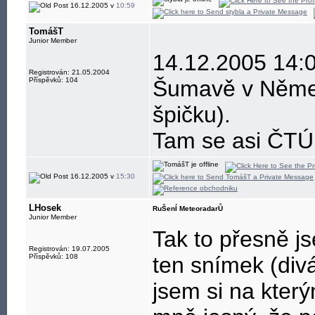
16.12.2005 v
10:59
TomášT
Junior Member
14.12.2005 14:0
Registrován: 21.05.2004
Příspěvků: 104
Šumavě v Němec
špičku).
Tam se asi ČTÚ
16.12.2005 v
15:30
LHosek
RuŠenÍ MeteoradarŮ
Junior Member
Tak to přesně js
Registrován: 19.07.2005
Příspěvků: 108
ten snímek (divá
jsem si na který