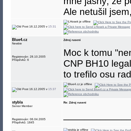
mně jasný, že p
Ale netušil jsem
16.12.2005 v
15:31
Blue4.cz
Zdroj ruseni
Newbie
Moc k tomu "nem
Registrován: 28.10.2005
Příspěvků: 6
CNP BH10 legaln
to trefilo osu ra
16.12.2005 v
15:37
stybla
Re: Zdroj ruseni
Senior Member
____________
Registrován: 06.04.2005
Příspěvků: 1845