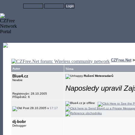
CZFree.Net
Autor
Téma
Blue4.cz
Rušení Meteoradarů
Newbie
Naposledy upravil Zaj
Registrován: 28.10.2005
Příspěvků: 6
28.10.2005 v
17:17
dj-bobr
Debugger