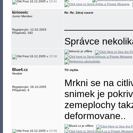
16.12.2005 v
15:41
kirinovic
Re: Re: Zdroj ruseni
Junior Member
____________
Registrován: 12.02.2003
Příspěvků: 292
Správce nekoli
16.12.2005 v
15:58
Blue4.cz
TO stybla
Newbie
Mrkni se na citl
Registrován: 28.10.2005
Příspěvků: 6
snimek je pokriv
zemeplochy takz
deformovane..
16.12.2005 v
15:59