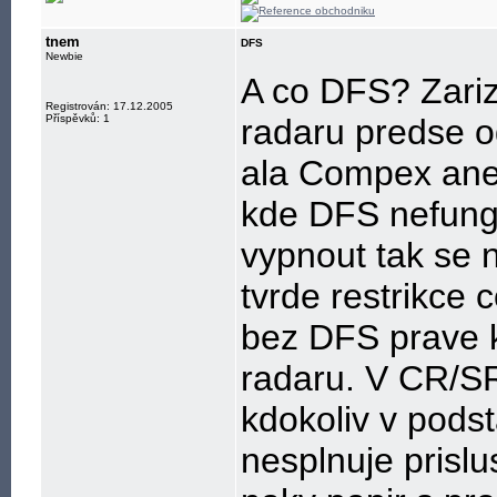
tnem
DFS
Newbie
A co DFS? Zariz
Registrován: 17.12.2005
Příspěvků: 1
radaru predse o
ala Compex ane
kde DFS nefungu
vypnout tak se n
tvrde restrikce 
bez DFS prave k
radaru. V CR/SR
kdokoliv v podst
nesplnuje prislu