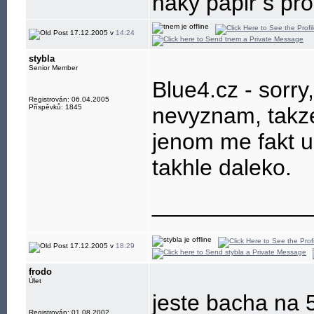
naky papir s pr
17.12.2005 v
14:24
stybla
Senior Member
Blue4.cz - sorry
Registrován: 06.04.2005
Příspěvků: 1845
nevyznam, takze
jenom me fakt ud
takhle daleko.
____________
17.12.2005 v
18:29
frodo
Úlet
jeste bacha na
Registrován: 01.08.2002