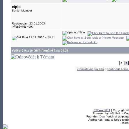
cipis
Senior Member
Registrován: 23.01.2003
Příspěvků: 4997
21.12.2005 v
20:11
Veškerý čas je GMT. Aktuální čas: 05:36.
1
2
Zformátovat pro Tisk
|
Stáhnout Téma
CZFree.NET
| Copyright 
Powered by: vBulletin - Cop
Founder:
Deu
/ original scriptin
Additional Portal & Node Mon
Hoste