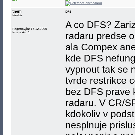
tnem
DFS
Newbie
A co DFS? Zariz
Registrován: 17.12.2005
Příspěvků: 1
radaru predse o
ala Compex ane
kde DFS nefungu
vypnout tak se n
tvrde restrikce 
bez DFS prave k
radaru. V CR/SR
kdokoliv v podst
nesplnuje prislu