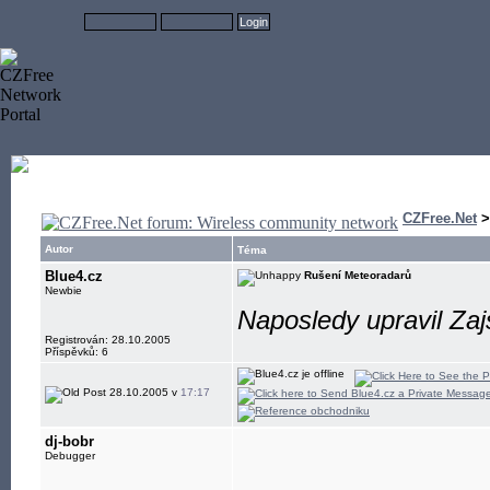
CZFree.Net
Autor
Téma
Blue4.cz
Rušení Meteoradarů
Newbie
Naposledy upravil Zaj
Registrován: 28.10.2005
Příspěvků: 6
28.10.2005 v
17:17
dj-bobr
Debugger