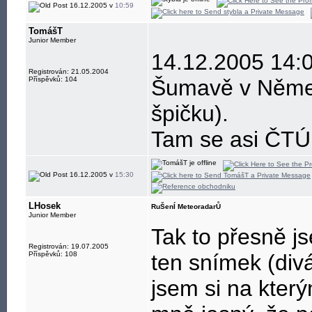
16.12.2005 v
10:59
TomášT
Junior Member
14.12.2005 14:0
Registrován: 21.05.2004
Příspěvků: 104
Šumavě v Němec
špičku).
Tam se asi ČTÚ
16.12.2005 v
15:30
LHosek
RuŠenÍ MeteoradarŮ
Junior Member
Tak to přesně js
Registrován: 19.07.2005
Příspěvků: 108
ten snímek (divá
jsem si na který