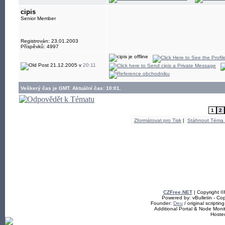
cipis
Senior Member
Registrován: 23.01.2003
Příspěvků: 4997
21.12.2005 v
20:11
Veškerý čas je GMT. Aktuální čas: 10:01.
1
2
Zformátovat pro Tisk
|
Stáhnout Téma
CZFree.NET
| Copyright 
Powered by: vBulletin - Cop
Founder:
Deu
/ original scriptin
Additional Portal & Node Mon
Hoste