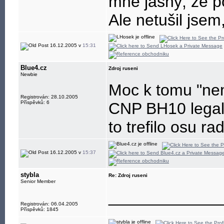
mně jasný, že p
Ale netušil jsem
16.12.2005 v
15:31
Blue4.cz
Zdroj ruseni
Newbie
Moc k tomu "nem
Registrován: 28.10.2005
Příspěvků: 6
CNP BH10 legaln
to trefilo osu ra
16.12.2005 v
15:37
stybla
Re: Zdroj ruseni
Senior Member
____________
Registrován: 06.04.2005
Příspěvků: 1845