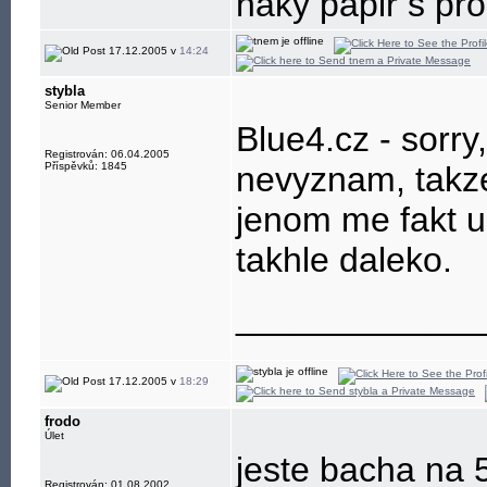
naky papir s pr
17.12.2005 v
14:24
stybla
Senior Member
Blue4.cz - sorry
Registrován: 06.04.2005
Příspěvků: 1845
nevyznam, takze
jenom me fakt ud
takhle daleko.
____________
17.12.2005 v
18:29
frodo
Úlet
jeste bacha na
Registrován: 01.08.2002