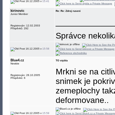
16.12.2005 v
15:41
kirinovic
Re: Re: Zdroj ruseni
Junior Member
____________
Registrován: 12.02.2003
Příspěvků: 292
Správce nekoli
16.12.2005 v
15:58
Blue4.cz
TO stybla
Newbie
Mrkni se na citl
Registrován: 28.10.2005
Příspěvků: 6
snimek je pokriv
zemeplochy takz
deformovane..
16.12.2005 v
15:59